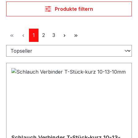
Produkte filtern
Seite
Seite
Seite
1
2
3
Schlauch Verbinder T-Stück-kurz 10-13-