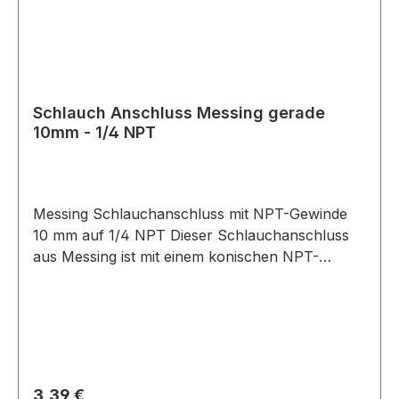
Medien
Schlauch Anschluss Messing gerade
10mm - 1/4 NPT
Messing Schlauchanschluss mit NPT-Gewinde
10 mm auf 1/4 NPT Dieser Schlauchanschluss
aus Messing ist mit einem konischen NPT-
Gewinde ausgestattet und eignet sich ideal für
den sicheren Anschluss von Schläuchen in
technischen und industriellen Anwendungen.
Der Anschluss besteht aus einem
Schlauchanschluss mit 10 mm Durchmesser
sowie einem 1/4 Zoll NPT-Außengewinde. Das
Regulärer Preis:
3,39 €