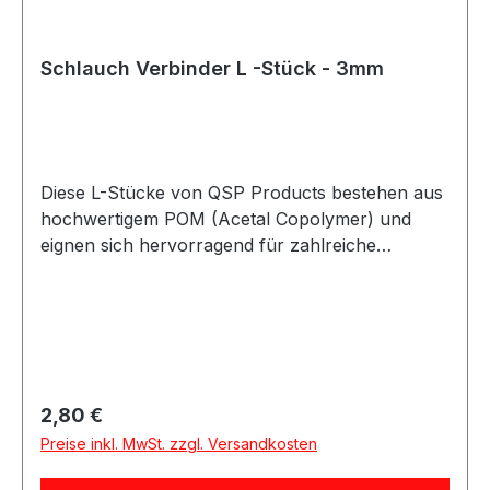
Schlauch Verbinder L -Stück - 3mm
Diese L-Stücke von QSP Products bestehen aus
hochwertigem POM (Acetal Copolymer) und
eignen sich hervorragend für zahlreiche
industrielle und technische Anwendungen. Die
Schlauchverbinder bieten eine zuverlässige und
langlebige Lösung zum sicheren Verbinden von
Schläuchen. Das verwendete POM-Material
zeichnet sich durch hohe Festigkeit, sehr gute
Verschleißbeständigkeit sowie eine
Regulärer Preis:
2,80 €
ausgezeichnete chemische Resistenz aus. Durch
Preise inkl. MwSt. zzgl. Versandkosten
das geringe Gewicht in Kombination mit hoher
mechanischer Belastbarkeit sind die Winkel-