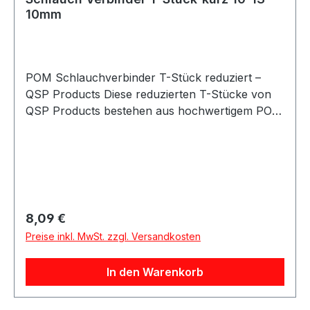
10mm
POM Schlauchverbinder T-Stück reduziert –
QSP Products Diese reduzierten T-Stücke von
QSP Products bestehen aus hochwertigem POM
(Acetal Copolymer) und sind ideal für eine
Vielzahl technischer und industrieller
Anwendungen geeignet. Die Schlauchverbinder
bieten eine zuverlässige und langlebige Lösung
zum sicheren Verbinden von Schläuchen mit
unterschiedlichen Durchmessern. Das POM-
Regulärer Preis:
8,09 €
Material zeichnet sich durch hohe Festigkeit,
Preise inkl. MwSt. zzgl. Versandkosten
sehr gute Verschleißbeständigkeit sowie eine
ausgezeichnete chemische Resistenz aus. Dank
In den Warenkorb
des geringen Gewichts und der hohen
mechanischen Belastbarkeit eignen sich die
Schlauchkupplungen hervorragend für den