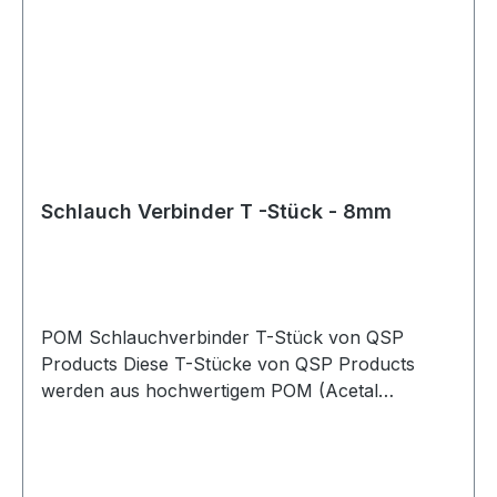
Technische Daten Material: Messing Bauform:
Gerade Ausführung Schlauchanschluss: 8 mm
Gewindeanschluss: 1/4 Zoll NPT konisch
Geeignet für Luft, Wasser, Öl und vergleichbare
Medien
Schlauch Verbinder T -Stück - 8mm
POM Schlauchverbinder T-Stück von QSP
Products Diese T-Stücke von QSP Products
werden aus hochwertigem POM (Acetal
Copolymer) gefertigt und sind für eine Vielzahl
technischer und industrieller Anwendungen
bestens geeignet. Die Schlauchverbinder bieten
eine zuverlässige und langlebige Lösung zum