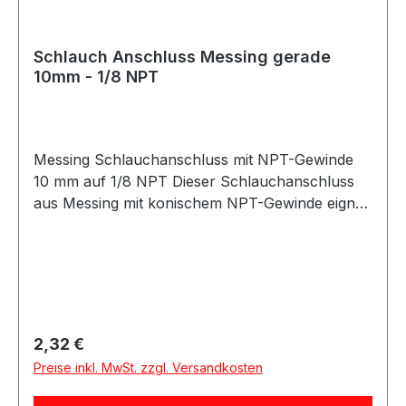
Schlauch Anschluss Messing gerade
10mm - 1/8 NPT
Messing Schlauchanschluss mit NPT-Gewinde
10 mm auf 1/8 NPT Dieser Schlauchanschluss
aus Messing mit konischem NPT-Gewinde eignet
sich ideal für den sicheren Anschluss von
Schläuchen in technischen und industriellen
Anwendungen. Der Anschluss besteht aus
einem Schlauchanschluss mit 10 mm
Durchmesser sowie einem 1/8 Zoll NPT-
Außengewinde. Das hochwertige
Regulärer Preis:
2,32 €
Messingmaterial bietet hohe Stabilität, gute
Preise inkl. MwSt. zzgl. Versandkosten
Korrosionsbeständigkeit und eine lange
Lebensdauer auch bei anspruchsvollen