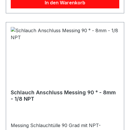
In den Warenkorb
Einsatzbedingungen. Der Schlauchanschluss ist
vielseitig einsetzbar, unter anderem im
Maschinenbau, in der Fahrzeugtechnik, in der
Pneumatik, Hydraulik sowie in allgemeinen
handwerklichen und industriellen Bereichen.
Technische Daten Material: Messing Bauform:
Gerade Ausführung Schlauchanschluss: 10 mm
Gewindeanschluss: 1/8 Zoll NPT konisch
Geeignet für Luft, Wasser, Öl und vergleichbare
Medien
Schlauch Anschluss Messing 90 ° - 8mm
- 1/8 NPT
Messing Schlauchtülle 90 Grad mit NPT-