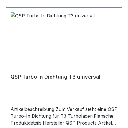
Arbeiten an Turbolader, Krümmer oder
Abgasanlage. Passend für Motorsport-, Tuning-
und Turbo-Umbauprojekte mit entsprechenden
Turbolader-Flanschen. Lieferumfang 1x QSP
Turbo-In Dichtung T2/T25/T28/GT25/GT28
QSP Turbo In Dichtung T3 universal
Artikelbeschreibung Zum Verkauf steht eine QSP
Turbo-In Dichtung für T3 Turbolader-Flansche.
Produktdetails Hersteller QSP Products Artikel