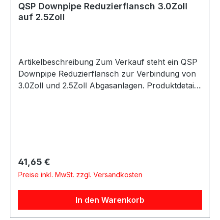
QSP Downpipe Reduzierflansch 3.0Zoll
auf 2.5Zoll
Artikelbeschreibung Zum Verkauf steht ein QSP
Downpipe Reduzierflansch zur Verbindung von
3.0Zoll und 2.5Zoll Abgasanlagen. Produktdetails
Hersteller QSP Products Artikel Downpipe
Reduzierflansch / Übergangsflansch
Ausführung 3.0Zoll auf 2.5Zoll Geeignet als
Übergang zwischen 3.0Zoll Downpipe und
2.5Zoll Serien-Mittelschalldämpfer Passend mit
originalem gewinkeltem Dichtring
Regulärer Preis:
41,65 €
Verpackungseinheit 1 Stück Geeignet für
Preise inkl. MwSt. zzgl. Versandkosten
Downpipes Mittelschalldämpfer Auspuffanlagen
Abgasanlagen Übergang von 3.0Zoll auf 2.5Zoll
In den Warenkorb
Fahrzeugtuning Motorsport Umbau- und
Projektfahrzeuge Beschreibung QSP Downpipe