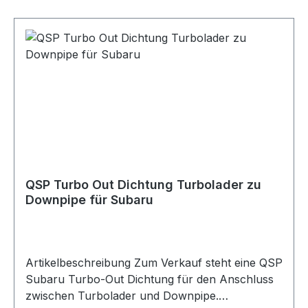
Reduzierflansch zur Herstellung eines
Übergangs zwischen einer 3.0Zoll Downpipe
und einem 2.5Zoll Serien-Mittelschalldämpfer.
Der Flansch eignet sich zum Bau oder Umbau
einer Abgasanlage und kann verwendet werden,
um eine 3.0Zoll Abgasanlage mit einem 2.5Zoll
System zu verbinden. Die Montage erfolgt
passend mit dem originalen gewinkelten
Dichtring. Lieferumfang 1x QSP Downpipe
Reduzierflansch 3.0Zoll auf 2.5Zoll
QSP Turbo Out Dichtung Turbolader zu
Downpipe für Subaru
Artikelbeschreibung Zum Verkauf steht eine QSP
Subaru Turbo-Out Dichtung für den Anschluss
zwischen Turbolader und Downpipe.