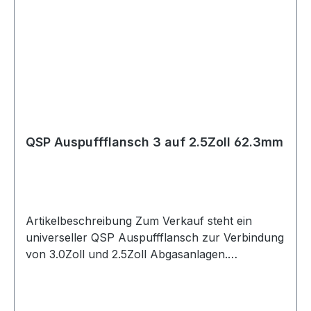
Reparatur bestehender Auspuffsysteme oder für
individuelle Motorsport- und Tuningprojekte.
Lieferumfang 1x QSP Edelstahl Auspuffflansch
3.0Zoll / 76.2mm
QSP Auspuffflansch 3 auf 2.5Zoll 62.3mm
Artikelbeschreibung Zum Verkauf steht ein
universeller QSP Auspuffflansch zur Verbindung
von 3.0Zoll und 2.5Zoll Abgasanlagen.
Produktdetails Hersteller QSP Products Artikel
Auspuffflansch / Übergangsflansch Ausführung
3 auf 2.5Zoll Bohrung 62.3mm Länge 135mm