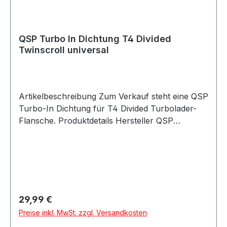
QSP Turbo In Dichtung T4 Divided
Twinscroll universal
Artikelbeschreibung Zum Verkauf steht eine QSP
Turbo-In Dichtung für T4 Divided Turbolader-
Flansche. Produktdetails Hersteller QSP
Products Artikel Dichtung / Turbo-In Gasket
Position Turbo-Eingang / Turbo IN Passend für
T4 Divided Ausführung universal
Verpackungseinheit 1 Stück Geeignet für
Turbolader T4 Divided Flansche Twin-Scroll
Anwendungen Abgaskrümmer Abgasanlagen
Regulärer Preis:
29,99 €
Motorsport Fahrzeugtuning Turbo-Umbauten
Preise inkl. MwSt. zzgl. Versandkosten
Umbau- und Projektfahrzeuge Beschreibung