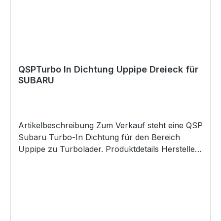
oder bei Reparaturen. Lieferumfang 1x QSP
Subaru Turbo-In Flansch Uppipe zu Turbolader
QSPTurbo In Dichtung Uppipe Dreieck für
SUBARU
Artikelbeschreibung Zum Verkauf steht eine QSP
Subaru Turbo-In Dichtung für den Bereich
Uppipe zu Turbolader. Produktdetails Hersteller
QSP Products Artikel Dichtung / Turbo-In
Gasket Position Uppipe zu Turbolader
Ausführung dreieckig Geeignet für Subaru GTT
und WRX Modelle Verpackungseinheit 1 Stück
Geeignet für Subaru GTT Subaru WRX Uppipe
Turbolader-Eingang Abgasanlagen Motorsport