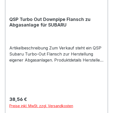
Lieferumfang 1x QSP Subaru Turbo-Out
Dichtung Turbolader zu Downpipe
QSP Turbo Out Downpipe Flansch zu
Abgasanlage für SUBARU
Artikelbeschreibung Zum Verkauf steht ein QSP
Subaru Turbo-Out Flansch zur Herstellung
eigener Abgasanlagen. Produktdetails Hersteller
QSP Products Artikel Flansch / Turbo-Out
Flansch Position Turbolader-Ausgang / Turbo
OUT Ausführung loser Flansch Geeignet zum
Bau eigener Auspuffanlagen Verpackungseinheit
1 Stück Geeignet für Subaru Abgasanlagen
Turbolader-Ausgang Downpipe-Bau Auspuffbau
Regulärer Preis:
38,56 €
Motorsport Fahrzeugtuning Umbau- und
Preise inkl. MwSt. zzgl. Versandkosten
Projektfahrzeuge Beschreibung QSP Subaru