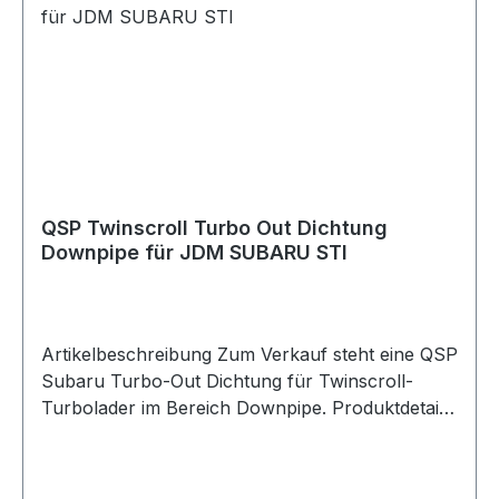
Twinscroll-Turbolader oder Abgasanlage sowie
für Motorsport-, Tuning- und Umbauprojekte.
Lieferumfang 1x QSP Subaru Twinscroll Turbo-
In Dichtung Uppipe zu Turbolader
QSP Twinscroll Turbo Out Dichtung
Downpipe für JDM SUBARU STI
Artikelbeschreibung Zum Verkauf steht eine QSP
Subaru Turbo-Out Dichtung für Twinscroll-
Turbolader im Bereich Downpipe. Produktdetails
Hersteller QSP Products Artikel Dichtung /
Turbo-Out Gasket Position Turbolader zu
Downpipe Ausführung Twinscroll Geeignet für