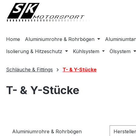
springen
Zur Hauptnavigation springen
Home
Aluminiumrohre & Rohrbögen
Aluminiumta
Isolierung & Hitzeschutz
Kühlsystem
Ölsystem
Schläuche & Fittings
T- & Y-Stücke
T- & Y-Stücke
Aluminiumrohre & Rohrbögen
Herstelle