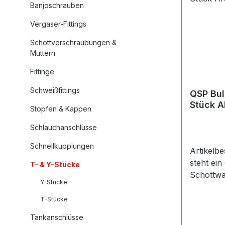
Schlauch
Banjoschrauben
werden.P
Vergaser-Fittings
Stück au
Edelstah
Schottverschraubungen &
UNFHoh
Muttern
Korrosio
Fittinge
langlebig
Verarbeit
Schweißfittings
QSP Bul
Verbindu
Stück A
Stopfen & Kappen
PTFE Sc
Schlauch
Schlauchanschlüsse
remsleit
Schnellkupplungen
Motorspo
Artikelb
nwendun
steht ei
T- & Y-Stücke
Schottwa
Y-Stücke
AN Ansch
Ausführu
T-Stücke
Stück in
Tankanschlüsse
Ausführu