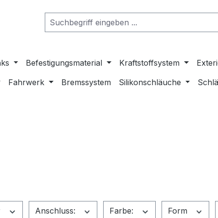
nks
Befestigungsmaterial
Kraftstoffsystem
Exter
Fahrwerk
Bremssystem
Silikonschläuche
Schlä
r
Anschluss:
Farbe:
Form