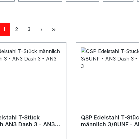
Seite
Seite
Seite
1
2
3
lstahl T-Stück
QSP Edelstahl T-Stü
h AN3 Dash 3 - AN3
männlich 3/8UNF - 
- AN3 Dash 3
3 - AN3 Dash 3