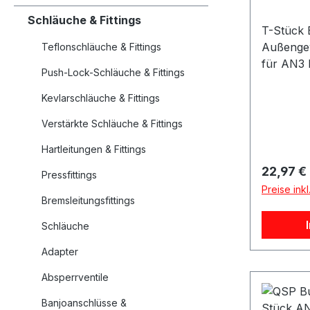
Schläuche & Fittings
T-Stück 
Außenge
Teflonschläuche & Fittings
für AN3
Push-Lock-Schläuche & Fittings
Schlauch
aus Edels
Kevlarschläuche & Fittings
Außengew
Verstärkte Schläuche & Fittings
den Einsa
Kraftsto
Hartleitungen & Fittings
Material 
Reguläre
22,97 €
Pressfittings
Korrosio
Preise ink
lange Le
Bremsleitungsfittings
eignet si
Schläuche
oder Zu
Leitunge
Adapter
technis
Absperrventile
Stück ka
AN3 PTF
Banjoanschlüsse &