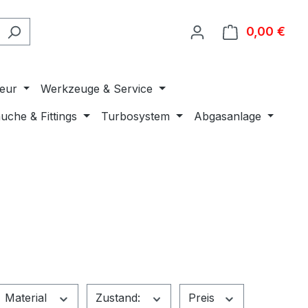
0,00 €
Ware
ieur
Werkzeuge & Service
uche & Fittings
Turbosystem
Abgasanlage
Material
Zustand:
Preis