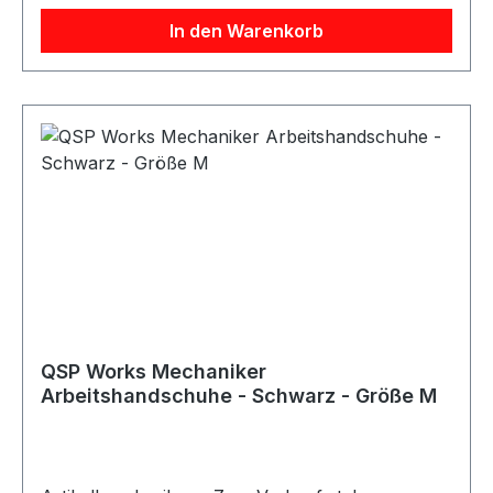
KlettverschlussAnwendung: Arbeiten in
In den Warenkorb
Werkstatt, Haus, Garten und BerufGeeignet für:
Mechanikerarbeiten sowie allgemeine Arbeiten
mit erhöhtem SchmutzaufkommenLieferumfang:
QSP Works Arbeitshandschuhe
QSP Works Mechaniker
Arbeitshandschuhe - Schwarz - Größe M