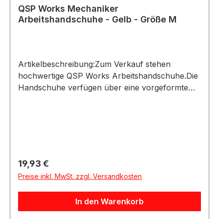
QSP Works Mechaniker
Arbeitshandschuhe - Gelb - Größe M
Artikelbeschreibung:Zum Verkauf stehen
hochwertige QSP Works Arbeitshandschuhe.Die
Handschuhe verfügen über eine vorgeformte
Passform und Kunstleder an den Handflächen
für sicheren Halt. Der Klettverschluss ermöglicht
ein schnelles An- und Ausziehen und schützt
zugleich vor eindringendem
Schmutz.Produktdetails:Hersteller: QSP
ProductsProduktart: Arbeitshandschuhe /
Regulärer Preis:
19,93 €
MechanikerhandschuheMaterial:
Preise inkl. MwSt. zzgl. Versandkosten
KunstlederAusstattung: Vorgeformte Hand,
KlettverschlussAnwendung: Arbeiten in
In den Warenkorb
Werkstatt, Haus, Garten und BerufGeeignet für:
Mechanikerarbeiten sowie allgemeine Arbeiten