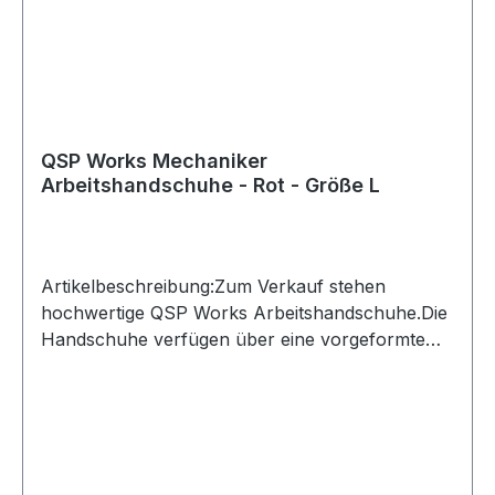
QSP Works Mechaniker
Arbeitshandschuhe - Rot - Größe L
Artikelbeschreibung:Zum Verkauf stehen
hochwertige QSP Works Arbeitshandschuhe.Die
Handschuhe verfügen über eine vorgeformte
Passform und Kunstleder an den Handflächen
für sicheren Halt. Der Klettverschluss ermöglicht
ein schnelles An- und Ausziehen und schützt
zugleich vor eindringendem
Schmutz.Produktdetails:Hersteller: QSP