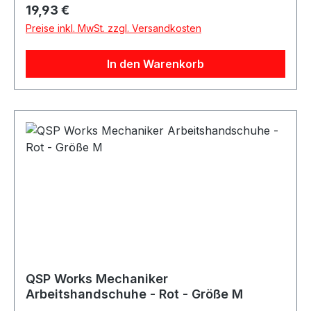
ProductsProduktart: Arbeitshandschuhe /
Regulärer Preis:
19,93 €
MechanikerhandschuheMaterial:
Preise inkl. MwSt. zzgl. Versandkosten
KunstlederAusstattung: Vorgeformte Hand,
KlettverschlussAnwendung: Arbeiten in
In den Warenkorb
Werkstatt, Haus, Garten und BerufGeeignet für:
Mechanikerarbeiten sowie allgemeine Arbeiten
mit erhöhtem SchmutzaufkommenLieferumfang:
QSP Works Arbeitshandschuhe
QSP Works Mechaniker
Arbeitshandschuhe - Rot - Größe M