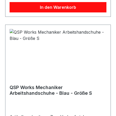
KlettverschlussAnwendung: Arbeiten in
In den Warenkorb
Werkstatt, Haus, Garten und BerufGeeignet für:
Mechanikerarbeiten sowie allgemeine Arbeiten
mit erhöhtem SchmutzaufkommenLieferumfang:
QSP Works Arbeitshandschuhe
QSP Works Mechaniker
Arbeitshandschuhe - Blau - Größe S