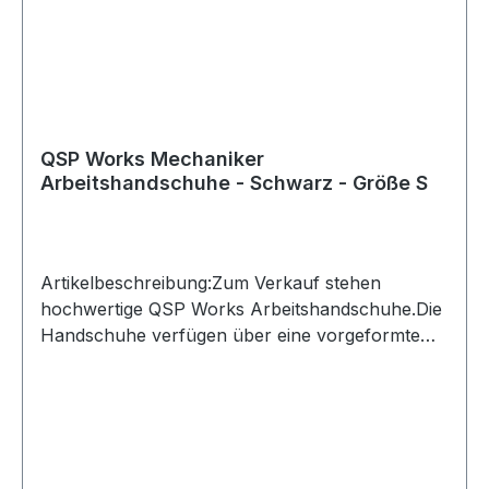
QSP Works Mechaniker
Arbeitshandschuhe - Schwarz - Größe S
Artikelbeschreibung:Zum Verkauf stehen
hochwertige QSP Works Arbeitshandschuhe.Die
Handschuhe verfügen über eine vorgeformte
Passform und Kunstleder an den Handflächen
für sicheren Halt. Der Klettverschluss ermöglicht
ein schnelles An- und Ausziehen und schützt
zugleich vor eindringendem
Schmutz.Produktdetails:Hersteller: QSP