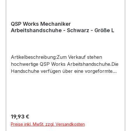
QSP Works Mechaniker
Arbeitshandschuhe - Schwarz - Größe L
Artikelbeschreibung:Zum Verkauf stehen
hochwertige QSP Works Arbeitshandschuhe.Die
Handschuhe verfügen über eine vorgeformte
Passform und Kunstleder an den Handflächen
für sicheren Halt. Der Klettverschluss ermöglicht
ein schnelles An- und Ausziehen und schützt
zugleich vor eindringendem
Schmutz.Produktdetails:Hersteller: QSP
ProductsProduktart: Arbeitshandschuhe /
Regulärer Preis:
19,93 €
MechanikerhandschuheMaterial:
Preise inkl. MwSt. zzgl. Versandkosten
KunstlederAusstattung: Vorgeformte Hand,