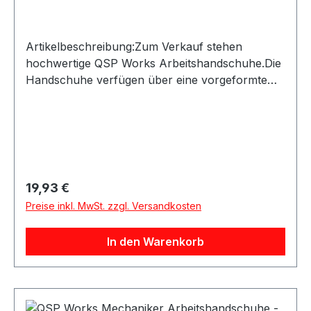
Artikelbeschreibung:Zum Verkauf stehen
hochwertige QSP Works Arbeitshandschuhe.Die
Handschuhe verfügen über eine vorgeformte
Passform und Kunstleder an den Handflächen
für sicheren Halt. Der Klettverschluss ermöglicht
ein schnelles An- und Ausziehen und schützt
zugleich vor eindringendem
Schmutz.Produktdetails:Hersteller: QSP
ProductsProduktart: Arbeitshandschuhe /
Regulärer Preis:
19,93 €
MechanikerhandschuheMaterial:
Preise inkl. MwSt. zzgl. Versandkosten
KunstlederAusstattung: Vorgeformte Hand,
KlettverschlussAnwendung: Arbeiten in
In den Warenkorb
Werkstatt, Haus, Garten und BerufGeeignet für:
Mechanikerarbeiten sowie allgemeine Arbeiten
mit erhöhtem SchmutzaufkommenLieferumfang:
QSP Works Arbeitshandschuhe