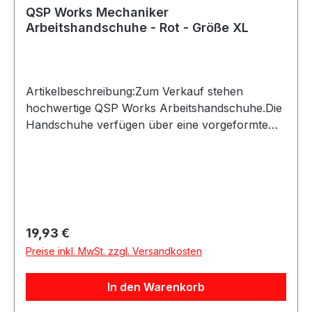
QSP Works Mechaniker
Arbeitshandschuhe - Rot - Größe XL
Artikelbeschreibung:Zum Verkauf stehen
hochwertige QSP Works Arbeitshandschuhe.Die
Handschuhe verfügen über eine vorgeformte
Passform und Kunstleder an den Handflächen
für sicheren Halt. Der Klettverschluss ermöglicht
ein schnelles An- und Ausziehen und schützt
zugleich vor eindringendem
Schmutz.Produktdetails:Hersteller: QSP
ProductsProduktart: Arbeitshandschuhe /
Regulärer Preis:
19,93 €
MechanikerhandschuheMaterial:
Preise inkl. MwSt. zzgl. Versandkosten
KunstlederAusstattung: Vorgeformte Hand,
KlettverschlussAnwendung: Arbeiten in
In den Warenkorb
Werkstatt, Haus, Garten und BerufGeeignet für:
Mechanikerarbeiten sowie allgemeine Arbeiten