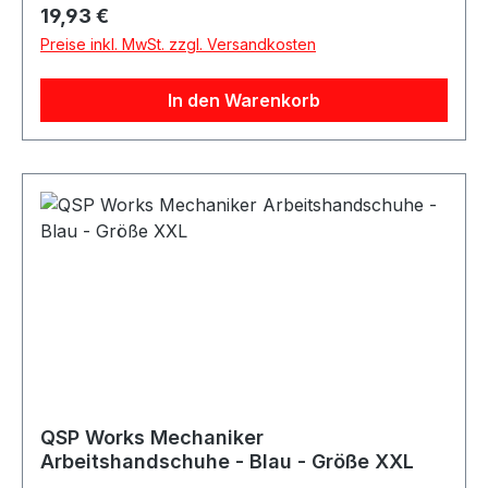
ProductsProduktart: Arbeitshandschuhe /
Regulärer Preis:
19,93 €
MechanikerhandschuheMaterial:
Preise inkl. MwSt. zzgl. Versandkosten
KunstlederAusstattung: Vorgeformte Hand,
KlettverschlussAnwendung: Arbeiten in
In den Warenkorb
Werkstatt, Haus, Garten und BerufGeeignet für:
Mechanikerarbeiten sowie allgemeine Arbeiten
mit erhöhtem SchmutzaufkommenLieferumfang:
QSP Works Arbeitshandschuhe
QSP Works Mechaniker
Arbeitshandschuhe - Blau - Größe XXL