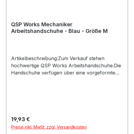
QSP Works Mechaniker
Arbeitshandschuhe - Blau - Größe M
Artikelbeschreibung:Zum Verkauf stehen
hochwertige QSP Works Arbeitshandschuhe.Die
Handschuhe verfügen über eine vorgeformte
Passform und Kunstleder an den Handflächen
für sicheren Halt. Der Klettverschluss ermöglicht
ein schnelles An- und Ausziehen und schützt
zugleich vor eindringendem
Schmutz.Produktdetails:Hersteller: QSP
ProductsProduktart: Arbeitshandschuhe /
Regulärer Preis:
19,93 €
MechanikerhandschuheMaterial:
Preise inkl. MwSt. zzgl. Versandkosten
KunstlederAusstattung: Vorgeformte Hand,