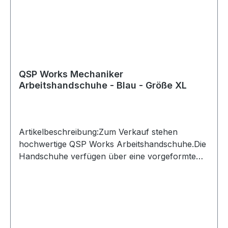
QSP Works Mechaniker
Arbeitshandschuhe - Blau - Größe XL
Artikelbeschreibung:Zum Verkauf stehen
hochwertige QSP Works Arbeitshandschuhe.Die
Handschuhe verfügen über eine vorgeformte
Passform und Kunstleder an den Handflächen
für sicheren Halt. Der Klettverschluss ermöglicht
ein schnelles An- und Ausziehen und schützt
zugleich vor eindringendem
Schmutz.Produktdetails:Hersteller: QSP