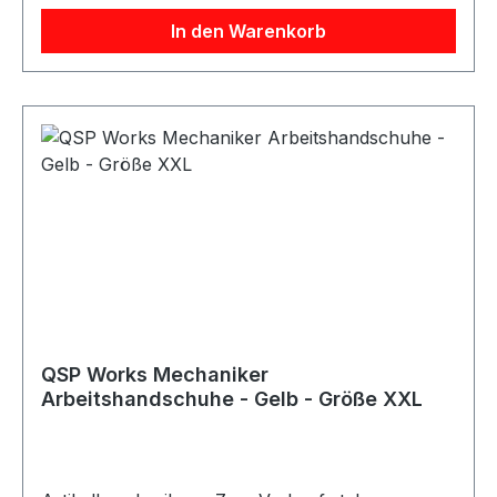
KlettverschlussAnwendung: Arbeiten in
In den Warenkorb
Werkstatt, Haus, Garten und BerufGeeignet für:
Mechanikerarbeiten sowie allgemeine Arbeiten
mit erhöhtem SchmutzaufkommenLieferumfang:
QSP Works Arbeitshandschuhe
QSP Works Mechaniker
Arbeitshandschuhe - Gelb - Größe XXL