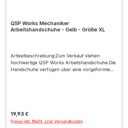
QSP Works Mechaniker
Arbeitshandschuhe - Gelb - Größe XL
Artikelbeschreibung:Zum Verkauf stehen
hochwertige QSP Works Arbeitshandschuhe.Die
Handschuhe verfügen über eine vorgeformte
Passform und Kunstleder an den Handflächen
für sicheren Halt. Der Klettverschluss ermöglicht
ein schnelles An- und Ausziehen und schützt
zugleich vor eindringendem
Schmutz.Produktdetails:Hersteller: QSP
ProductsProduktart: Arbeitshandschuhe /
Regulärer Preis:
19,93 €
MechanikerhandschuheMaterial:
Preise inkl. MwSt. zzgl. Versandkosten
KunstlederAusstattung: Vorgeformte Hand,