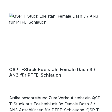
Stück aus hochwertigem EdelstahlAnschluss: 1x
Außengewinde 3/8 UNF2x
SchlauchanschlussHohe
KorrosionsbeständigkeitPräzise Verarbeitung für
sichere VerbindungenLanglebig und
belastbarKompatibilität:AN3 PTFE
SchlauchEinsatzbereiche:BremsleitungenKupplu
ngsleitungenMotorsportFahrzeugbauIndustriean
wendungen
QSP T-Stück Edelstahl Female Dash 3 /
AN3 für PTFE-Schlauch
Artikelbeschreibung Zum Verkauf steht ein QSP
T-Stück aus Edelstahl mit 3x Female Dash 3 /
AN3 Anschlüssen für PTFE-Schläuche. QSP T-