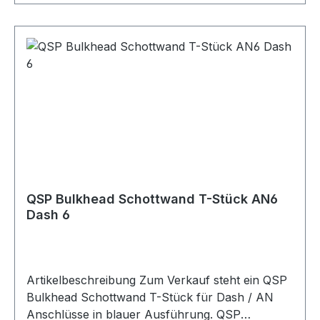
Stück Größe Dash / AN Gewindetyp AN / Dash /
JIC / UNF Anwendung Kraftstoff / Öl
Verpackungseinheit 1 Stück Geeignet für
Kraftstoffleitungen Ölleitungen AN-Anschlüsse
Dash-Anschlüsse Bulkhead Anschlüsse
Schottwanddurchführungen
Blechdurchführungen T-Stück Anschlüsse
Adapteranschlüsse Motorsport Fahrzeugtuning
Rennsport Umbau- und Projektfahrzeuge
QSP Bulkhead Schottwand T-Stück AN6
Dash 6
Artikelbeschreibung Zum Verkauf steht ein QSP
Bulkhead Schottwand T-Stück für Dash / AN
Anschlüsse in blauer Ausführung. QSP