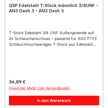
QSP Edelstahl T-Stück männlich 3/8UNF -
AN3 Dash 3 - AN3 Dash 3
T-Stück Edelstahl 3/8 UNF Außengewinde auf
2x Schlauchanschluss – passend für AN3 PTFE
SchlauchHochwertiges T-Stück aus Edelstahl
mit 3/8 UNF Außengewinde und zwei
Schlauchanschlüssen, ideal für den Einsatz in
Brems- oder Hydrauliksystemen. Das robuste
Edelstahlmaterial sorgt für hohe Stabilität,
Korrosionsbeständigkeit und eine lange
Lebensdauer.Der Anschluss eignet sich zum
Regulärer Preis:
36,89 €
Verteilen oder Zusammenführen von Leitungen
Preise inkl. MwSt. zzgl. Versandkosten
und wird häufig in Brems- oder
Kupplungsanlagen verwendet.Dieses T-Stück ist
In den Warenkorb
speziell für die Verwendung mit AN3 PTFE-
Schläuchen konzipiert.Produkteigenschaften:T-