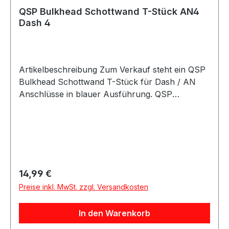
QSP Bulkhead Schottwand T-Stück AN4
Dash 4
Artikelbeschreibung Zum Verkauf steht ein QSP
Bulkhead Schottwand T-Stück für Dash / AN
Anschlüsse in blauer Ausführung. QSP
Bulkhead T-Stück in hochwertiger Ausführung.
Das T-Stück eignet sich zur sauberen Verteilung
oder Verbindung von Leitungen durch Bleche,
Schottwände, Halterungen oder Trennwände
und ermöglicht eine stabile Montage im
Leitungssystem. Das Bulkhead T-Stück eignet
Regulärer Preis:
14,99 €
sich für Anwendungen im Kraftstoff- und
Preise inkl. MwSt. zzgl. Versandkosten
Ölbereich sowie für verschiedene Motorsport-,
Tuning- und Umbauprojekte. Produktdetails
In den Warenkorb
Hersteller QSP Products Artikel Bulkhead
Schottwand T-Stück Farbe blau Bauform T-