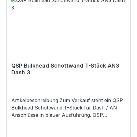
Verpackungseinheit 1 Stück Geeignet für
Kraftstoffleitungen Ölleitungen AN-Anschlüsse
Dash-Anschlüsse Bulkhead Anschlüsse
Schottwanddurchführungen
Blechdurchführungen T-Stück Anschlüsse
Adapteranschlüsse Motorsport Fahrzeugtuning
Rennsport Umbau- und Projektfahrzeuge
QSP Bulkhead Schottwand T-Stück AN3
Dash 3
Artikelbeschreibung Zum Verkauf steht ein QSP
Bulkhead Schottwand T-Stück für Dash / AN
Anschlüsse in blauer Ausführung. QSP
Bulkhead T-Stück in hochwertiger Ausführung.
Das T-Stück eignet sich zur sauberen Verteilung
oder Verbindung von Leitungen durch Bleche,