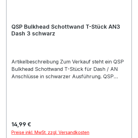
Rennsport Umbau- und Projektfahrzeuge
QSP Bulkhead Schottwand T-Stück AN3
Dash 3 schwarz
Artikelbeschreibung Zum Verkauf steht ein QSP
Bulkhead Schottwand T-Stück für Dash / AN
Anschlüsse in schwarzer Ausführung. QSP
Bulkhead T-Stück in hochwertiger Ausführung.
Das T-Stück eignet sich zur sauberen Verteilung
oder Verbindung von Leitungen durch Bleche,
Schottwände, Halterungen oder Trennwände
und ermöglicht eine stabile Montage im
Leitungssystem. Das Bulkhead T-Stück eignet
Regulärer Preis:
14,99 €
sich für Anwendungen im Kraftstoff- und
Preise inkl. MwSt. zzgl. Versandkosten
Ölbereich sowie für verschiedene Motorsport-,