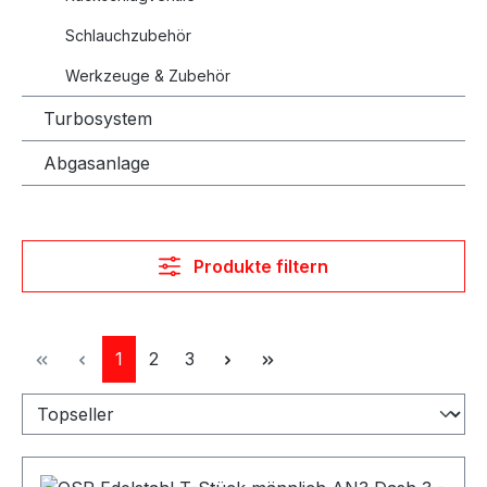
Schlauchzubehör
Werkzeuge & Zubehör
Turbosystem
Abgasanlage
Produkte filtern
Seite
Seite
Seite
1
2
3