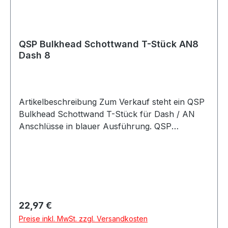
Rennsport Umbau- und Projektfahrzeuge
QSP Bulkhead Schottwand T-Stück AN8
Dash 8
Artikelbeschreibung Zum Verkauf steht ein QSP
Bulkhead Schottwand T-Stück für Dash / AN
Anschlüsse in blauer Ausführung. QSP
Bulkhead T-Stück in hochwertiger Ausführung.
Das T-Stück eignet sich zur sauberen Verteilung
oder Verbindung von Leitungen durch Bleche,
Schottwände, Halterungen oder Trennwände
und ermöglicht eine stabile Montage im
Leitungssystem. Das Bulkhead T-Stück eignet
Regulärer Preis:
22,97 €
sich für Anwendungen im Kraftstoff- und
Preise inkl. MwSt. zzgl. Versandkosten
Ölbereich sowie für verschiedene Motorsport-,