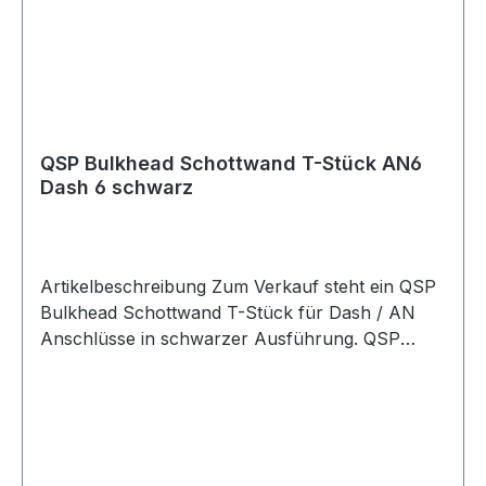
Schottwanddurchführungen
Blechdurchführungen T-Stück Anschlüsse
Adapteranschlüsse Motorsport Fahrzeugtuning
Rennsport Umbau- und Projektfahrzeuge
QSP Bulkhead Schottwand T-Stück AN6
Dash 6 schwarz
Artikelbeschreibung Zum Verkauf steht ein QSP
Bulkhead Schottwand T-Stück für Dash / AN
Anschlüsse in schwarzer Ausführung. QSP
Bulkhead T-Stück in hochwertiger Ausführung.
Das T-Stück eignet sich zur sauberen Verteilung
oder Verbindung von Leitungen durch Bleche,
Schottwände, Halterungen oder Trennwände
und ermöglicht eine stabile Montage im