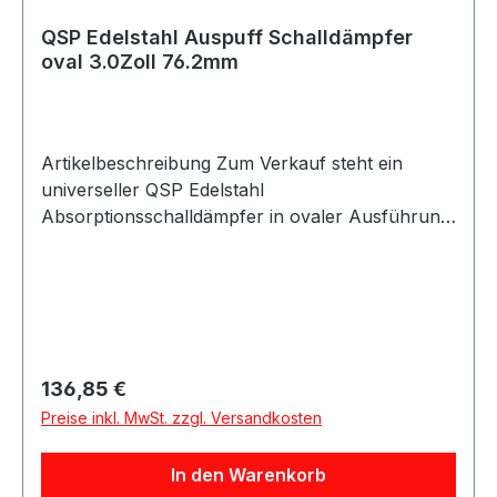
QSP Edelstahl Auspuff Schalldämpfer
oval 3.0Zoll 76.2mm
Artikelbeschreibung Zum Verkauf steht ein
universeller QSP Edelstahl
Absorptionsschalldämpfer in ovaler Ausführung.
Produktdetails Hersteller QSP Products Artikel
Auspuff Schalldämpfer / Absorptionsdämpfer
Material 304 Edelstahl Farbe silber Ausführung
oval Bauform gerade Anschluss innen 76mm /
3.0Zoll / 76.2mm Wandstärke mindestens 1.5mm
Dämpferlänge 300mm Gesamtlänge inkl.
Regulärer Preis:
136,85 €
Anschlussrohre 430mm Dämpferbreite 200mm
Preise inkl. MwSt. zzgl. Versandkosten
Dämpferhöhe 125mm Artikelnummer QEX-30-
OVAL Verpackungseinheit 1 Stück Eigenschaften
In den Warenkorb
Universell einsetzbar Hochwertige Edelstahl-