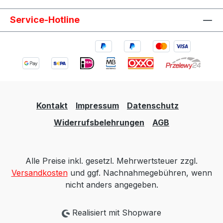
Seite Montage per Auspuffschelle oder
Service-Hotline
Verschweißen möglich Beschreibung QSP
universeller Edelstahl Absorptionsschalldämpfer
in runder Bauform. Der Schalldämpfer besteht
aus hochwertigem 304 Edelstahl und ist auf eine
lange Lebensdauer ausgelegt. Der Dämpfer
verfügt über einen internen Anschluss von
76mm / 3.0Zoll / 76.2mm. Eine Seite ist geschlitzt,
sodass der Schalldämpfer einfach über eine
Kontakt
Impressum
Datenschutz
vorhandene Abgasanlage geschoben werden
Widerrufsbelehrungen
AGB
kann. Je nach Einbausituation kann die
Verbindung mit einer Auspuffschelle oder durch
Verschweißen fixiert werden. Lieferumfang 1x
Alle Preise inkl. gesetzl. Mehrwertsteuer zzgl.
QSP Edelstahl Auspuff Schalldämpfer rund
Versandkosten
und ggf. Nachnahmegebühren, wenn
3.0Zoll / 76.2mm
nicht anders angegeben.
Realisiert mit Shopware