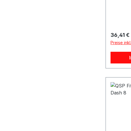
Reguläre
36,41 €
Preise ink