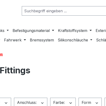
nks
Befestigungsmaterial
Kraftstoffsystem
Exter
Fahrwerk
Bremssystem
Silikonschläuche
Schlä
gs
ittings
r
Anschluss:
Farbe:
Form