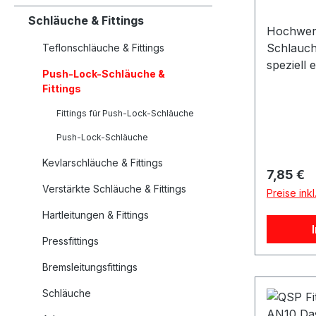
Schläuche & Fittings
Hochwert
Schlauch
Teflonschläuche & Fittings
speziell 
Push-Lock-Schläuche &
Verwend
Fittings
Gummisch
Fittings für Push-Lock-Schläuche
fachgere
gewährle
Push-Lock-Schläuche
eine sich
Kevlarschläuche & Fittings
Verbindu
Reguläre
7,85 €
Montage 
Verstärkte Schläuche & Fittings
Preise ink
der Ansc
Hartleitungen & Fittings
vorgeseh
On Gumm
Pressfittings
wird. Ein
Bremsleitungsfittings
Schlauchs
Anwendun
Schläuche
korrekt 