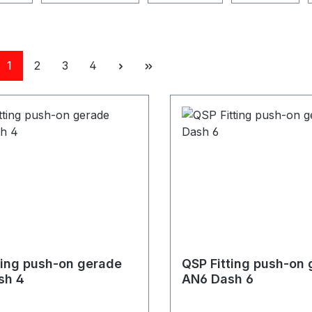
Seite
Seite
Seite
Seite
1
2
3
4
ting push-on gerade
QSP Fitting push-on
sh 4
AN6 Dash 6