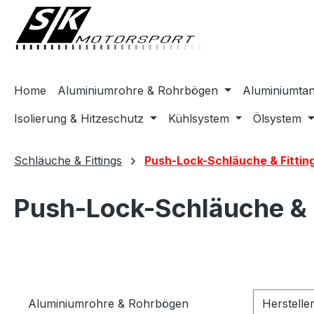
springen
Zur Hauptnavigation springen
Home
Aluminiumrohre & Rohrbögen
Aluminiumta
Isolierung & Hitzeschutz
Kühlsystem
Ölsystem
Schläuche & Fittings
Push-Lock-Schläuche & Fittin
Push-Lock-Schläuche & F
Aluminiumrohre & Rohrbögen
Herstelle