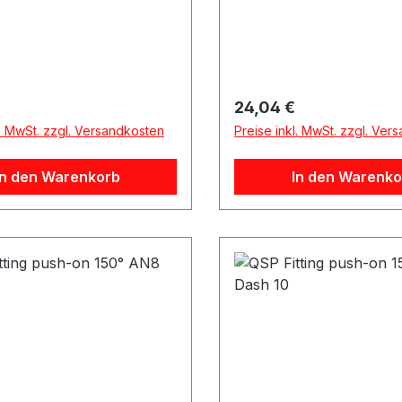
r Preis:
Regulärer Preis:
24,04 €
l. MwSt. zzgl. Versandkosten
Preise inkl. MwSt. zzgl. Ver
In den Warenkorb
In den Warenko