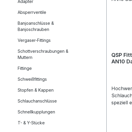
nicht zwi
Adapter
Produkteige
Absperrventile
Ausführung Gefert
robustem
Banjoanschlüsse &
Geeignet
Banjoschrauben
Gummischläuch
Vergaser-Fittings
leckagef
korrekter Mon
Schottverschraubungen &
QSP Fit
Muttern
und Temp
AN10 D
Verfügba
Fittinge
AN12 Farben: Blau/Rot eloxiert
oder Schwarz
Schweißfittings
sofort verfügb
Hochwert
Stopfen & Kappen
einsetzba
Schlauch
Motorspo
Schlauchanschlüsse
speziell 
Tuning, R
Verwend
Schnellkupplungen
Motorrad
Gummisch
Gartenba
T- & Y-Stücke
fachgere
Benzin- 
gewährle