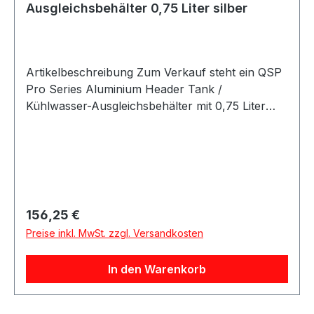
Ausgleichsbehälter 0,75 Liter silber
Artikelbeschreibung Zum Verkauf steht ein QSP
Pro Series Aluminium Header Tank /
Kühlwasser-Ausgleichsbehälter mit 0,75 Liter
Fassungsvermögen in silber eloxierter
Ausführung. Produktdetails Hersteller QSP
Products Artikel Kühlwasser-Ausgleichsbehälter
/ Header Tank Serie Pro Series Material
Aluminium Farbe silber eloxiert
Fassungsvermögen 0,75 Liter Länge 75 mm
Regulärer Preis:
156,25 €
Breite 75 mm Höhe 230 mm Geeignet für
Preise inkl. MwSt. zzgl. Versandkosten
Kühlflüssigkeit Anschlüsse 2x D06 / 8 mm 1x
D08 / 14 mm Ausstattung Vorgebohrte
In den Warenkorb
Befestigungslöcher Inklusive Fittings Inklusive
Druckdeckel Beschreibung QSP Pro Series
Aluminium Kühlwasser-Ausgleichsbehälter mit