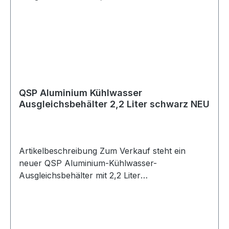
QSP Aluminium Kühlwasser
Ausgleichsbehälter 2,2 Liter schwarz NEU
Artikelbeschreibung Zum Verkauf steht ein
neuer QSP Aluminium-Kühlwasser-
Ausgleichsbehälter mit 2,2 Liter
Fassungsvermögen. Produktdetails Hersteller
QSP Products Artikelnummer QTANK-20BLK
Artikel Kühlwasser-Ausgleichsbehälter / Coolant
Tank Material Aluminium Farbe schwarz