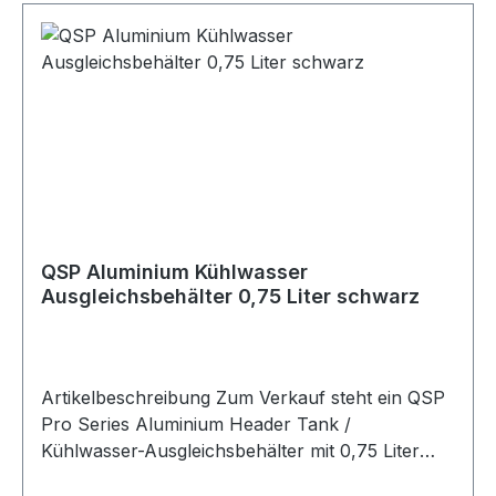
0,75 Liter Inhalt. Der Behälter ist silber eloxiert
und eignet sich ideal für Motorsport-, Umbau-
oder Projektfahrzeuge. Durch die mitgelieferten
Fittings und den Druckdeckel ist der Behälter
direkt für den passenden Einbau vorbereitet.
Lieferumfang 1x QSP Aluminium Kühlwasser-
Ausgleichsbehälter 0,75 Liter 1x Druckdeckel
Fittings
QSP Aluminium Kühlwasser
Ausgleichsbehälter 0,75 Liter schwarz
Artikelbeschreibung Zum Verkauf steht ein QSP
Pro Series Aluminium Header Tank /
Kühlwasser-Ausgleichsbehälter mit 0,75 Liter
Fassungsvermögen in schwarz eloxierter