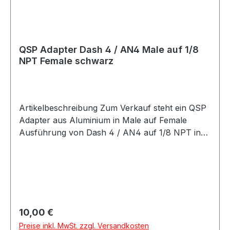
QSP Adapter Dash 4 / AN4 Male auf 1/8
NPT Female schwarz
Artikelbeschreibung Zum Verkauf steht ein QSP
Adapter aus Aluminium in Male auf Female
Ausführung von Dash 4 / AN4 auf 1/8 NPT in
schwarzer Ausführung. QSP Adapter aus
Aluminium in schwarzer Ausführung. Der
Adapter besitzt einen Dash 4 / AN4 Anschluss
mit AN4 / 7/16-20 UNF Gewinde und einen 1/8
NPT Anschluss. Der Adapter eignet sich als
Übergangsadapter von AN / Dash Anschlüssen
Regulärer Preis:
10,00 €
auf NPT Anschlüsse und ist passend für
Preise inkl. MwSt. zzgl. Versandkosten