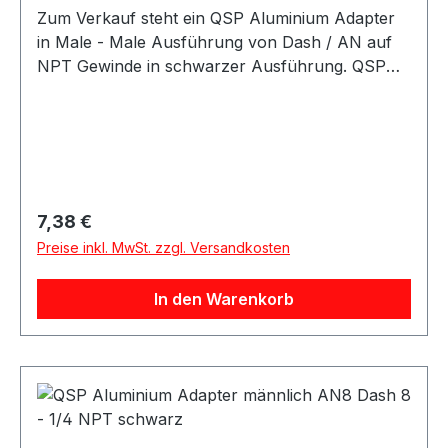
Zum Verkauf steht ein QSP Aluminium Adapter
in Male - Male Ausführung von Dash / AN auf
NPT Gewinde in schwarzer Ausführung. QSP
Adapter aus Aluminium in schwarzer
Ausführung. Der Adapter besitzt eine gerade
Bauform und eignet sich als Übergangsadapter
von AN / Dash Anschlüssen auf NPT
Anschlüsse. Der Adapter eignet sich für
Anwendungen im Kraftstoff- und Ölbereich
Regulärer Preis:
7,38 €
sowie für verschiedene Motorsport-, Tuning-
Preise inkl. MwSt. zzgl. Versandkosten
und Umbauprojekte.
In den Warenkorb