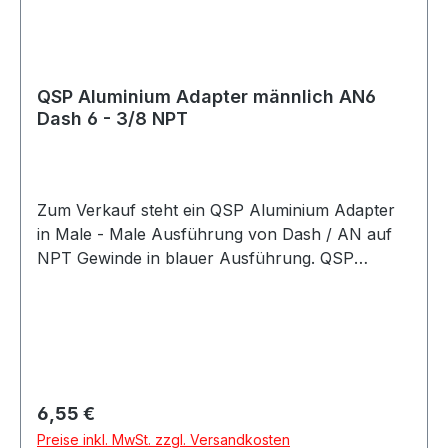
QSP Aluminium Adapter männlich AN6
Dash 6 - 3/8 NPT
Zum Verkauf steht ein QSP Aluminium Adapter
in Male - Male Ausführung von Dash / AN auf
NPT Gewinde in blauer Ausführung. QSP
Adapter aus Aluminium in blauer Ausführung.
Der Adapter besitzt eine gerade Bauform und
eignet sich als Übergangsadapter von AN / Dash
Anschlüssen auf NPT Anschlüsse. Der Adapter
eignet sich für Anwendungen im Kraftstoff- und
Ölbereich sowie für verschiedene Motorsport-,
Regulärer Preis:
6,55 €
Tuning- und Umbauprojekte.
Preise inkl. MwSt. zzgl. Versandkosten