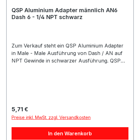
QSP Aluminium Adapter männlich AN6
Dash 6 - 1/4 NPT schwarz
Zum Verkauf steht ein QSP Aluminium Adapter
in Male - Male Ausführung von Dash / AN auf
NPT Gewinde in schwarzer Ausführung. QSP
Adapter aus Aluminium in schwarzer
Ausführung. Der Adapter besitzt eine gerade
Bauform und eignet sich als Übergangsadapter
von AN / Dash Anschlüssen auf NPT
Anschlüsse. Der Adapter eignet sich für
Anwendungen im Kraftstoff- und Ölbereich
Regulärer Preis:
5,71 €
sowie für verschiedene Motorsport-, Tuning-
Preise inkl. MwSt. zzgl. Versandkosten
und Umbauprojekte.
In den Warenkorb