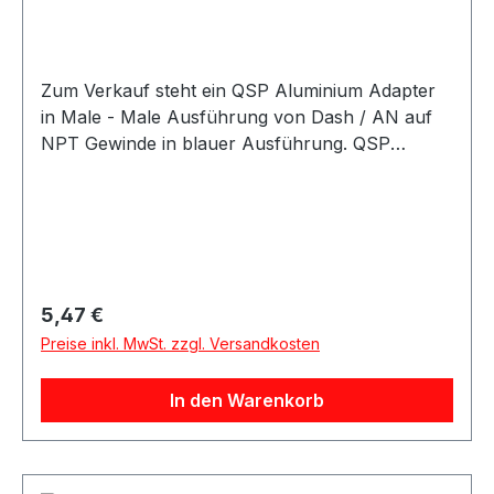
Zum Verkauf steht ein QSP Aluminium Adapter
in Male - Male Ausführung von Dash / AN auf
NPT Gewinde in blauer Ausführung. QSP
Adapter aus Aluminium in blauer Ausführung.
Der Adapter besitzt eine gerade Bauform und
eignet sich als Übergangsadapter von AN / Dash
Anschlüssen auf NPT Anschlüsse. Der Adapter
eignet sich für Anwendungen im Kraftstoff- und
Ölbereich sowie für verschiedene Motorsport-,
Regulärer Preis:
5,47 €
Tuning- und Umbauprojekte.
Preise inkl. MwSt. zzgl. Versandkosten
In den Warenkorb