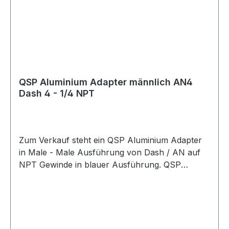
QSP Aluminium Adapter männlich AN4
Dash 4 - 1/4 NPT
Zum Verkauf steht ein QSP Aluminium Adapter
in Male - Male Ausführung von Dash / AN auf
NPT Gewinde in blauer Ausführung. QSP
Adapter aus Aluminium in blauer Ausführung.
Der Adapter besitzt eine gerade Bauform und
eignet sich als Übergangsadapter von AN / Dash
Anschlüssen auf NPT Anschlüsse. Der Adapter
eignet sich für Anwendungen im Kraftstoff- und