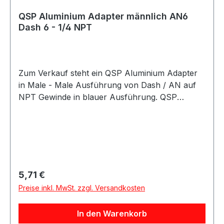
QSP Aluminium Adapter männlich AN6
Dash 6 - 1/4 NPT
Zum Verkauf steht ein QSP Aluminium Adapter
in Male - Male Ausführung von Dash / AN auf
NPT Gewinde in blauer Ausführung. QSP
Adapter aus Aluminium in blauer Ausführung.
Der Adapter besitzt eine gerade Bauform und
eignet sich als Übergangsadapter von AN / Dash
Anschlüssen auf NPT Anschlüsse. Der Adapter
eignet sich für Anwendungen im Kraftstoff- und
Ölbereich sowie für verschiedene Motorsport-,
Regulärer Preis:
5,71 €
Tuning- und Umbauprojekte.
Preise inkl. MwSt. zzgl. Versandkosten
In den Warenkorb