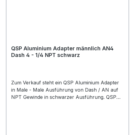
QSP Aluminium Adapter männlich AN4
Dash 4 - 1/4 NPT schwarz
Zum Verkauf steht ein QSP Aluminium Adapter
in Male - Male Ausführung von Dash / AN auf
NPT Gewinde in schwarzer Ausführung. QSP
Adapter aus Aluminium in schwarzer
Ausführung. Der Adapter besitzt eine gerade
Bauform und eignet sich als Übergangsadapter
von AN / Dash Anschlüssen auf NPT
Anschlüsse. Der Adapter eignet sich für