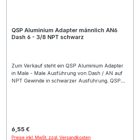
QSP Aluminium Adapter männlich AN6
Dash 6 - 3/8 NPT schwarz
Zum Verkauf steht ein QSP Aluminium Adapter
in Male - Male Ausführung von Dash / AN auf
NPT Gewinde in schwarzer Ausführung. QSP
Adapter aus Aluminium in schwarzer
Ausführung. Der Adapter besitzt eine gerade
Bauform und eignet sich als Übergangsadapter
von AN / Dash Anschlüssen auf NPT
Anschlüsse. Der Adapter eignet sich für
Anwendungen im Kraftstoff- und Ölbereich
Regulärer Preis:
6,55 €
sowie für verschiedene Motorsport-, Tuning-
Preise inkl. MwSt. zzgl. Versandkosten