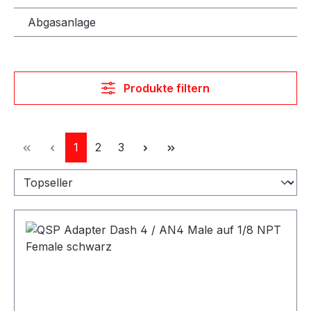
Abgasanlage
Produkte filtern
Seite
Seite
Seite
1
2
3