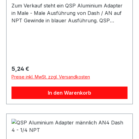
Zum Verkauf steht ein QSP Aluminium Adapter
in Male - Male Ausführung von Dash / AN auf
NPT Gewinde in blauer Ausführung. QSP
Adapter aus Aluminium in blauer Ausführung.
Der Adapter besitzt eine gerade Bauform und
eignet sich als Übergangsadapter von AN / Dash
Anschlüssen auf NPT Anschlüsse. Der Adapter
eignet sich für Anwendungen im Kraftstoff- und
Ölbereich sowie für verschiedene Motorsport-,
Regulärer Preis:
5,24 €
Tuning- und Umbauprojekte.
Preise inkl. MwSt. zzgl. Versandkosten
In den Warenkorb