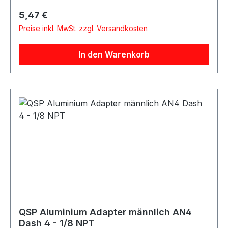
Ölbereich sowie für verschiedene Motorsport-,
Regulärer Preis:
5,47 €
Tuning- und Umbauprojekte.
Preise inkl. MwSt. zzgl. Versandkosten
In den Warenkorb
QSP Aluminium Adapter männlich AN4
Dash 4 - 1/8 NPT