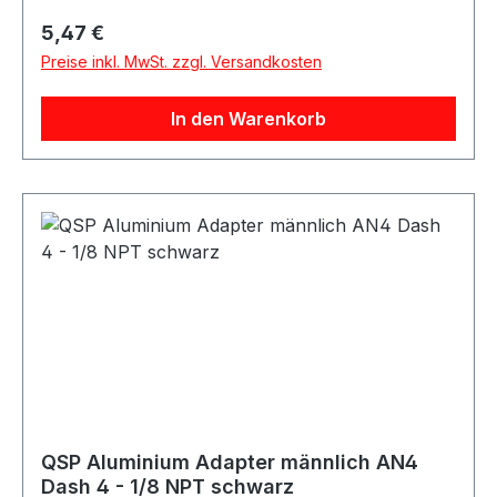
Anwendungen im Kraftstoff- und Ölbereich
Regulärer Preis:
5,47 €
sowie für verschiedene Motorsport-, Tuning-
Preise inkl. MwSt. zzgl. Versandkosten
und Umbauprojekte.
In den Warenkorb
QSP Aluminium Adapter männlich AN4
Dash 4 - 1/8 NPT schwarz