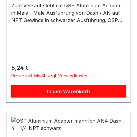
Zum Verkauf steht ein QSP Aluminium Adapter
in Male - Male Ausführung von Dash / AN auf
NPT Gewinde in schwarzer Ausführung. QSP
Adapter aus Aluminium in schwarzer
Ausführung. Der Adapter besitzt eine gerade
Bauform und eignet sich als Übergangsadapter
von AN / Dash Anschlüssen auf NPT
Anschlüsse. Der Adapter eignet sich für
Anwendungen im Kraftstoff- und Ölbereich
Regulärer Preis:
5,24 €
sowie für verschiedene Motorsport-, Tuning-
Preise inkl. MwSt. zzgl. Versandkosten
und Umbauprojekte.
In den Warenkorb