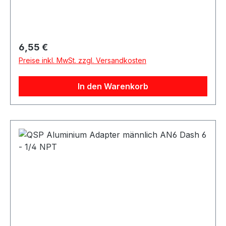
eignet sich als Übergangsadapter von AN / Dash
Anschlüssen auf NPT Anschlüsse. Der Adapter
eignet sich für Anwendungen im Kraftstoff- und
Ölbereich sowie für verschiedene Motorsport-,
Regulärer Preis:
6,55 €
Tuning- und Umbauprojekte.
Preise inkl. MwSt. zzgl. Versandkosten
In den Warenkorb