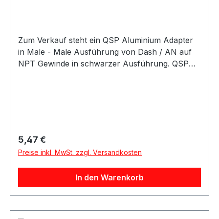
Zum Verkauf steht ein QSP Aluminium Adapter
in Male - Male Ausführung von Dash / AN auf
NPT Gewinde in schwarzer Ausführung. QSP
Adapter aus Aluminium in schwarzer
Ausführung. Der Adapter besitzt eine gerade
Bauform und eignet sich als Übergangsadapter
von AN / Dash Anschlüssen auf NPT
Anschlüsse. Der Adapter eignet sich für
Anwendungen im Kraftstoff- und Ölbereich
Regulärer Preis:
5,47 €
sowie für verschiedene Motorsport-, Tuning-
Preise inkl. MwSt. zzgl. Versandkosten
und Umbauprojekte.
In den Warenkorb