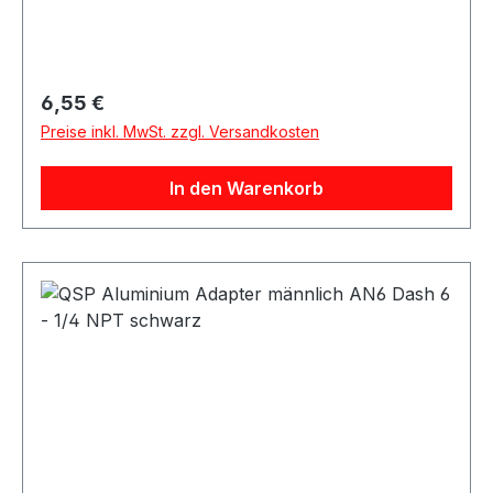
Bauform und eignet sich als Übergangsadapter
von AN / Dash Anschlüssen auf NPT
Anschlüsse. Der Adapter eignet sich für
Anwendungen im Kraftstoff- und Ölbereich
Regulärer Preis:
6,55 €
sowie für verschiedene Motorsport-, Tuning-
Preise inkl. MwSt. zzgl. Versandkosten
und Umbauprojekte.
In den Warenkorb