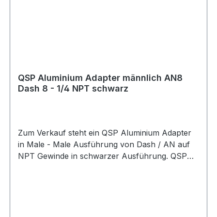
QSP Aluminium Adapter männlich AN8
Dash 8 - 1/4 NPT schwarz
Zum Verkauf steht ein QSP Aluminium Adapter
in Male - Male Ausführung von Dash / AN auf
NPT Gewinde in schwarzer Ausführung. QSP
Adapter aus Aluminium in schwarzer
Ausführung. Der Adapter besitzt eine gerade
Bauform und eignet sich als Übergangsadapter
von AN / Dash Anschlüssen auf NPT
Anschlüsse. Der Adapter eignet sich für