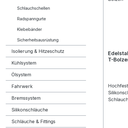
richtigen
daher sor
Schlauchschellen
da sie la
Radspanngurte
die Zuver
Schlauchv
Klebebänder
Montage 
Sicherheitsausrüstung
dass die 
jedoch n
Isolierung & Hitzeschutz
Edelsta
wird. Ein
T-Bolze
Kühlsystem
kann sow
auch die
Ölsystem
beschädi
verschie
Hochfest
Fahrwerk
Größen z
Silikons
jedes Pro
Bremssystem
Schlauch
unterschi
unverzich
Silikonschläuche
Anforder
Montage 
Schlauch
und sorg
Schläuche & Fittings
kann. Be
dauerhaft