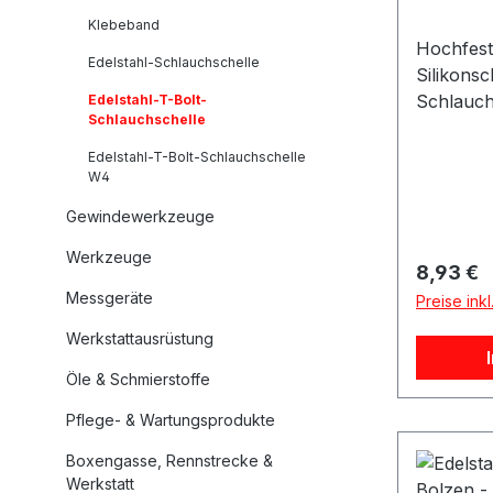
Klebeband
Hochfest
Edelstahl-Schlauchschelle
Silikons
Schlauch
Edelstahl-T-Bolt-
Schlauchschelle
unverzich
Montage 
Edelstahl-T-Bolt-Schlauchschelle
W4
und sorg
dauerhaft
Gewindewerkzeuge
zuverläss
Werkzeuge
stets qua
Reguläre
8,93 €
passende
Messgeräte
Preise ink
verwende
Schlauch
Werkstattausrüstung
durch ihr
Öle & Schmierstoffe
was nicht
Halt sorg
Pflege- & Wartungsprodukte
Lebensda
Boxengasse, Rennstrecke &
deutlich 
Werkstatt