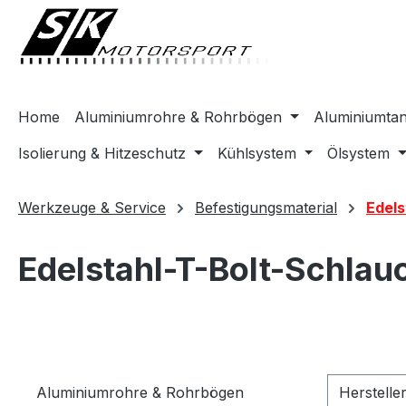
springen
Zur Hauptnavigation springen
Home
Aluminiumrohre & Rohrbögen
Aluminiumta
Isolierung & Hitzeschutz
Kühlsystem
Ölsystem
Werkzeuge & Service
Befestigungsmaterial
Edels
Edelstahl-T-Bolt-Schlau
Aluminiumrohre & Rohrbögen
Herstelle