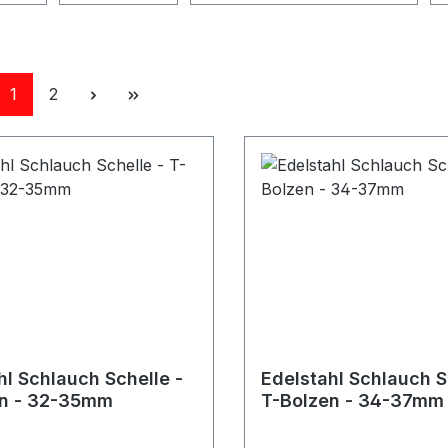
Seite
Seite
1
2
hl Schlauch Schelle -
Edelstahl Schlauch S
en - 32-35mm
T-Bolzen - 34-37mm