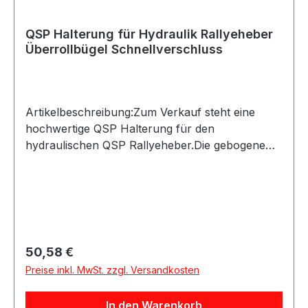
QSP Halterung für Hydraulik Rallyeheber
Überrollbügel Schnellverschluss
Artikelbeschreibung:Zum Verkauf steht eine
hochwertige QSP Halterung für den
hydraulischen QSP Rallyeheber.Die gebogene
Halterung ermöglicht die Montage am
Überrollbügel bzw. Überrollkäfig. Dank der
Schnellverschlüsse lässt sich der Wagenheber
schnell und einfach einsetzen oder
entnehmen.Produktdetails:Hersteller: QSP
ProductsProduktart: Wagenheberhalterung /
Regulärer Preis:
50,58 €
Rallyeheber-HalterungAusführung: Gebogene
Preise inkl. MwSt. zzgl. Versandkosten
Halterung für Überrollbügel-
MontageAnwendung: Sichere Befestigung und
In den Warenkorb