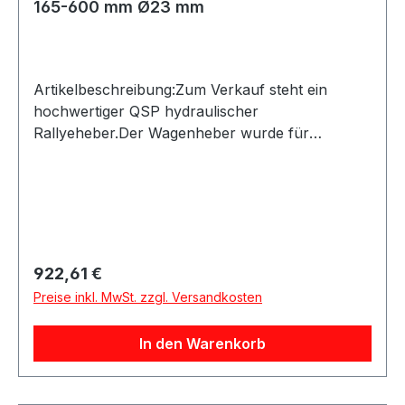
165-600 mm Ø23 mm
Artikelbeschreibung:Zum Verkauf steht ein
hochwertiger QSP hydraulischer
Rallyeheber.Der Wagenheber wurde für
Wettbewerbsfahrzeuge mit speziellen
Anhebepunkten im Schwellerbereich entwickelt
und eignet sich besonders für den Rallye- und
Motorsport. Durch die kompakte Bauform lässt
er sich einfach im Kofferraum
mitführen.Produktdetails:Hersteller: QSP
Regulärer Preis:
922,61 €
ProductsProduktart: Hydraulischer Wagenheber
Preise inkl. MwSt. zzgl. Versandkosten
/ RallyeheberTragkraft: 1 TonneHubhöhe: 165 bis
600 mmGesamtlänge: 600 mmDurchmesser
In den Warenkorb
Aufnahmebolzen: 23 mmGewicht: 4,3
kgAnwendung: Anheben von
Wettbewerbsfahrzeugen mit speziellen