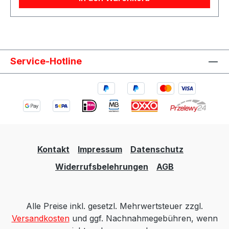
Aufbewahrung eines QSP hydraulischen
RallyehebersGeeignet für: QSP hydraulischen
RallyeheberAusstattung: Schnellverschlüsse für
schnelles Einsetzen und Entnehmen des
WagenhebersLieferumfang: 1x QSP Halterung
Service-Hotline
für hydraulischen Rallyeheber
Kontakt
Impressum
Datenschutz
Widerrufsbelehrungen
AGB
Alle Preise inkl. gesetzl. Mehrwertsteuer zzgl.
Versandkosten
und ggf. Nachnahmegebühren, wenn