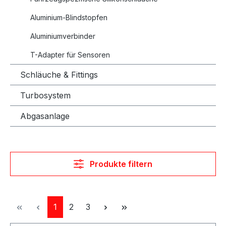
Aluminium-Blindstopfen
Aluminiumverbinder
T-Adapter für Sensoren
Schläuche & Fittings
Turbosystem
Abgasanlage
Produkte filtern
Seite
Seite
Seite
1
2
3