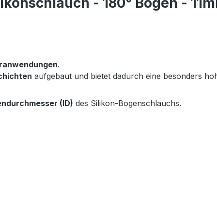
likonschlauch - 180° Bogen - 11
seranwendungen
.
chichten
aufgebaut und bietet dadurch eine besonders h
endurchmesser (ID)
des Silikon-Bogenschlauchs.