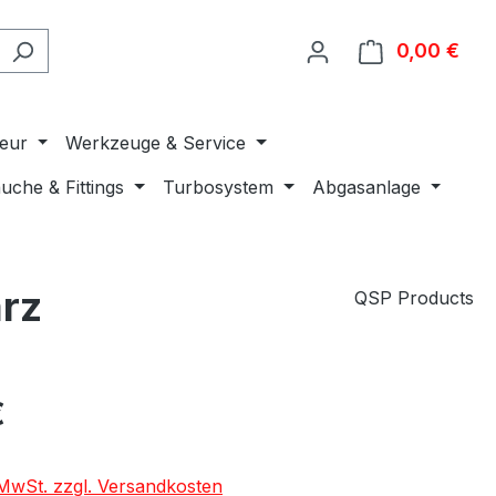
0,00 €
Ware
ieur
Werkzeuge & Service
uche & Fittings
Turbosystem
Abgasanlage
arz
QSP Products
€
. MwSt. zzgl. Versandkosten