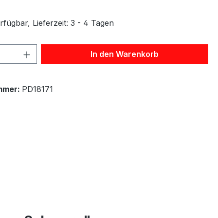
fügbar, Lieferzeit: 3 - 4 Tagen
 Anzahl: Gib den gewünschten Wert ein 
In den Warenkorb
mmer:
PD18171