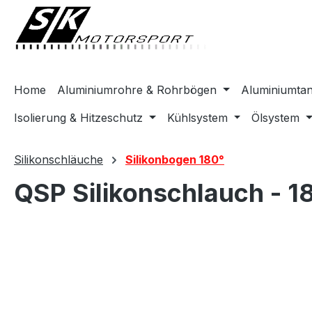
springen
Zur Hauptnavigation springen
Home
Aluminiumrohre & Rohrbögen
Aluminiumta
Isolierung & Hitzeschutz
Kühlsystem
Ölsystem
Silikonschläuche
Silikonbogen 180°
QSP Silikonschlauch - 
Bildergalerie überspringen