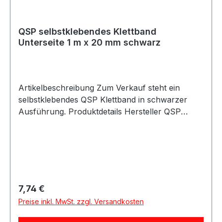
QSP selbstklebendes Klettband
Unterseite 1 m x 20 mm schwarz
Artikelbeschreibung Zum Verkauf steht ein
selbstklebendes QSP Klettband in schwarzer
Ausführung. Produktdetails Hersteller QSP
Products Artikel Klettband / Velcro Ausführung
Unterseite Selbstklebend ja Material Polyamid
Farbe schwarz Länge 1 m Breite 20 mm Höhe
1,5 mm Temperaturbeständigkeit bis 100 °C
Verpackungseinheit 1 Stück Geeignet für
Fußmatten Audioequipment
Regulärer Preis:
7,74 €
Werkzeugbefestigung im Fahrzeug Leichte und
Preise inkl. MwSt. zzgl. Versandkosten
schwere Gegenstände Innen- und Außenbereich
Eigenschaften Sehr starke Klettverbindung Gute