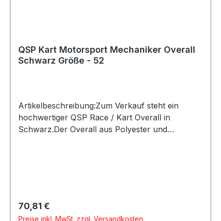
QSP Kart Motorsport Mechaniker Overall
Schwarz Größe - 52
Artikelbeschreibung:Zum Verkauf steht ein
hochwertiger QSP Race / Kart Overall in
Schwarz.Der Overall aus Polyester und
Baumwolle bietet eine gute Passform sowie eine
sportliche Optik durch die sichtbaren Ziernähte.
Die elastischen Ärmel sorgen für zusätzlichen
Komfort und hohe Bewegungsfreiheit beim
Lenken.Produktdetails:Hersteller: QSP
ProductsProduktart: Race Overall / Kart Overall
Regulärer Preis:
70,81 €
/ FahreranzugFarbe: SchwarzMaterial: Polyester
Preise inkl. MwSt. zzgl. Versandkosten