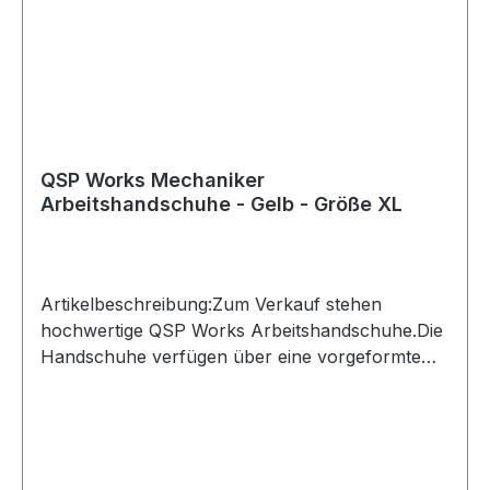
QSP Works Mechaniker
Arbeitshandschuhe - Gelb - Größe XL
Artikelbeschreibung:Zum Verkauf stehen
hochwertige QSP Works Arbeitshandschuhe.Die
Handschuhe verfügen über eine vorgeformte
Passform und Kunstleder an den Handflächen
für sicheren Halt. Der Klettverschluss ermöglicht
ein schnelles An- und Ausziehen und schützt
zugleich vor eindringendem
Schmutz.Produktdetails:Hersteller: QSP