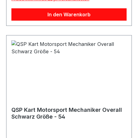
/ BaumwolleAusstattung: Sportliche Ziernähte,
elastische ÄrmelAnwendung:
In den Warenkorb
FahrerausrüstungGeeignet für: Karting,
Motorsport und WerkstattarbeitenLieferumfang:
1x QSP Race / Kart Overall
QSP Kart Motorsport Mechaniker Overall
Schwarz Größe - 54