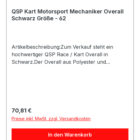
QSP Kart Motorsport Mechaniker Overall
Schwarz Größe - 62
Artikelbeschreibung:Zum Verkauf steht ein
hochwertiger QSP Race / Kart Overall in
Schwarz.Der Overall aus Polyester und
Baumwolle bietet eine gute Passform sowie eine
sportliche Optik durch die sichtbaren Ziernähte.
Die elastischen Ärmel sorgen für zusätzlichen
Komfort und hohe Bewegungsfreiheit beim
Lenken.Produktdetails:Hersteller: QSP
ProductsProduktart: Race Overall / Kart Overall
Regulärer Preis:
70,81 €
/ FahreranzugFarbe: SchwarzMaterial: Polyester
Preise inkl. MwSt. zzgl. Versandkosten
/ BaumwolleAusstattung: Sportliche Ziernähte,
elastische ÄrmelAnwendung:
In den Warenkorb
FahrerausrüstungGeeignet für: Karting,