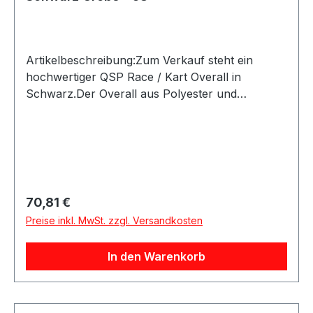
Artikelbeschreibung:Zum Verkauf steht ein
hochwertiger QSP Race / Kart Overall in
Schwarz.Der Overall aus Polyester und
Baumwolle bietet eine gute Passform sowie eine
sportliche Optik durch die sichtbaren Ziernähte.
Die elastischen Ärmel sorgen für zusätzlichen
Komfort und hohe Bewegungsfreiheit beim
Lenken.Produktdetails:Hersteller: QSP
ProductsProduktart: Race Overall / Kart Overall
Regulärer Preis:
70,81 €
/ FahreranzugFarbe: SchwarzMaterial: Polyester
Preise inkl. MwSt. zzgl. Versandkosten
/ BaumwolleAusstattung: Sportliche Ziernähte,
elastische ÄrmelAnwendung:
In den Warenkorb
FahrerausrüstungGeeignet für: Karting,
Motorsport und WerkstattarbeitenLieferumfang:
1x QSP Race / Kart Overall