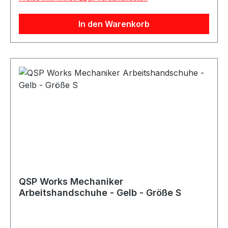
KunstlederAusstattung: Vorgeformte Hand,
KlettverschlussAnwendung: Arbeiten in
In den Warenkorb
Werkstatt, Haus, Garten und BerufGeeignet für:
Mechanikerarbeiten sowie allgemeine Arbeiten
mit erhöhtem SchmutzaufkommenLieferumfang:
QSP Works Arbeitshandschuhe
QSP Works Mechaniker
Arbeitshandschuhe - Gelb - Größe S