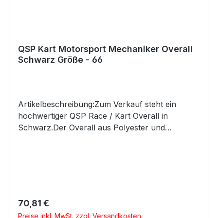
QSP Kart Motorsport Mechaniker Overall
Schwarz Größe - 66
Artikelbeschreibung:Zum Verkauf steht ein
hochwertiger QSP Race / Kart Overall in
Schwarz.Der Overall aus Polyester und
Baumwolle bietet eine gute Passform sowie eine
sportliche Optik durch die sichtbaren Ziernähte.
Die elastischen Ärmel sorgen für zusätzlichen
Komfort und hohe Bewegungsfreiheit beim
Lenken.Produktdetails:Hersteller: QSP
ProductsProduktart: Race Overall / Kart Overall
Regulärer Preis:
70,81 €
/ FahreranzugFarbe: SchwarzMaterial: Polyester
Preise inkl. MwSt. zzgl. Versandkosten