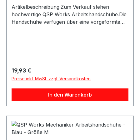
Artikelbeschreibung:Zum Verkauf stehen
hochwertige QSP Works Arbeitshandschuhe.Die
Handschuhe verfügen über eine vorgeformte
Passform und Kunstleder an den Handflächen
für sicheren Halt. Der Klettverschluss ermöglicht
ein schnelles An- und Ausziehen und schützt
zugleich vor eindringendem
Schmutz.Produktdetails:Hersteller: QSP
ProductsProduktart: Arbeitshandschuhe /
Regulärer Preis:
19,93 €
MechanikerhandschuheMaterial:
Preise inkl. MwSt. zzgl. Versandkosten
KunstlederAusstattung: Vorgeformte Hand,
KlettverschlussAnwendung: Arbeiten in
In den Warenkorb
Werkstatt, Haus, Garten und BerufGeeignet für:
Mechanikerarbeiten sowie allgemeine Arbeiten
mit erhöhtem SchmutzaufkommenLieferumfang:
QSP Works Arbeitshandschuhe