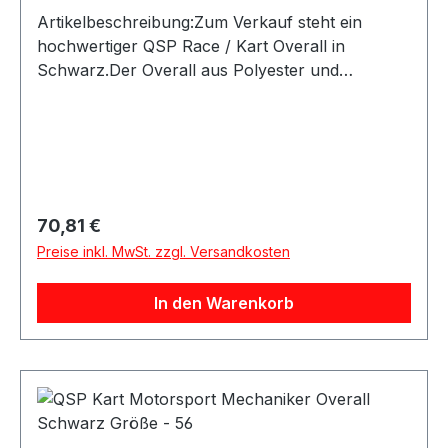
Artikelbeschreibung:Zum Verkauf steht ein
hochwertiger QSP Race / Kart Overall in
Schwarz.Der Overall aus Polyester und
Baumwolle bietet eine gute Passform sowie eine
sportliche Optik durch die sichtbaren Ziernähte.
Die elastischen Ärmel sorgen für zusätzlichen
Komfort und hohe Bewegungsfreiheit beim
Lenken.Produktdetails:Hersteller: QSP
ProductsProduktart: Race Overall / Kart Overall
Regulärer Preis:
70,81 €
/ FahreranzugFarbe: SchwarzMaterial: Polyester
Preise inkl. MwSt. zzgl. Versandkosten
/ BaumwolleAusstattung: Sportliche Ziernähte,
elastische ÄrmelAnwendung:
In den Warenkorb
FahrerausrüstungGeeignet für: Karting,
Motorsport und WerkstattarbeitenLieferumfang:
1x QSP Race / Kart Overall