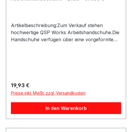
Artikelbeschreibung:Zum Verkauf stehen
hochwertige QSP Works Arbeitshandschuhe.Die
Handschuhe verfügen über eine vorgeformte
Passform und Kunstleder an den Handflächen
für sicheren Halt. Der Klettverschluss ermöglicht
ein schnelles An- und Ausziehen und schützt
zugleich vor eindringendem
Schmutz.Produktdetails:Hersteller: QSP
ProductsProduktart: Arbeitshandschuhe /
Regulärer Preis:
19,93 €
MechanikerhandschuheMaterial:
Preise inkl. MwSt. zzgl. Versandkosten
KunstlederAusstattung: Vorgeformte Hand,
KlettverschlussAnwendung: Arbeiten in
In den Warenkorb
Werkstatt, Haus, Garten und BerufGeeignet für:
Mechanikerarbeiten sowie allgemeine Arbeiten
mit erhöhtem SchmutzaufkommenLieferumfang:
QSP Works Arbeitshandschuhe