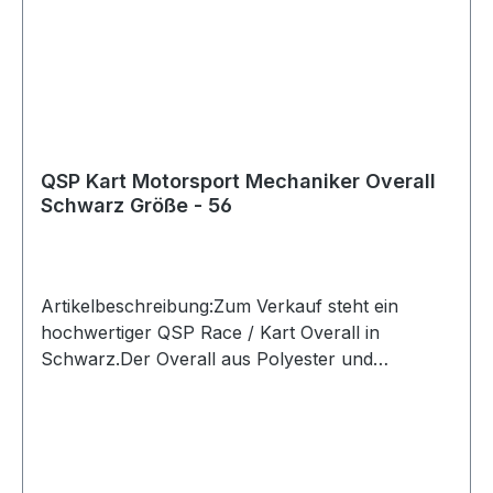
QSP Kart Motorsport Mechaniker Overall
Schwarz Größe - 56
Artikelbeschreibung:Zum Verkauf steht ein
hochwertiger QSP Race / Kart Overall in
Schwarz.Der Overall aus Polyester und
Baumwolle bietet eine gute Passform sowie eine
sportliche Optik durch die sichtbaren Ziernähte.
Die elastischen Ärmel sorgen für zusätzlichen
Komfort und hohe Bewegungsfreiheit beim
Lenken.Produktdetails:Hersteller: QSP