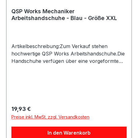
QSP Works Mechaniker
Arbeitshandschuhe - Blau - Größe XXL
Artikelbeschreibung:Zum Verkauf stehen
hochwertige QSP Works Arbeitshandschuhe.Die
Handschuhe verfügen über eine vorgeformte
Passform und Kunstleder an den Handflächen
für sicheren Halt. Der Klettverschluss ermöglicht
ein schnelles An- und Ausziehen und schützt
zugleich vor eindringendem
Schmutz.Produktdetails:Hersteller: QSP
ProductsProduktart: Arbeitshandschuhe /
Regulärer Preis:
19,93 €
MechanikerhandschuheMaterial:
Preise inkl. MwSt. zzgl. Versandkosten
KunstlederAusstattung: Vorgeformte Hand,
KlettverschlussAnwendung: Arbeiten in
In den Warenkorb
Werkstatt, Haus, Garten und BerufGeeignet für: