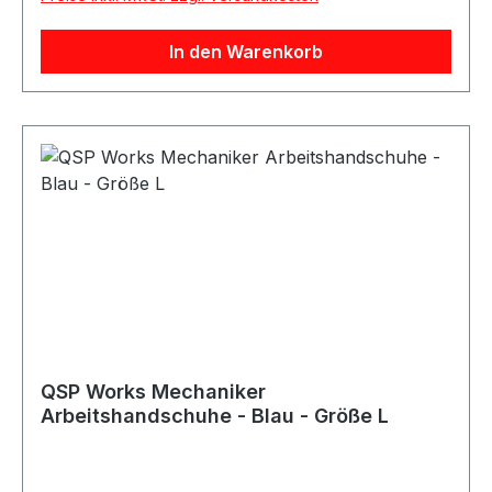
/ BaumwolleAusstattung: Sportliche Ziernähte,
elastische ÄrmelAnwendung:
In den Warenkorb
FahrerausrüstungGeeignet für: Karting,
Motorsport und WerkstattarbeitenLieferumfang:
1x QSP Race / Kart Overall
QSP Works Mechaniker
Arbeitshandschuhe - Blau - Größe L