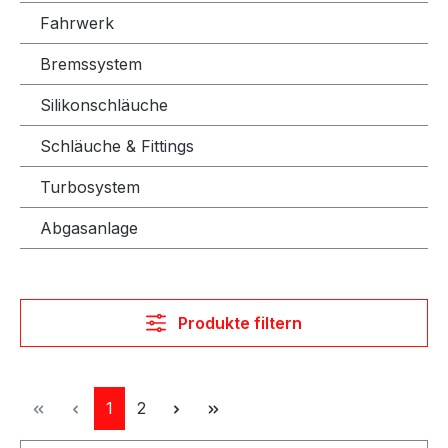
Fahrwerk
Bremssystem
Silikonschläuche
Schläuche & Fittings
Turbosystem
Abgasanlage
Produkte filtern
Seite
Seite
1
2