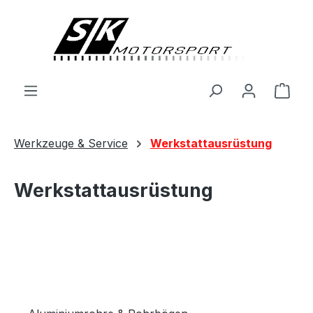
alt springen
Ware
Werkzeuge & Service
Werkstattausrüstung
Werkstattausrüstung