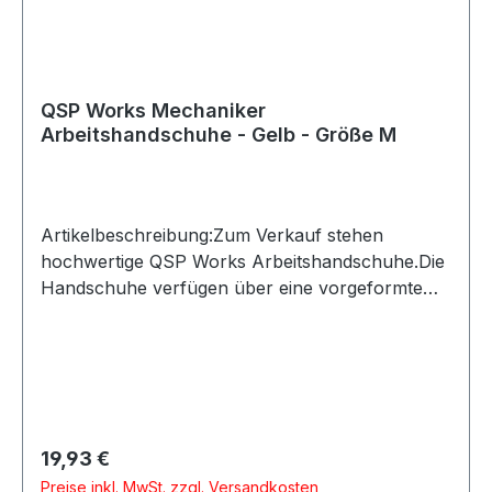
QSP Works Mechaniker
Arbeitshandschuhe - Gelb - Größe M
Artikelbeschreibung:Zum Verkauf stehen
hochwertige QSP Works Arbeitshandschuhe.Die
Handschuhe verfügen über eine vorgeformte
Passform und Kunstleder an den Handflächen
für sicheren Halt. Der Klettverschluss ermöglicht
ein schnelles An- und Ausziehen und schützt
zugleich vor eindringendem
Schmutz.Produktdetails:Hersteller: QSP
ProductsProduktart: Arbeitshandschuhe /
Regulärer Preis:
19,93 €
MechanikerhandschuheMaterial:
Preise inkl. MwSt. zzgl. Versandkosten