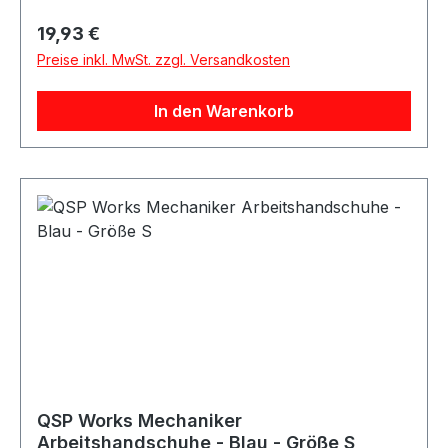
ProductsProduktart: Arbeitshandschuhe /
Regulärer Preis:
19,93 €
MechanikerhandschuheMaterial:
Preise inkl. MwSt. zzgl. Versandkosten
KunstlederAusstattung: Vorgeformte Hand,
KlettverschlussAnwendung: Arbeiten in
In den Warenkorb
Werkstatt, Haus, Garten und BerufGeeignet für:
Mechanikerarbeiten sowie allgemeine Arbeiten
mit erhöhtem SchmutzaufkommenLieferumfang:
QSP Works Arbeitshandschuhe
QSP Works Mechaniker
Arbeitshandschuhe - Blau - Größe S