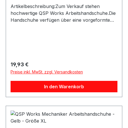
Artikelbeschreibung:Zum Verkauf stehen
hochwertige QSP Works Arbeitshandschuhe.Die
Handschuhe verfügen über eine vorgeformte
Passform und Kunstleder an den Handflächen
für sicheren Halt. Der Klettverschluss ermöglicht
ein schnelles An- und Ausziehen und schützt
zugleich vor eindringendem
Schmutz.Produktdetails:Hersteller: QSP
ProductsProduktart: Arbeitshandschuhe /
Regulärer Preis:
19,93 €
MechanikerhandschuheMaterial:
Preise inkl. MwSt. zzgl. Versandkosten
KunstlederAusstattung: Vorgeformte Hand,
KlettverschlussAnwendung: Arbeiten in
In den Warenkorb
Werkstatt, Haus, Garten und BerufGeeignet für:
Mechanikerarbeiten sowie allgemeine Arbeiten
mit erhöhtem SchmutzaufkommenLieferumfang:
QSP Works Arbeitshandschuhe