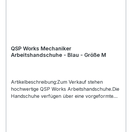
QSP Works Mechaniker
Arbeitshandschuhe - Blau - Größe M
Artikelbeschreibung:Zum Verkauf stehen
hochwertige QSP Works Arbeitshandschuhe.Die
Handschuhe verfügen über eine vorgeformte
Passform und Kunstleder an den Handflächen
für sicheren Halt. Der Klettverschluss ermöglicht
ein schnelles An- und Ausziehen und schützt
zugleich vor eindringendem
Schmutz.Produktdetails:Hersteller: QSP