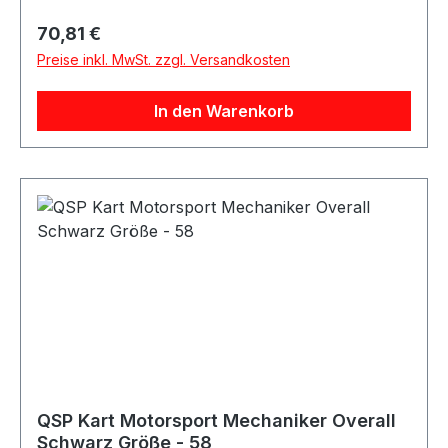
ProductsProduktart: Race Overall / Kart Overall
Regulärer Preis:
70,81 €
/ FahreranzugFarbe: SchwarzMaterial: Polyester
Preise inkl. MwSt. zzgl. Versandkosten
/ BaumwolleAusstattung: Sportliche Ziernähte,
elastische ÄrmelAnwendung:
In den Warenkorb
FahrerausrüstungGeeignet für: Karting,
Motorsport und WerkstattarbeitenLieferumfang:
1x QSP Race / Kart Overall
QSP Kart Motorsport Mechaniker Overall
Schwarz Größe - 58