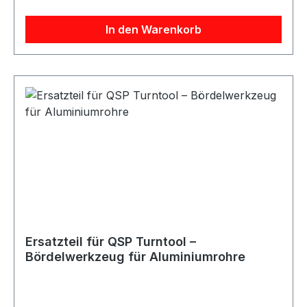
Motorsport, Tuning oder in der Werkstatt.
Wichtiger Hinweis: Mindest-Rohrdurchmesser: 16
In den Warenkorb
mm Produktdetails: Hersteller: QSP Ausführung:
Bördel-/Wulstwerkzeug (Turntool) Anwendung:
Kanten umlegen / Wulst formen an Rohren
Montage: zur Fixierung im Schraubstock
geeignet Mindestdurchmesser Rohr: 16 mm
Lieferumfang: 1× QSP Turntool Bördelwerkzeug
Ersatzteil für QSP Turntool –
Bördelwerkzeug für Aluminiumrohre