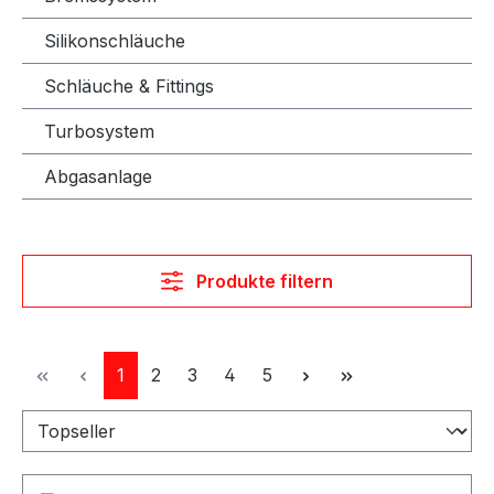
Silikonschläuche
Schläuche & Fittings
Turbosystem
Abgasanlage
Produkte filtern
Seite
Seite
Seite
Seite
Seite
1
2
3
4
5