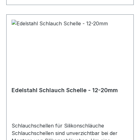
Es stehen verschiedene Ausführungen und
Größen zur Verfügung, sodass für jedes Projekt
und jede optische Anforderung die passende
Schlauchschelle gewählt werden kann. Bei der
Auswahl der richtigen Größe ist besondere
Sorgfalt erforderlich. Neben dem
Schlauchdurchmesser sollte auch die
Wandstärke des Schlauchs berücksichtigt
werden. Für die korrekte Größe der
Schlauchschelle ist der Außendurchmesser des
Schlauchs maßgeblich, der sich aus
Innendurchmesser und Wandstärke ergibt. Diese
Edelstahl Schlauch Schelle - 12-20mm
Schlauchschellen eignen sich ideal für den
Einsatz mit Silikonschläuchen in technischen,
automobilen und industriellen Anwendungen.
Schlauchschellen für Silikonschläuche
Schlauchschellen sind unverzichtbar bei der