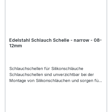
Edelstahl Schlauch Schelle - narrow - 08-
12mm
Schlauchschellen für Silikonschläuche
Schlauchschellen sind unverzichtbar bei der
Montage von Silikonschläuchen und sorgen für
eine sichere und zuverlässige Befestigung. Für
eine optimale Verbindung sollte stets die
passende Schlauchschelle verwendet werden.
Diese Schlauchschellen sind nicht perforiert,
wodurch das Risiko von Beschädigungen oder