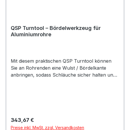
1x QSP LifeHammer inklusive HalteclipHinweis:
Der Sicherheitshammer ist ausschließlich zur
Rettung aus Notfallsituationen vorgesehen.
QSP Turntool – Bördelwerkzeug für
Aluminiumrohre
Mit diesem praktischen QSP Turntool können
Sie an Rohrenden eine Wulst / Bördelkante
anbringen, sodass Schläuche sicher halten und
nicht mehr abrutschen. Ideal für den Einsatz bei
Aluminiumrohren in Luft-, Kühlwasser- oder
Ladeluftsystemen. Das Werkzeug lässt sich
einfach und sicher in einem Schraubstock
fixieren und ermöglicht eine saubere,
gleichmäßige Kantenformung – perfekt für den
Regulärer Preis:
343,67 €
professionellen Einsatz im Kfz-Bereich,
Preise inkl. MwSt. zzgl. Versandkosten