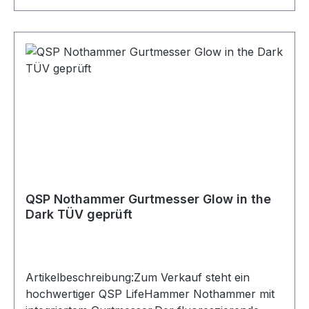
verschiedene Ausführungen und Größen
erhältlich, sodass für jedes Projekt und jede
optische Anforderung die passende
Schlauchschelle zur Verfügung steht. Bei der
Auswahl der richtigen Größe ist besondere
Sorgfalt geboten. Dabei sollte neben dem
Schlauchdurchmesser auch die Wandstärke des
Schlauchs berücksichtigt werden. Für die
korrekte Größe der Schlauchschelle ist der
Außendurchmesser des Schlauchs maßgeblich,
bestehend aus Innendurchmesser plus
Wandstärke. Diese Schlauchschellen eignen sich
QSP Nothammer Gurtmesser Glow in the
ideal für den Einsatz mit Silikonschläuchen in
Dark TÜV geprüft
technischen, automobilen und industriellen
Anwendungen.
Artikelbeschreibung:Zum Verkauf steht ein
hochwertiger QSP LifeHammer Nothammer mit