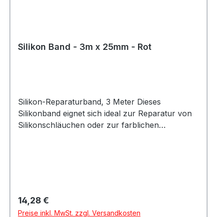
Silikon Band - 3m x 25mm - Rot
Silikon-Reparaturband, 3 Meter Dieses
Silikonband eignet sich ideal zur Reparatur von
Silikonschläuchen oder zur farblichen
Gestaltung bestehender Silikonleitungen. Das
Band lässt sich einfach anbringen und
vulkanisiert innerhalb von 24 Stunden bei
Raumtemperatur zu einer festen, dauerhaften
Verbindung. Nach der Aushärtung entsteht eine
widerstandsfähige und flexible Oberfläche. Das
Regulärer Preis:
14,28 €
Silikon-Reparaturband ist vielseitig einsetzbar
Preise inkl. MwSt. zzgl. Versandkosten