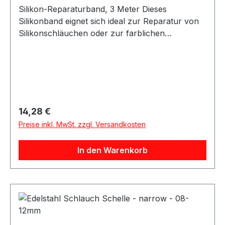
Silikon-Reparaturband, 3 Meter Dieses
Silikonband eignet sich ideal zur Reparatur von
Silikonschläuchen oder zur farblichen
Gestaltung bestehender Silikonleitungen. Das
Band lässt sich einfach anbringen und
vulkanisiert innerhalb von 24 Stunden bei
Raumtemperatur zu einer festen, dauerhaften
Verbindung. Nach der Aushärtung entsteht eine
widerstandsfähige und flexible Oberfläche. Das
Regulärer Preis:
14,28 €
Silikon-Reparaturband ist vielseitig einsetzbar
Preise inkl. MwSt. zzgl. Versandkosten
und eignet sich für Reparatur-, Schutz- und
Anpassungsarbeiten an Silikonschläuchen.
In den Warenkorb