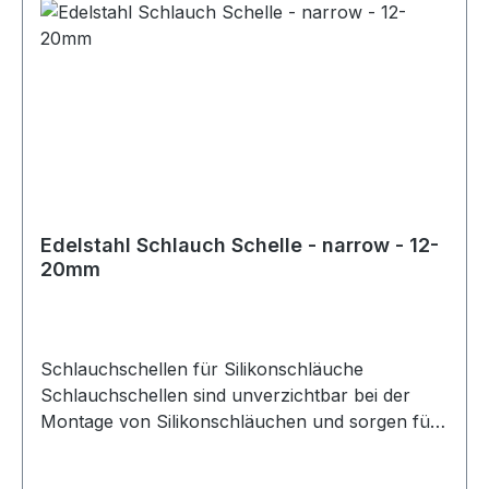
Schlauchschelle gewählt werden kann. Bei der
Auswahl der richtigen Größe ist besondere
Sorgfalt erforderlich. Neben dem
Schlauchdurchmesser sollte auch die
Wandstärke des Schlauchs berücksichtigt
werden. Für die korrekte Größe der
Schlauchschelle ist der Außendurchmesser des
Schlauchs maßgeblich, der sich aus
Innendurchmesser und Wandstärke ergibt. Diese
Edelstahl Schlauch Schelle - narrow - 12-
Schlauchschellen eignen sich ideal für den
20mm
Einsatz mit Silikonschläuchen in technischen,
automobilen und industriellen Anwendungen.
Schlauchschellen für Silikonschläuche
Schlauchschellen sind unverzichtbar bei der
Montage von Silikonschläuchen und sorgen für
eine sichere und zuverlässige Befestigung. Für
eine optimale Verbindung sollte stets die