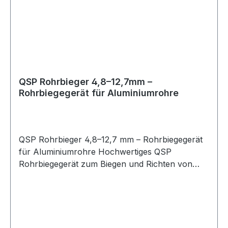
QSP Rohrbieger 4,8–12,7mm –
Rohrbiegegerät für Aluminiumrohre
QSP Rohrbieger 4,8–12,7 mm – Rohrbiegegerät
für Aluminiumrohre Hochwertiges QSP
Rohrbiegegerät zum Biegen und Richten von
Aluminiumrohren. Das Werkzeug ist geeignet für
Rohrdurchmesser von 4,8 mm bis 12,7 mm und
ermöglicht saubere, gleichmäßige Biegungen,
ohne das Rohr zu beschädigen oder zu knicken.
Ideal für den Einsatz im Kfz-Bereich,