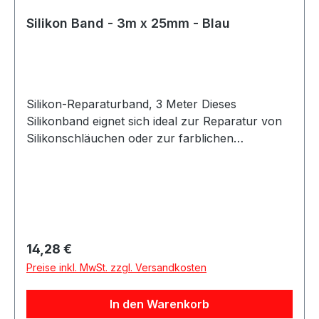
Silikon Band - 3m x 25mm - Blau
Silikon-Reparaturband, 3 Meter Dieses
Silikonband eignet sich ideal zur Reparatur von
Silikonschläuchen oder zur farblichen
Gestaltung bestehender Silikonleitungen. Das
Band lässt sich einfach anbringen und
vulkanisiert innerhalb von 24 Stunden bei
Raumtemperatur zu einer festen, dauerhaften
Verbindung. Nach der Aushärtung entsteht eine
widerstandsfähige und flexible Oberfläche. Das
Regulärer Preis:
14,28 €
Silikon-Reparaturband ist vielseitig einsetzbar
Preise inkl. MwSt. zzgl. Versandkosten
und eignet sich für Reparatur-, Schutz- und
Anpassungsarbeiten an Silikonschläuchen.
In den Warenkorb