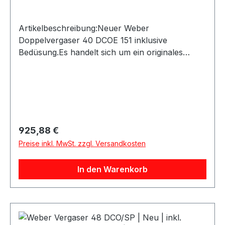
Artikelbeschreibung:Neuer Weber
Doppelvergaser 40 DCOE 151 inklusive
Bedüsung.Es handelt sich um ein originales
Weber Produkt, gefertigt mit den originalen
Formen in der europäischen Weber Produktion.
Der Vergaser wird komplett mit Düsen geliefert
und eignet sich ideal für Motorsport, Oldtimer,
Youngtimer und leistungsorientierte Vergaser-
Umbauten.Produktdetails:Marke: WeberModell:
Regulärer Preis:
925,88 €
40 DCOE 151Zustand: NeuAusführung:
Preise inkl. MwSt. zzgl. Versandkosten
DoppelvergaserInklusive: Bedüsung /
DüsenHerstellercode: 19550174Original Weber
In den Warenkorb
ProduktLieferumfang: 1 Vergaser inkl. Bedüsung