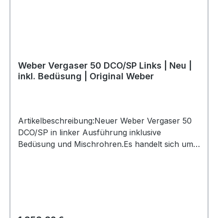
Weber Vergaser 50 DCO/SP Links | Neu |
inkl. Bedüsung | Original Weber
Artikelbeschreibung:Neuer Weber Vergaser 50
DCO/SP in linker Ausführung inklusive
Bedüsung und Mischrohren.Es handelt sich um
ein originales Weber Produkt, gefertigt mit den
originalen Formen in der europäischen Weber
Produktion. Der Vergaser wird komplett mit
Düsen und Mischrohren geliefert und eignet sich
ideal für Oldtimer, Youngtimer, Motorsport und
leistungsorientierte Vergaser-