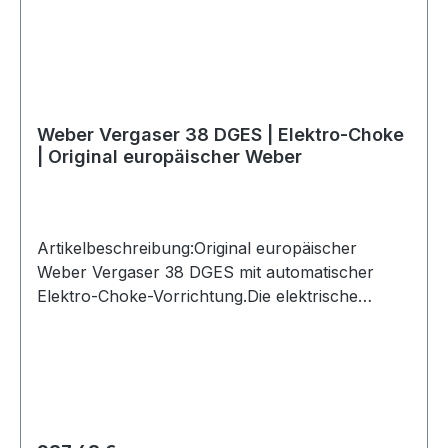
Weber Vergaser 38 DGES | Elektro-Choke
| Original europäischer Weber
Artikelbeschreibung:Original europäischer
Weber Vergaser 38 DGES mit automatischer
Elektro-Choke-Vorrichtung.Die elektrische
Kaltstartanreicherung unterstützt das
Startverhalten bei niedrigen Temperaturen.
Geliefert wird ausschließlich der Vergaser ohne
zusätzliche Dichtungen oder
Anschlüsse.Produktdetails:Marke: WeberModell:
38 DGESAusführung: Doppelvergaser mit