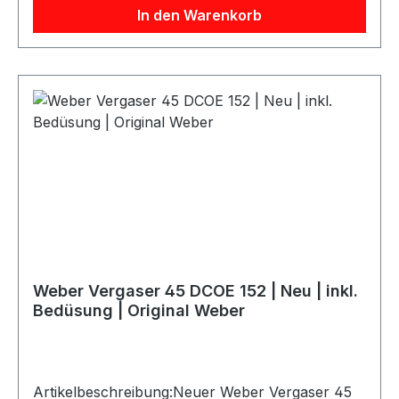
In den Warenkorb
48 IDF 7/SZustand: NeuAusführung: Vergaser
mit KaltstartvorrichtungInklusive: Bedüsung /
Düsen und MischrohreArtikelnummer: Weber
19030.021Herstellercode: 19030021Original
Weber ProduktLieferumfang: 1 Vergaser inkl.
Bedüsung und Mischrohren
Weber Vergaser 45 DCOE 152 | Neu | inkl.
Bedüsung | Original Weber
Artikelbeschreibung:Neuer Weber Vergaser 45