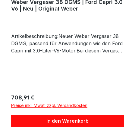
Weber Vergaser 38 DGMS | Ford Capri 3.0
serienmäßige Motoren mit serienmäßigem
V6 | Neu | Original Weber
Luftfilter, Abgasanlage und übrigen
Komponenten. Für den Ford 2.0 OHC ist eine
abweichende Bedüsung erforderlich, die separat
erhältlich ist. Vor dem Kauf bitte Anschlüsse,
Artikelbeschreibung:Neuer Weber Vergaser 38
Lochabstände, Ansaugbrücke und die
DGMS, passend für Anwendungen wie den Ford
erforderliche Abstimmung prüfen.
Capri mit 3,0-Liter-V6-Motor.Bei diesem Vergaser
öffnen beide Drosselklappen gleichzeitig. Es
handelt sich um ein originales Weber Produkt,
gefertigt mit den originalen Formen in der
europäischen Weber
Produktion.Produktdetails:Marke: WeberModell:
38 DGMSZustand: NeuAusführung:
Regulärer Preis:
708,91 €
Doppelvergaser mit gleichzeitig öffnenden
Preise inkl. MwSt. zzgl. Versandkosten
DrosselklappenAnwendung: z. B. Ford Capri 3.0
V6Lochabstand Befestigung: 46,1 x 92,5
In den Warenkorb
mmBefestigungsbohrungen: Ø 8,2
mmHerstellercode: DGMSOriginal Weber