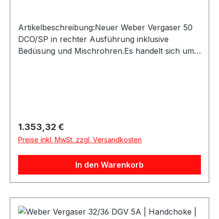
Artikelbeschreibung:Neuer Weber Vergaser 50
DCO/SP in rechter Ausführung inklusive
Bedüsung und Mischrohren.Es handelt sich um
ein originales Weber Produkt, gefertigt mit den
originalen Formen in der europäischen Weber
Produktion. Der Vergaser wird komplett mit
Düsen und Mischrohren geliefert und eignet sich
ideal für Oldtimer, Youngtimer, Motorsport und
leistungsorientierte Vergaser-
Regulärer Preis:
1.353,32 €
Umbauten.Produktdetails:Marke: WeberModell:
Preise inkl. MwSt. zzgl. Versandkosten
50 DCO/SPAusführung: RechtsZustand:
NeuInklusive: Bedüsung / Düsen und
In den Warenkorb
MischrohreArtikelnummer: Weber
19650.002Herstellercode: 19650002Original
Weber ProduktLieferumfang: 1 Vergaser inkl.
Bedüsung und Mischrohren