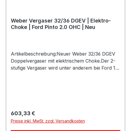
serienmäßigem Luftfilter, Abgasanlage und
weiteren Komponenten. Vor dem Kauf bitte
Ansaugbrücke, Lochabstände, Anschlüsse,
Weber Vergaser 32/36 DGEV | Elektro-
Gestänge und die erforderliche Abstimmung
Choke | Ford Pinto 2.0 OHC | Neu
prüfen.
Artikelbeschreibung:Neuer Weber 32/36 DGEV
Doppelvergaser mit elektrischem Choke.Der 2-
stufige Vergaser wird unter anderem bei Ford 1.6
OHC- und 2.0 OHC-Motoren eingesetzt. Geliefert
wird diese Ausführung mit einer Grundbedüsung
für den Ford Pinto 2.0L OHC.Es handelt sich um
ein originales Weber Produkt, gefertigt mit den
originalen Formen in der europäischen Weber
Produktion.Produktdetails:Marke: WeberModell:
Regulärer Preis:
603,33 €
32/36 DGEVZustand: NeuAusführung: 2-stufiger
Preise inkl. MwSt. zzgl. Versandkosten
Doppelvergaser mit Elektro-ChokeGeeignet für:
u. a. Ford 1.6 OHC und 2.0 OHCGrundbedüsung: