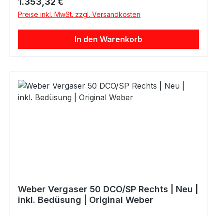
Regulärer Preis:
1.353,32 €
Umbauten.Produktdetails:Marke: WeberModell:
Preise inkl. MwSt. zzgl. Versandkosten
50 DCO/SPAusführung: LinksZustand:
NeuInklusive: Bedüsung / Düsen und
In den Warenkorb
MischrohreArtikelnummer: Weber
19650.001Herstellercode: 19650001Original
Weber ProduktLieferumfang: 1 Vergaser inkl.
Bedüsung und Mischrohren
Weber Vergaser 50 DCO/SP Rechts | Neu |
inkl. Bedüsung | Original Weber