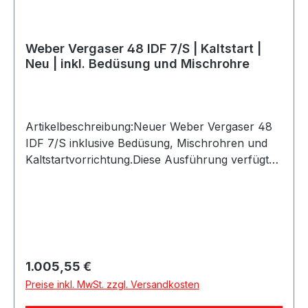
Weber Vergaser 48 IDF 7/S | Kaltstart |
Neu | inkl. Bedüsung und Mischrohre
Artikelbeschreibung:Neuer Weber Vergaser 48
IDF 7/S inklusive Bedüsung, Mischrohren und
Kaltstartvorrichtung.Diese Ausführung verfügt
über eine Kaltstartoption und unterstützt ein
verbessertes Startverhalten bei niedrigen
Temperaturen. Der Vergaser eignet sich ideal für
Oldtimer, Youngtimer, Motorsport und
leistungsorientierte Vergaser-Umbauten.Es
handelt sich um ein originales Weber Produkt,
Regulärer Preis:
1.005,55 €
gefertigt mit den originalen Formen in der
Preise inkl. MwSt. zzgl. Versandkosten
europäischen Weber
Produktion.Produktdetails:Marke: WeberModell: