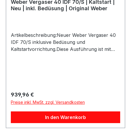
Weber Vergaser 40 IDF 70/S | Kaltstart |
Neu | inkl. Bedüsung | Original Weber
Artikelbeschreibung:Neuer Weber Vergaser 40
IDF 70/S inklusive Bedüsung und
Kaltstartvorrichtung.Diese Ausführung ist mit
einer Kaltstartoption ausgestattet und eignet sich
besonders für Vergaser-Umbauten, bei denen
ein verbessertes Startverhalten bei niedrigen
Temperaturen gewünscht ist.Es handelt sich um
ein originales Weber Produkt, gefertigt mit den
originalen Formen in der europäischen Weber
Regulärer Preis:
939,96 €
Produktion. Der Vergaser wird komplett mit
Preise inkl. MwSt. zzgl. Versandkosten
Düsen geliefert und eignet sich ideal für Oldtimer,
Youngtimer, Motorsport und leistungsorientierte
In den Warenkorb
Fahrzeugumbauten.Produktdetails:Marke:
WeberModell: 40 IDF 70/SZustand: