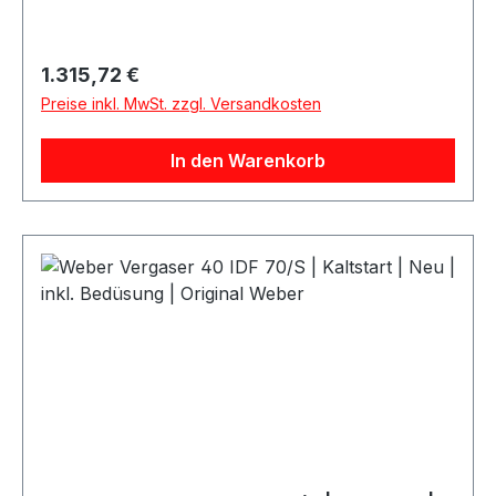
geliefert und eignet sich ideal für Motorsport,
Oldtimer, Youngtimer sowie leistungsorientierte
Vergaser-Umbauten.Produktdetails:Marke:
Regulärer Preis:
1.315,72 €
WeberModell: 48 DCO/SPZustand:
Preise inkl. MwSt. zzgl. Versandkosten
NeuAusführung: VergaserInklusive: Bedüsung /
Düsen und MischrohreArtikelnummer: Weber
In den Warenkorb
19630.007Herstellercode: 19630007Original
Weber ProduktLieferumfang: 1 Vergaser inkl.
Bedüsung und Mischrohren