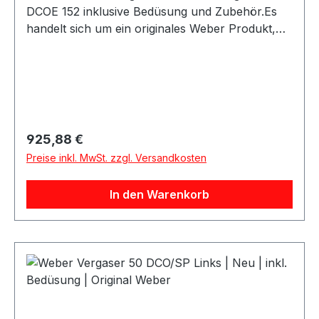
DCOE 152 inklusive Bedüsung und Zubehör.Es
handelt sich um ein originales Weber Produkt,
gefertigt mit den originalen Formen in der
europäischen Weber Produktion. Der Vergaser
wird komplett mit Düsen geliefert und eignet sich
ideal für Oldtimer, Youngtimer, Motorsport und
leistungsorientierte Vergaser-
Umbauten.Produktdetails:Marke: WeberModell:
Regulärer Preis:
925,88 €
45 DCOE 152Zustand: NeuAusführung:
Preise inkl. MwSt. zzgl. Versandkosten
VergaserInklusive: Bedüsung / Düsen und
ZubehörHerstellercode: 19600060Original Weber
In den Warenkorb
ProduktLieferumfang: 1 Vergaser inkl. Bedüsung