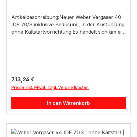
Artikelbeschreibung:Neuer Weber Vergaser 40
IDF 70/S inklusive Bedüsung, in der Ausführung
ohne Kaltstartvorrichtung.Es handelt sich um ein
originales Weber Produkt, gefertigt mit den
originalen Formen in der europäischen Weber
Produktion. Der Vergaser wird komplett mit
Düsen geliefert und eignet sich ideal für Oldtimer,
Youngtimer, Motorsport und leistungsorientierte
Vergaser-Umbauten.Produktdetails:Marke:
Regulärer Preis:
713,24 €
WeberModell: 40 IDF 70/SZustand:
Preise inkl. MwSt. zzgl. Versandkosten
NeuAusführung: ohne
KaltstartvorrichtungInklusive: Bedüsung /
In den Warenkorb
DüsenHerstellercode: 18950.138nocoldOriginal
Weber ProduktLieferumfang: 1 Vergaser inkl.
Bedüsung