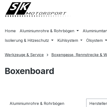
springen
Zur Hauptnavigation springen
Home
Aluminiumrohre & Rohrbögen
Aluminiumta
Isolierung & Hitzeschutz
Kühlsystem
Ölsystem
Werkzeuge & Service
Boxengasse, Rennstrecke & We
Boxenboard
Aluminiumrohre & Rohrbögen
Herstelle