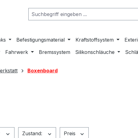
nks
Befestigungsmaterial
Kraftstoffsystem
Exter
Fahrwerk
Bremssystem
Silikonschläuche
Schlä
rkstatt
Boxenboard
r
Zustand:
Preis