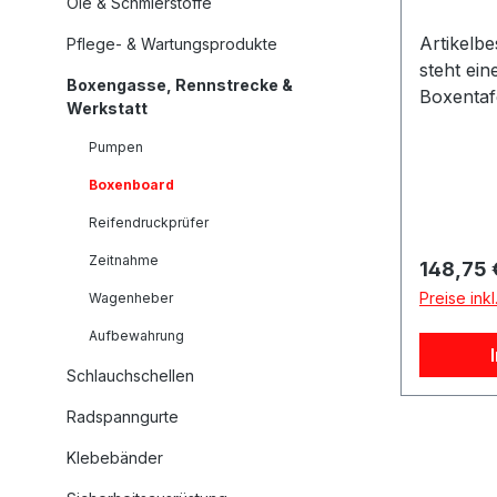
Öle & Schmierstoffe
Artikelb
Pflege- & Wartungsprodukte
steht ei
Boxengasse, Rennstrecke &
Boxentafe
Werkstatt
Tafel mi
Pumpen
sich zur 
von Zahl
Boxenboard
Symbole
Reifendruckprüfer
Motorspor
er: OMPP
Zeitnahme
Reguläre
148,75 
Pit Board
Preise ink
Wagenheber
reihigMa
Karten: 2
Aufbewahrung
Aluminiu
Schlauchschellen
kgAnwen
Zahlen, 
Radspanngurte
Symbole
Klebebänder
Motorspo
Tripla Bo