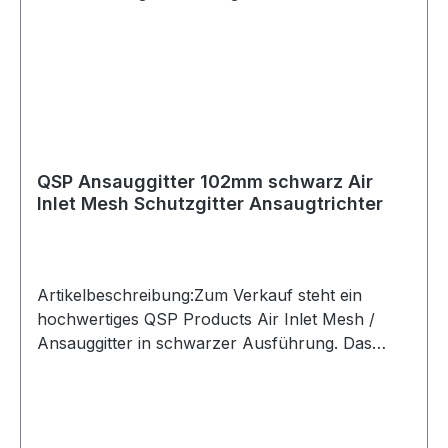
QSP Ansauggitter 102mm schwarz Air
Inlet Mesh Schutzgitter Ansaugtrichter
Artikelbeschreibung:Zum Verkauf steht ein
hochwertiges QSP Products Air Inlet Mesh /
Ansauggitter in schwarzer Ausführung. Das
Gitter ist für passende Aluminium-Ansaugtrichter
bzw. Air-Inlets vorgesehen und hilft dabei,
groben Schmutz, kleine Steine oder
Fremdkörper vom Ansaugbereich