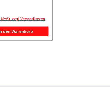
r Preis:
l. MwSt. zzgl. Versandkosten
In den Warenkorb