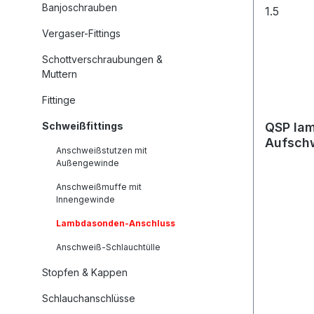
Banjoschrauben
Projektf
QSP Lam
Vergaser-Fittings
aus Edel
Schottverschraubungen &
M18x1.5 
Muttern
Einschwe
Einschwe
Fittinge
oder Roh
Schweißfittings
QSP la
zur Aufn
Aufsch
Lambdaso
Anschweißstutzen mit
M18 x 1
Außengewinde
Edelstahl
Mutter r
Anschweißmuffe mit
Innengewinde
eignet si
Tuning- 
Lambdasonden-Anschluss
Lieferum
Anschweiß-Schlauchtülle
Einschwe
M18x1.5
Stopfen & Kappen
Schlauchanschlüsse