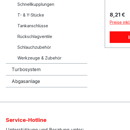
Schnellkupplungen
Reguläre
8,21 €
T- & Y-Stücke
Preise ink
Tankanschlüsse
Rückschlagventile
Schlauchzubehör
Werkzeuge & Zubehör
Turbosystem
Abgasanlage
Service-Hotline
Unterstützung und Beratung unter: