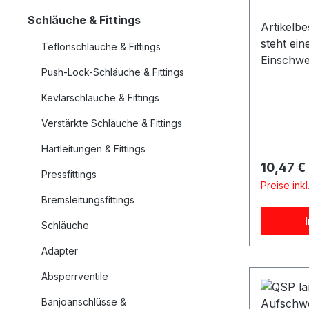
Schläuche & Fittings
Artikelb
steht ei
Teflonschläuche & Fittings
Einschwe
Push-Lock-Schläuche & Fittings
M18x1.5 
Herstell
Kevlarschläuche & Fittings
Einschwe
Verstärkte Schläuche & Fittings
Nut Mater
Ausführu
Hartleitungen & Fittings
Innengew
Reguläre
10,47 €
Pressfittings
Gewindea
Preise ink
gerade A
Bremsleitungsfittings
Swivel ne
Artikel
Schläuche
Verpacku
Adapter
Geeignet
Abgasanl
Absperrventile
Einschwe
Banjoanschlüsse &
Fahrzeu