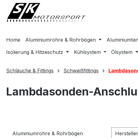
springen
Zur Hauptnavigation springen
Home
Aluminiumrohre & Rohrbögen
Aluminiumta
Isolierung & Hitzeschutz
Kühlsystem
Ölsystem
Schläuche & Fittings
Schweißfittings
Lambdasond
Lambdasonden-Anschlu
Aluminiumrohre & Rohrbögen
Herstelle