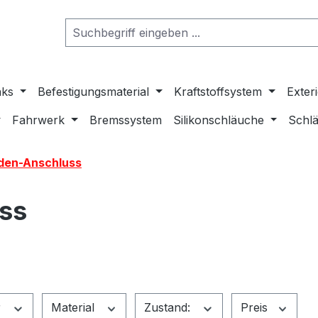
nks
Befestigungsmaterial
Kraftstoffsystem
Exter
Fahrwerk
Bremssystem
Silikonschläuche
Schlä
en-Anschluss
ss
r
Material
Zustand:
Preis