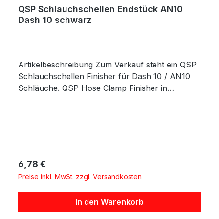
QSP Schlauchschellen Endstück AN10
Dash 10 schwarz
Artikelbeschreibung Zum Verkauf steht ein QSP
Schlauchschellen Finisher für Dash 10 / AN10
Schläuche. QSP Hose Clamp Finisher in
hochwertiger Ausführung. Der Finisher besitzt
einen Lochdurchmesser von 21.0mm und eignet
sich zur sauberen Befestigung und optischen
Veredelung von Dash 10 / AN10 Schläuchen.
Der Schlauchschellen Finisher ist passend für
edelstahl ummantelte und nylonummantelte
Regulärer Preis:
6,78 €
AN10 Schläuche und eignet sich für
Preise inkl. MwSt. zzgl. Versandkosten
Motorsport-, Tuning- und Umbauprojekte.
Produktdetails Hersteller QSP Products Artikel
In den Warenkorb
Schlauchschellen Finisher Größe Dash 10 /
AN10 Lochdurchmesser 21.0mm Geeignet für