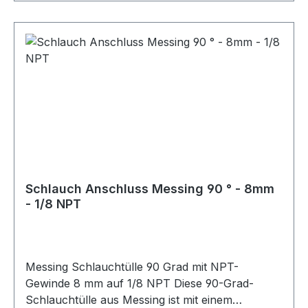
Schlauch Edelstahlmantel Geeignet für Schlauch
Nylonmantel Verpackungseinheit 1 Stück
Geeignet für Dash 10 / AN10 Schläuche AN10
Schläuche Edelstahl ummantelte Schläuche
Nylonummantelte Schläuche
Schlauchbefestigungen Schlauchschellen
Motorsport Fahrzeugtuning Rennsport Umbau-
und Projektfahrzeuge
Schlauch Anschluss Messing 90 ° - 8mm
- 1/8 NPT
Messing Schlauchtülle 90 Grad mit NPT-
Gewinde 8 mm auf 1/8 NPT Diese 90-Grad-
Schlauchtülle aus Messing ist mit einem