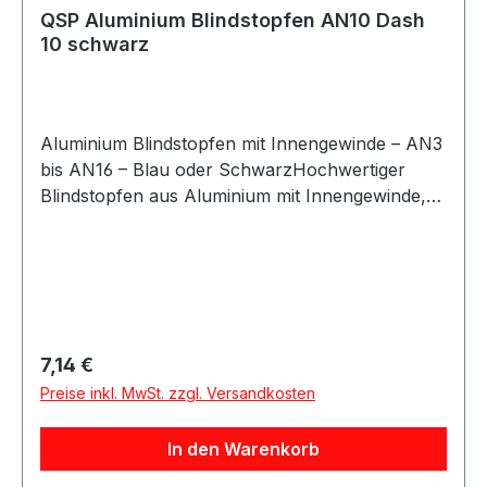
QSP Aluminium Blindstopfen AN10 Dash
10 schwarz
Aluminium Blindstopfen mit Innengewinde – AN3
bis AN16 – Blau oder SchwarzHochwertiger
Blindstopfen aus Aluminium mit Innengewinde,
ideal zum sicheren Verschließen von offenen
AN-Anschlüssen in Kraftstoff-, Öl- oder
Hydrauliksystemen. Der Stopfen sorgt für eine
zuverlässige Abdichtung und schützt Anschlüsse
vor Schmutz und Beschädigung.Durch die
präzise Verarbeitung und das leichte, robuste
Regulärer Preis:
7,14 €
Aluminium eignet sich der Blindstopfen perfekt
Preise inkl. MwSt. zzgl. Versandkosten
für Anwendungen im Motorsport, Fahrzeugbau
und in industriellen
In den Warenkorb
Bereichen.Produkteigenschaften:Blindstopfen
aus hochwertigem AluminiumInnengewinde