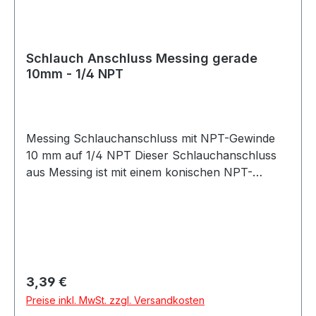
Schlauch Anschluss Messing gerade
10mm - 1/4 NPT
Messing Schlauchanschluss mit NPT-Gewinde
10 mm auf 1/4 NPT Dieser Schlauchanschluss
aus Messing ist mit einem konischen NPT-
Gewinde ausgestattet und eignet sich ideal für
den sicheren Anschluss von Schläuchen in
technischen und industriellen Anwendungen.
Der Anschluss besteht aus einem
Schlauchanschluss mit 10 mm Durchmesser
sowie einem 1/4 Zoll NPT-Außengewinde. Das
Regulärer Preis:
3,39 €
hochwertige Messingmaterial bietet hohe
Preise inkl. MwSt. zzgl. Versandkosten
Stabilität, gute Korrosionsbeständigkeit und eine