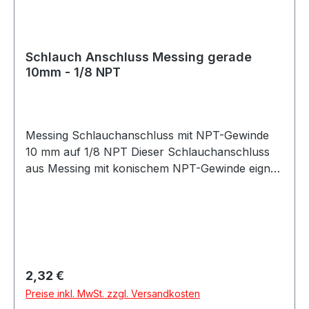
Schlauch Anschluss Messing gerade
10mm - 1/8 NPT
Messing Schlauchanschluss mit NPT-Gewinde
10 mm auf 1/8 NPT Dieser Schlauchanschluss
aus Messing mit konischem NPT-Gewinde eignet
sich ideal für den sicheren Anschluss von
Schläuchen in technischen und industriellen
Anwendungen. Der Anschluss besteht aus
einem Schlauchanschluss mit 10 mm
Durchmesser sowie einem 1/8 Zoll NPT-
Außengewinde. Das hochwertige
Regulärer Preis:
2,32 €
Messingmaterial bietet hohe Stabilität, gute
Preise inkl. MwSt. zzgl. Versandkosten
Korrosionsbeständigkeit und eine lange