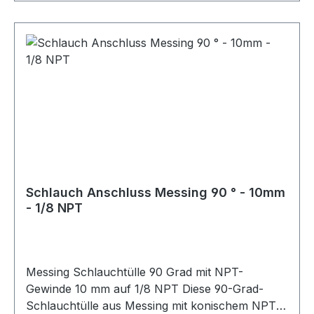
(Female)Leicht, stabil und
korrosionsbeständigSaubere und sichere
Abdichtung von AnschlüssenPräzise
Verarbeitung für zuverlässige
MontageVerfügbare Größen:AN3 bis
AN16Farben:BlauSchwarzEinsatzbereiche:Indust
rieMotorsport & RennsportFahrzeugtuningRallye
& OffroadPKW / LKWMotorradLandwirtschaft &
GartenbauDiesel- und BenzinmotorenTurbo-
Motoren
Schlauch Anschluss Messing 90 ° - 10mm
- 1/8 NPT
Messing Schlauchtülle 90 Grad mit NPT-
Gewinde 10 mm auf 1/8 NPT Diese 90-Grad-
Schlauchtülle aus Messing mit konischem NPT-