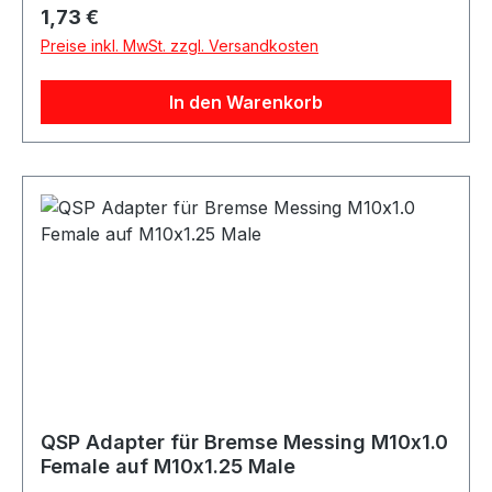
Reparatur, Umbau oder das Stilllegen nicht
Regulärer Preis:
1,73 €
benötigter Anschlüsse. Produktdetails Hersteller
Preise inkl. MwSt. zzgl. Versandkosten
QSP Products Artikel Blindstopfen Material Stahl
Ausführung Male Gewinde M10x1 Gewindetyp
In den Warenkorb
metrisch Länge 17mm Verpackungseinheit 1
Stück Geeignet für M10x1 Anschlüsse Metrische
Anschlüsse Blindanschlüsse
Verschlussanschlüsse Wartung Reparatur
Motorsport Fahrzeugtuning Rennsport Umbau-
und Projektfahrzeuge
QSP Adapter für Bremse Messing M10x1.0
Female auf M10x1.25 Male