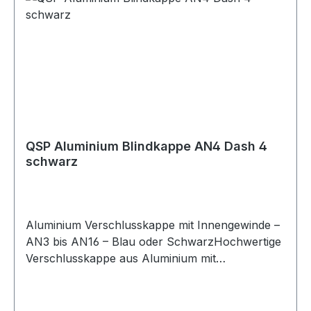
Artikelnummer QNR00131 Verpackungseinheit 1
Stück Geeignet für Bremse Bremssysteme
Bremsleitungen Verbindungsanschlüsse
Adapteranschlüsse Motorsport Fahrzeugtuning
Rennsport Umbau- und Projektfahrzeuge
QSP Aluminium Blindkappe AN4 Dash 4
schwarz
Aluminium Verschlusskappe mit Innengewinde –
AN3 bis AN16 – Blau oder SchwarzHochwertige
Verschlusskappe aus Aluminium mit
Innengewinde, ideal zum sicheren Verschließen
von AN-Anschlüssen in Öl-, Kraftstoff- oder
Hydrauliksystemen. Die Kappe schützt offene