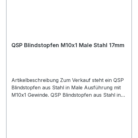
QSP Blindstopfen M10x1 Male Stahl 17mm
Artikelbeschreibung Zum Verkauf steht ein QSP
Blindstopfen aus Stahl in Male Ausführung mit
M10x1 Gewinde. QSP Blindstopfen aus Stahl in
hochwertiger Ausführung. Der Stopfen besitzt
ein M10x1 Male Gewinde und eignet sich zum
Verschließen von metrischen Anschlüssen. Mit
einer Länge von 17mm ist der Blindstopfen
kompakt aufgebaut und eignet sich für Wartung,