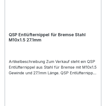
Kraftstoffleitungen Ölleitungen PTFE-Schläuche
Edelstahl ummantelte Schläuche Motorsport
Fahrzeugtuning Rennsport Umbau- und
Projektfahrzeuge
QSP Entlüfternippel für Bremse Stahl
M10x1.5 27.1mm
Artikelbeschreibung Zum Verkauf steht ein QSP
Entlüfternippel aus Stahl für Bremse mit M10x1.5
Gewinde und 27.1mm Länge. QSP Entlüfternippel
aus Stahl in silberner Ausführung. Der
Entlüfternippel besitzt ein M10x1.5 Gewinde und
eignet sich für Anwendungen im Bremssystem.
Durch die kompakte Bauform mit 27.1mm Länge
ist der Entlüfternippel passend für verschiedene