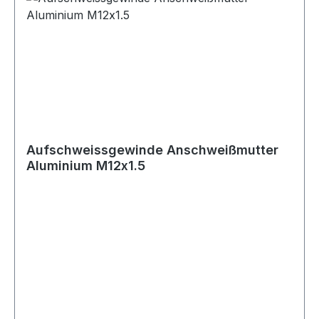
Stück Geeignet für Bremse Bremssysteme
Bremsleitungen Adapteranschlüsse
Verbindungsanschlüsse Motorsport
Fahrzeugtuning Rennsport Umbau- und
Projektfahrzeuge
Aufschweissgewinde Anschweißmutter
Aluminium M12x1.5