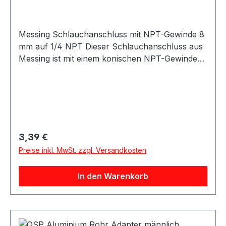
Messing Schlauchanschluss mit NPT-Gewinde 8
mm auf 1/4 NPT Dieser Schlauchanschluss aus
Messing ist mit einem konischen NPT-Gewinde
ausgestattet und eignet sich ideal für den
sicheren Anschluss von Schläuchen in
technischen und industriellen Anwendungen.
Der Anschluss besteht aus einem
Schlauchanschluss mit 8 mm Durchmesser
sowie einem 1/4 Zoll NPT-Außengewinde. Das
Regulärer Preis:
3,39 €
hochwertige Messingmaterial bietet eine hohe
Preise inkl. MwSt. zzgl. Versandkosten
Stabilität, gute Korrosionsbeständigkeit und eine
lange Lebensdauer auch bei anspruchsvollen
In den Warenkorb
Einsatzbedingungen. Der Schlauchanschluss ist
vielseitig einsetzbar, unter anderem im
Maschinenbau, in der Fahrzeugtechnik, in der
Pneumatik, Hydraulik sowie in allgemeinen