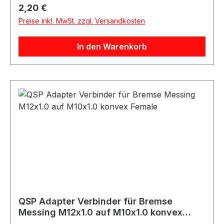
Motorsport-, Tuning- und Umbauprojekte.
Regulärer Preis:
2,20 €
Produktdetails Hersteller QSP Products Artikel
Preise inkl. MwSt. zzgl. Versandkosten
Entlüfternippel / Bleed Fitting Material Stahl
Farbe silber Gewinde M10x1.5 Länge 27.1mm
In den Warenkorb
Artikelnummer QNR00103N Verpackungseinheit
1 Stück Geeignet für Bremse Bremssysteme
Bremsleitungen Entlüftungsanschlüsse
Motorsport Fahrzeugtuning Rennsport Umbau-
und Projektfahrzeuge
QSP Adapter Verbinder für Bremse
Messing M12x1.0 auf M10x1.0 konvex
Female