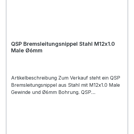
QSP Bremsleitungsnippel Stahl M12x1.0
Male Ø6mm
Artikelbeschreibung Zum Verkauf steht ein QSP
Bremsleitungsnippel aus Stahl mit M12x1.0 Male
Gewinde und Ø6mm Bohrung. QSP
Bremsleitungsnippel aus Stahl in Male-
Ausführung mit M12x1.0 Gewinde. Der
Anschluss besitzt eine Ø6mm Bohrung und
eignet sich für Anwendungen im Bremssystem.
Durch die Bauform mit 21mm Länge ist der