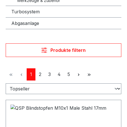
Werkzeuge & Zubehör
Turbosystem
Abgasanlage
Produkte filtern
Seite
Seite
Seite
Seite
Seite
1
2
3
4
5