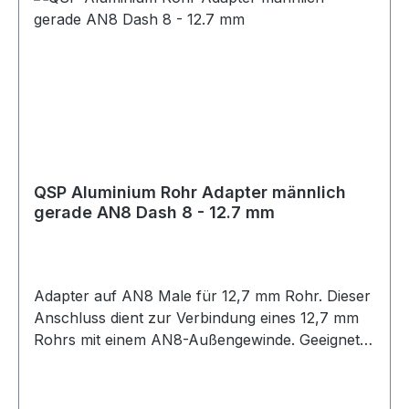
handwerklichen und industriellen Bereichen.
Technische Daten Material: Messing Bauform:
Gerade Ausführung Schlauchanschluss: 8 mm
Gewindeanschluss: 1/4 Zoll NPT konisch
Geeignet für Luft, Wasser, Öl und vergleichbare
Medien
QSP Aluminium Rohr Adapter männlich
gerade AN8 Dash 8 - 12.7 mm
Adapter auf AN8 Male für 12,7 mm Rohr. Dieser
Anschluss dient zur Verbindung eines 12,7 mm
Rohrs mit einem AN8-Außengewinde. Geeignet
für Anwendungen im Öl-, Kraftstoff- oder
Hydraulikbereich, abhängig von der jeweiligen
Systemauslegung. Die Montage sollte