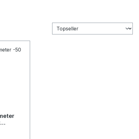
meter
r