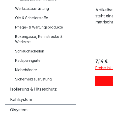
Werkstattausrüstung
Artikelb
steht ei
Öle & Schmierstoffe
metrisch
Pflege- & Wartungsprodukte
Gewindel
Ausführu
Boxengasse, Rennstrecke &
Bestimmu
Werkstatt
metrisch
Schlauchschellen
Lehre eig
Werkstat
Radspanngurte
Reguläre
7,14 €
Fahrzeug
Preise ink
Klebebänder
Reparatu
Gewindele
Sicherheitsausrüstung
Hilfsmitt
Schraube
Isolierung & Hitzeschutz
Leitunge
Kühlsystem
Produktd
Products
Ölsystem
Ausführu