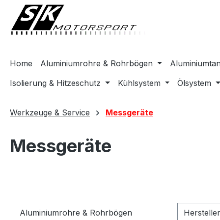
springen
Zur Hauptnavigation springen
Home
Aluminiumrohre & Rohrbögen
Aluminiumta
Isolierung & Hitzeschutz
Kühlsystem
Ölsystem
Werkzeuge & Service
Messgeräte
Messgeräte
Aluminiumrohre & Rohrbögen
Herstelle