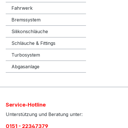
metrisch
Fahrwerk
Stück Ge
Bremssystem
Gewinde
Fittings 
Silikonschläuche
Werkstat
Fahrzeug
Schläuche & Fittings
Reparat
Projektf
Turbosystem
Abgasanlage
Service-Hotline
Unterstützung und Beratung unter:
0151 - 22347379