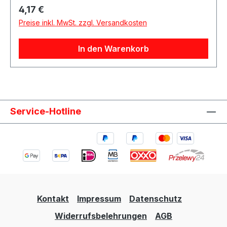
Projektfahrzeuge Beschreibung QSP
Regulärer Preis:
4,17 €
Feuerlöscher-Aufkleber zur klaren
Preise inkl. MwSt. zzgl. Versandkosten
Kennzeichnung von Feuerlöscher oder
Löschanlage im Fahrzeug. Der Aufkleber eignet
In den Warenkorb
sich ideal für Motorsport-, Rallye-, Trackday-
und Projektfahrzeuge. Lieferumfang 1x QSP
Feuerlöscher Aufkleber
Service-Hotline
Kontakt
Impressum
Datenschutz
Widerrufsbelehrungen
AGB