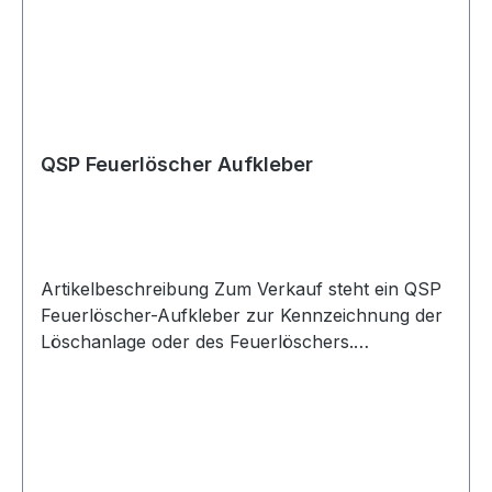
Projektfahrzeugen. Lieferumfang 1x QSP
Aufkleberbogen komplett
QSP Feuerlöscher Aufkleber
Artikelbeschreibung Zum Verkauf steht ein QSP
Feuerlöscher-Aufkleber zur Kennzeichnung der
Löschanlage oder des Feuerlöschers.
Produktdetails Hersteller QSP Products Artikel
Feuerlöscher-Aufkleber / Extinguishing Sticker
Verpackungseinheit 1 Stück Geeignet für
Löschanlagen Feuerlöscher Motorsport Rallye
Rennfahrzeuge Trackday Umbau- und