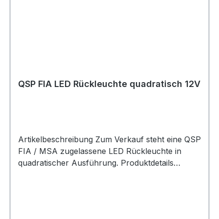
kompakte Bauform, die robuste Ausführung und
die sichere Montage über 2 M5 Schrauben
eignet sich die Leuchte ideal für Rallye- und
Rundstreckeneinsatz sowie für
Wettbewerbsfahrzeuge. Lieferumfang 1x QSP
FIA LED Rückleuchte / Bremsleuchte rechteckig
QSP FIA LED Rückleuchte quadratisch 12V
Artikelbeschreibung Zum Verkauf steht eine QSP
FIA / MSA zugelassene LED Rückleuchte in
quadratischer Ausführung. Produktdetails
Hersteller QSP Products Artikel LED
Rückleuchte / Motorsport-Leuchte Ausführung
quadratisch FIA / MSA zugelassen Spannung 12
V LEDs 56 Stück Stromaufnahme 0,1 A Leistung