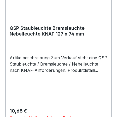
QSP Staubleuchte Bremsleuchte
Nebelleuchte KNAF 127 x 74 mm
Artikelbeschreibung Zum Verkauf steht eine QSP
Staubleuchte / Bremsleuchte / Nebelleuchte
nach KNAF-Anforderungen. Produktdetails
Hersteller QSP Products Artikel Staubleuchte /
Bremsleuchte / Nebelleuchte Ausführung
Gehäuse ohne Leuchtmittel Farbe rot Material
Kunststoff Länge 127 mm Breite 74 mm
Einbauhöhe 55 mm Befestigung 2x Bohrung 6,5
mm Lochabstand 55 mm Geeignetes Leuchtmittel
Regulärer Preis:
10,65 €
P21W Verpackungseinheit 1 Stück Ausstattung