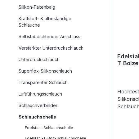
langfrist
Silikon-Faltenbalg
Sicherhei
Kraftstoff- & ölbeständige
Schlauchv
Schläuche
Montage 
Selbstabdichtender Anschluss
dass die 
jedoch n
Verstärkter Unterdruckschlauch
wird. Ein
Edelsta
kann sow
Unterdruckschlauch
T-Bolze
auch die
Superflex-Silikonschlauch
beschädi
verschie
Transparenter Schlauch
Größen z
Hochfest
Luftführungsschlauch
jedes Pro
Silikons
unterschi
Schlauchverbinder
Schlauch
Anforder
unverzic
Schlauchschelle
Schlauch
von Sili
kann. Be
Edelstahl-Schlauchschelle
für eine 
richtige
Befestig
Edelstahl-T-Bolt-Schlauchschelle