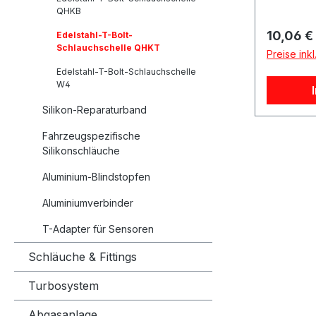
Schlauch
Verbindu
QHKB
Wandstär
sollten s
Reguläre
10,06 €
Edelstahl-T-Bolt-
berücksic
Schlauch
Schlauchschelle QHKT
Preise ink
Größe de
werden. 
Außendu
Edelstahl-T-Bolt-Schlauchschelle
sind bes
W4
maßgebli
was nicht
Innendu
Silikon-Reparaturband
sorgt, s
Wandstär
Lebensda
Fahrzeugspezifische
Schlauchs
erhöht. D
Silikonschläuche
für den E
Schlauch
Silikons
Aluminium-Blindstopfen
sorgfälti
automobil
langfrist
Aluminiumverbinder
Anwendu
Sicherhei
T-Adapter für Sensoren
Schlauchv
Montage 
Schläuche & Fittings
dass die 
jedoch n
Turbosystem
wird. Ein
Abgasanlage
kann sow