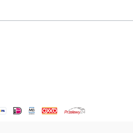
e
ngen und
sodass für
ür
e
ende
t werden
er
en dem
uch die
chs zu
 korrekte
le ist der
Schlauchs
s
e