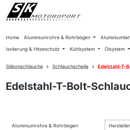
springen
Zur Hauptnavigation springen
Home
Aluminiumrohre & Rohrbögen
Aluminiumta
Isolierung & Hitzeschutz
Kühlsystem
Ölsystem
Silikonschläuche
Schlauchschelle
Edelstahl-T-
Edelstahl-T-Bolt-Schla
Aluminiumrohre & Rohrbögen
Herstelle