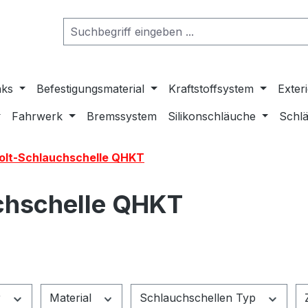
nks
Befestigungsmaterial
Kraftstoffsystem
Exter
Fahrwerk
Bremssystem
Silikonschläuche
Schlä
Bolt-Schlauchschelle QHKT
uchschelle QHKT
r
Material
Schlauchschellen Typ