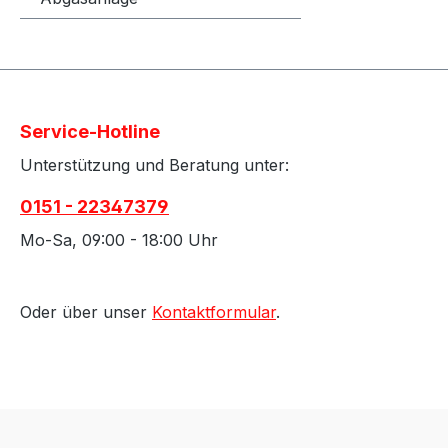
auch die
beschädi
verschie
Größen z
jedes Pro
Service-Hotline
unterschi
Unterstützung und Beratung unter:
Anforder
Schlauch
0151 - 22347379
kann. Be
richtige
Mo-Sa, 09:00 - 18:00 Uhr
Schlauch
Wandstär
berücksic
Oder über unser
Kontaktformular
.
Größe de
Außendu
maßgebli
Innendu
Wandstär