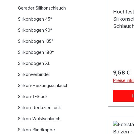
Gerader Silikonschlauch
Hochfest
Silikons
Silikonbogen 45°
Schlauch
Silikonbogen 90°
unverzic
von Sili
Silikonbogen 135°
für eine 
Silikonbogen 180°
Befestig
Verbindu
Silikonbogen XL
sollten s
Reguläre
9,58 €
Silikonverbinder
Schlauch
Preise ink
werden. 
Silikon-Heizungsschlauch
sind bes
Silikon-T-Stück
was nicht
sorgt, s
Silikon-Reduzierstück
Lebensda
Silikon-Wulstschlauch
erhöht. D
Schlauch
Silikon-Blindkappe
sorgfälti