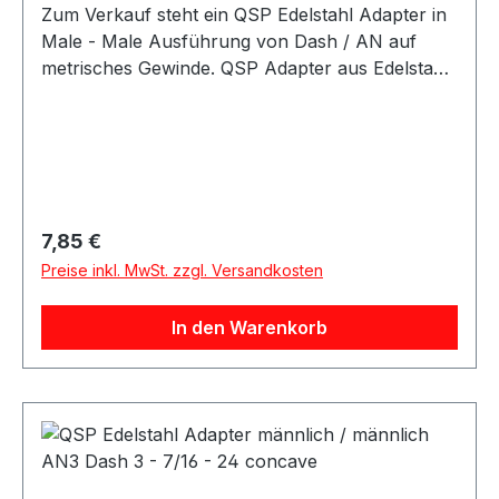
Zum Verkauf steht ein QSP Edelstahl Adapter in
Male - Male Ausführung von Dash / AN auf
metrisches Gewinde. QSP Adapter aus Edelstahl
in hochwertiger Ausführung. Der Adapter besitzt
eine gerade Male - Male Bauform und eignet
sich als Übergangsadapter von AN / Dash
Anschlüssen auf metrische Anschlüsse. Der
Adapter eignet sich für Anwendungen im
Kraftstoff- und Ölbereich sowie für verschiedene
Regulärer Preis:
7,85 €
Motorsport-, Tuning- und Umbauprojekte.
Preise inkl. MwSt. zzgl. Versandkosten
In den Warenkorb