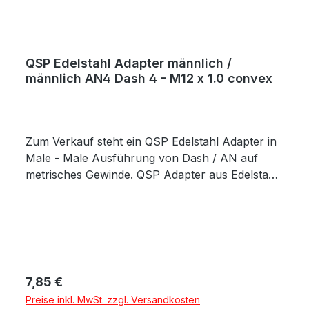
QSP Edelstahl Adapter männlich /
männlich AN4 Dash 4 - M12 x 1.0 convex
Zum Verkauf steht ein QSP Edelstahl Adapter in
Male - Male Ausführung von Dash / AN auf
metrisches Gewinde. QSP Adapter aus Edelstahl
in hochwertiger Ausführung. Der Adapter besitzt
eine gerade Male - Male Bauform und eignet
sich als Übergangsadapter von AN / Dash
Anschlüssen auf metrische Anschlüsse. Der
Adapter eignet sich für Anwendungen im
Kraftstoff- und Ölbereich sowie für verschiedene
Regulärer Preis:
7,85 €
Motorsport-, Tuning- und Umbauprojekte.
Preise inkl. MwSt. zzgl. Versandkosten