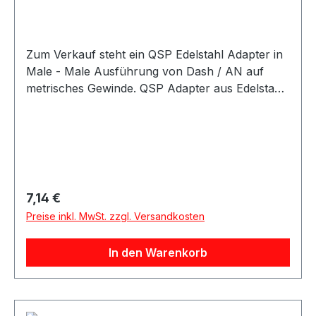
Zum Verkauf steht ein QSP Edelstahl Adapter in
Male - Male Ausführung von Dash / AN auf
metrisches Gewinde. QSP Adapter aus Edelstahl
in hochwertiger Ausführung. Der Adapter besitzt
eine gerade Male - Male Bauform und eignet
sich als Übergangsadapter von AN / Dash
Anschlüssen auf metrische Anschlüsse. Der
Adapter eignet sich für Anwendungen im
Kraftstoff- und Ölbereich sowie für verschiedene
Regulärer Preis:
7,14 €
Motorsport-, Tuning- und Umbauprojekte.
Preise inkl. MwSt. zzgl. Versandkosten
In den Warenkorb