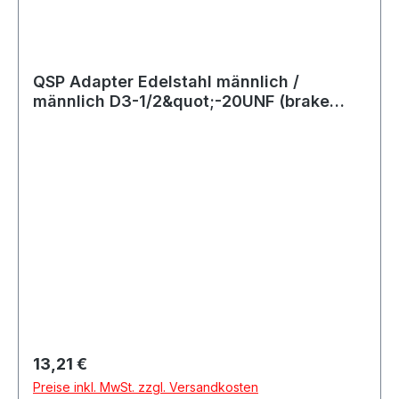
QSP Adapter Edelstahl männlich /
männlich D3-1/2&quot;-20UNF (brake
mastercylinder)
Regulärer Preis:
13,21 €
Preise inkl. MwSt. zzgl. Versandkosten