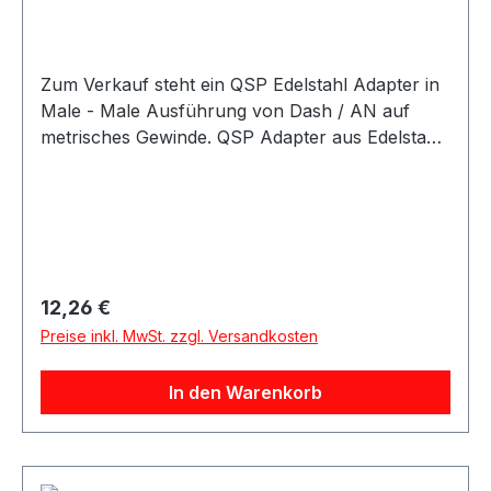
Zum Verkauf steht ein QSP Edelstahl Adapter in
Male - Male Ausführung von Dash / AN auf
metrisches Gewinde. QSP Adapter aus Edelstahl
in hochwertiger Ausführung. Der Adapter besitzt
eine gerade Male - Male Bauform und eignet
sich als Übergangsadapter von AN / Dash
Anschlüssen auf metrische Anschlüsse. Der
Adapter eignet sich für Anwendungen im
Kraftstoff- und Ölbereich sowie für verschiedene
Regulärer Preis:
12,26 €
Motorsport-, Tuning- und Umbauprojekte.
Preise inkl. MwSt. zzgl. Versandkosten
In den Warenkorb