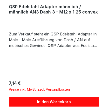
QSP Edelstahl Adapter männlich /
männlich AN3 Dash 3 - M12 x 1.25 convex
Zum Verkauf steht ein QSP Edelstahl Adapter in
Male - Male Ausführung von Dash / AN auf
metrisches Gewinde. QSP Adapter aus Edelstahl
in hochwertiger Ausführung. Der Adapter besitzt
eine gerade Male - Male Bauform und eignet
sich als Übergangsadapter von AN / Dash
Anschlüssen auf metrische Anschlüsse. Der
Adapter eignet sich für Anwendungen im
Kraftstoff- und Ölbereich sowie für verschiedene
Regulärer Preis:
7,14 €
Motorsport-, Tuning- und Umbauprojekte.
Preise inkl. MwSt. zzgl. Versandkosten
In den Warenkorb