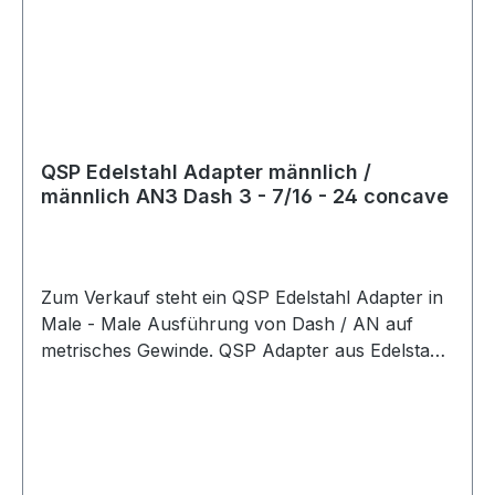
QSP Edelstahl Adapter männlich /
männlich AN3 Dash 3 - 7/16 - 24 concave
Zum Verkauf steht ein QSP Edelstahl Adapter in
Male - Male Ausführung von Dash / AN auf
metrisches Gewinde. QSP Adapter aus Edelstahl
in hochwertiger Ausführung. Der Adapter besitzt
eine gerade Male - Male Bauform und eignet
sich als Übergangsadapter von AN / Dash
Anschlüssen auf metrische Anschlüsse. Der
Adapter eignet sich für Anwendungen im