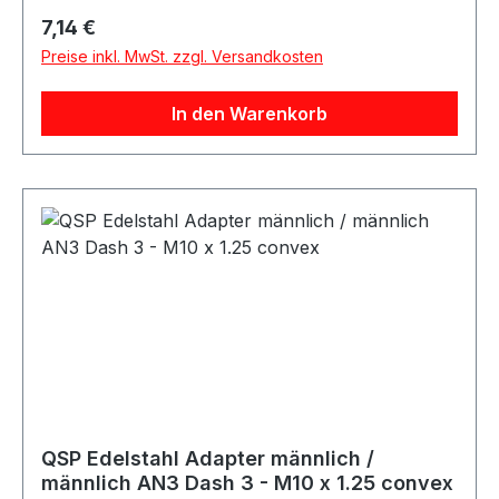
Kraftstoff- und Ölbereich sowie für verschiedene
Regulärer Preis:
7,14 €
Motorsport-, Tuning- und Umbauprojekte.
Preise inkl. MwSt. zzgl. Versandkosten
In den Warenkorb
QSP Edelstahl Adapter männlich /
männlich AN3 Dash 3 - M10 x 1.25 convex