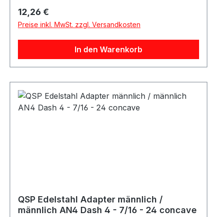
Kraftstoff- und Ölbereich sowie für verschiedene
Regulärer Preis:
12,26 €
Motorsport-, Tuning- und Umbauprojekte.
Preise inkl. MwSt. zzgl. Versandkosten
In den Warenkorb
QSP Edelstahl Adapter männlich /
männlich AN4 Dash 4 - 7/16 - 24 concave