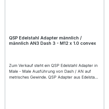
QSP Edelstahl Adapter männlich /
männlich AN3 Dash 3 - M12 x 1.0 convex
Zum Verkauf steht ein QSP Edelstahl Adapter in
Male - Male Ausführung von Dash / AN auf
metrisches Gewinde. QSP Adapter aus Edelstahl
in hochwertiger Ausführung. Der Adapter besitzt
eine gerade Male - Male Bauform und eignet
sich als Übergangsadapter von AN / Dash
Anschlüssen auf metrische Anschlüsse. Der
Adapter eignet sich für Anwendungen im