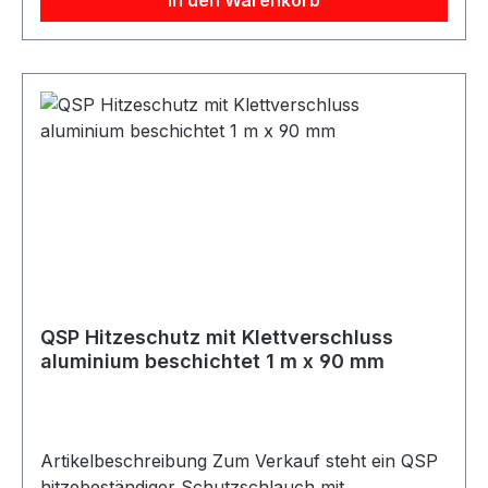
beschichtet Beschreibung QSP
Hitzeschutzschlauch mit Klettverschluss in
aluminium beschichteter Ausführung. Durch den
Klettverschluss kann der Schutzschlauch
einfach um bereits verbaute Leitungen, Kabel
oder Schläuche gelegt werden, ohne diese zu
demontieren. Der Hitzeschutz ist feuer- und
ölbeständig und für eine Dauertemperatur bis
550 °C sowie kurzzeitige Spitzen bis 900 °C
ausgelegt. Ideal für Motorsport-, Fahrzeug-,
Werkstatt- und Industrieanwendungen.
Lieferumfang 1x QSP Hitzeschutzschlauch mit
Klettverschluss 1 m x 80 mm silber
QSP Hitzeschutz mit Klettverschluss
aluminium beschichtet 1 m x 90 mm
Artikelbeschreibung Zum Verkauf steht ein QSP
hitzebeständiger Schutzschlauch mit