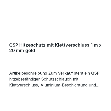
einfach um bereits verbaute Leitungen, Kabel
oder Schläuche gelegt werden, ohne diese zu
demontieren. Der Hitzeschutz ist feuer- und
ölbeständig und für eine Dauertemperatur bis
550 °C sowie kurzzeitige Spitzen bis 900 °C
ausgelegt. Ideal für Motorsport-, Fahrzeug-,
Werkstatt- und Industrieanwendungen.
QSP Hitzeschutz mit Klettverschluss 1 m x
Lieferumfang 1x QSP Hitzeschutzschlauch mit
20 mm gold
Klettverschluss 1 m x 13 mm gold
Artikelbeschreibung Zum Verkauf steht ein QSP
hitzebeständiger Schutzschlauch mit
Klettverschluss, Aluminium-Beschichtung und
Kevlar-Naht. Produktdetails Hersteller QSP
Products Artikel Hitzeschutzschlauch / Heat
Resistant Cover Ausführung mit Klettverschluss
Beschichtung Aluminium Naht Kevlar Farbe gold