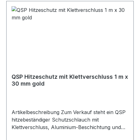
goldener Ausführung mit Aluminium-
Beschichtung und Kevlar-Naht. Durch den
Klettverschluss kann der Schutzschlauch
einfach um bereits verbaute Leitungen, Kabel
oder Schläuche gelegt werden, ohne diese zu
demontieren. Der Hitzeschutz ist feuer- und
ölbeständig und für eine Dauertemperatur bis
550 °C sowie kurzzeitige Spitzen bis 900 °C
ausgelegt. Ideal für Motorsport-, Fahrzeug-,
Werkstatt- und Industrieanwendungen.
QSP Hitzeschutz mit Klettverschluss 1 m x
Lieferumfang 1x QSP Hitzeschutzschlauch mit
30 mm gold
Klettverschluss 1 m x 25 mm gold
Artikelbeschreibung Zum Verkauf steht ein QSP
hitzebeständiger Schutzschlauch mit
Klettverschluss, Aluminium-Beschichtung und
Kevlar-Naht. Produktdetails Hersteller QSP