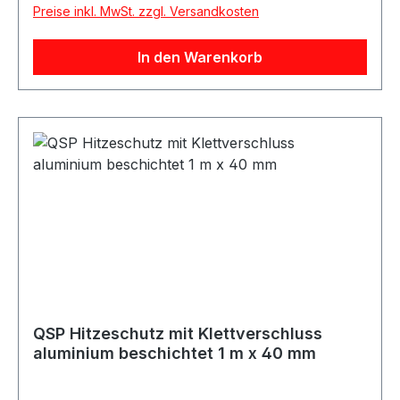
Preise inkl. MwSt. zzgl. Versandkosten
Hitzebeständig Feuerbeständig Ölbeständig Mit
Klettverschluss Mit Naht / Stitching Aluminium
In den Warenkorb
beschichtet Beschreibung QSP
Hitzeschutzschlauch mit Klettverschluss in
aluminium beschichteter Ausführung. Durch den
Klettverschluss kann der Schutzschlauch
einfach um bereits verbaute Leitungen, Kabel
oder Schläuche gelegt werden, ohne diese zu
demontieren. Der Hitzeschutz ist feuer- und
ölbeständig und für eine Dauertemperatur bis
550 °C sowie kurzzeitige Spitzen bis 900 °C
ausgelegt. Ideal für Motorsport-, Fahrzeug-,
Werkstatt- und Industrieanwendungen.
Lieferumfang 1x QSP Hitzeschutzschlauch mit
Klettverschluss 1 m x 30 mm silber
QSP Hitzeschutz mit Klettverschluss
aluminium beschichtet 1 m x 40 mm