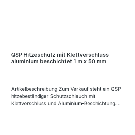
demontieren. Der Hitzeschutz ist feuer- und
ölbeständig und für eine Dauertemperatur bis
550 °C sowie kurzzeitige Spitzen bis 900 °C
ausgelegt. Ideal für Motorsport-, Fahrzeug-,
Werkstatt- und Industrieanwendungen.
Lieferumfang 1x QSP Hitzeschutzschlauch mit
Klettverschluss 1 m x 40 mm silber
QSP Hitzeschutz mit Klettverschluss
aluminium beschichtet 1 m x 50 mm
Artikelbeschreibung Zum Verkauf steht ein QSP
hitzebeständiger Schutzschlauch mit
Klettverschluss und Aluminium-Beschichtung.
Produktdetails Hersteller QSP Products Artikel
Hitzeschutzschlauch / Heat Resistant Cover
Ausführung mit Klettverschluss Beschichtung
Aluminium Farbe silber Länge 1 m Durchmesser