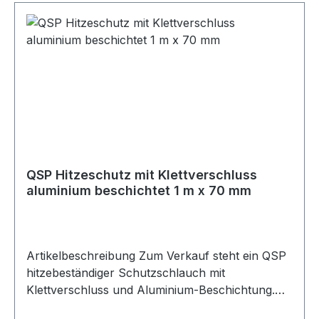
Klettverschluss kann der Schutzschlauch
einfach um bereits verbaute Leitungen, Kabel
oder Schläuche gelegt werden, ohne diese zu
demontieren. Der Hitzeschutz ist feuer- und
ölbeständig und für eine Dauertemperatur bis
550 °C sowie kurzzeitige Spitzen bis 900 °C
ausgelegt. Ideal für Motorsport-, Fahrzeug-,
Werkstatt- und Industrieanwendungen.
Lieferumfang 1x QSP Hitzeschutzschlauch mit
Klettverschluss 1 m x 60 mm silber
QSP Hitzeschutz mit Klettverschluss
aluminium beschichtet 1 m x 70 mm
Artikelbeschreibung Zum Verkauf steht ein QSP
hitzebeständiger Schutzschlauch mit
Klettverschluss und Aluminium-Beschichtung.
Produktdetails Hersteller QSP Products Artikel