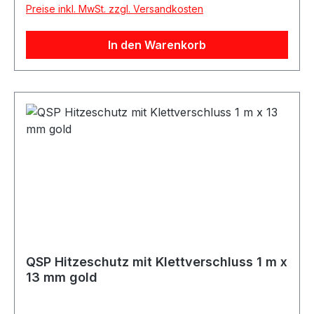
Preise inkl. MwSt. zzgl. Versandkosten
Hitzebeständig Feuerbeständig Ölbeständig Mit
Klettverschluss Mit Naht / Stitching Aluminium
In den Warenkorb
beschichtet Beschreibung QSP
Hitzeschutzschlauch mit Klettverschluss in
aluminium beschichteter Ausführung. Durch den
Klettverschluss kann der Schutzschlauch
einfach um bereits verbaute Leitungen, Kabel
oder Schläuche gelegt werden, ohne diese zu
demontieren. Der Hitzeschutz ist feuer- und
ölbeständig und für eine Dauertemperatur bis
550 °C sowie kurzzeitige Spitzen bis 900 °C
ausgelegt. Ideal für Motorsport-, Fahrzeug-,
Werkstatt- und Industrieanwendungen.
Lieferumfang 1x QSP Hitzeschutzschlauch mit
Klettverschluss 1 m x 100 mm silber
QSP Hitzeschutz mit Klettverschluss 1 m x
13 mm gold