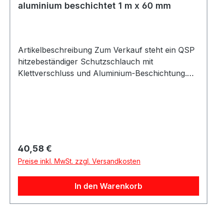
aluminium beschichtet 1 m x 60 mm
Artikelbeschreibung Zum Verkauf steht ein QSP
hitzebeständiger Schutzschlauch mit
Klettverschluss und Aluminium-Beschichtung.
Produktdetails Hersteller QSP Products Artikel
Hitzeschutzschlauch / Heat Resistant Cover
Ausführung mit Klettverschluss Beschichtung
Aluminium Farbe silber Länge 1 m Durchmesser
/ Breite 60 mm Maximale Dauertemperatur 550
°C Maximale kurzzeitige Spitzentemperatur 900
Regulärer Preis:
40,58 €
°C Verpackungseinheit 1 Stück Eigenschaften
Preise inkl. MwSt. zzgl. Versandkosten
Hitzebeständig Feuerbeständig Ölbeständig Mit
Klettverschluss Mit Naht / Stitching Aluminium
In den Warenkorb
beschichtet Beschreibung QSP
Hitzeschutzschlauch mit Klettverschluss in
aluminium beschichteter Ausführung. Durch den