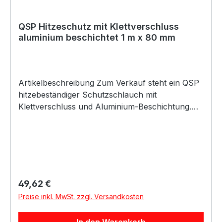
Lieferumfang 1x QSP Hitzeschutzschlauch mit
Klettverschluss 1 m x 70 mm silber
QSP Hitzeschutz mit Klettverschluss
aluminium beschichtet 1 m x 80 mm
Artikelbeschreibung Zum Verkauf steht ein QSP
hitzebeständiger Schutzschlauch mit
Klettverschluss und Aluminium-Beschichtung.
Produktdetails Hersteller QSP Products Artikel
Hitzeschutzschlauch / Heat Resistant Cover
Ausführung mit Klettverschluss Beschichtung
Aluminium Farbe silber Länge 1 m Durchmesser
/ Breite 80 mm Maximale Dauertemperatur 550
°C Maximale kurzzeitige Spitzentemperatur 900
Regulärer Preis:
49,62 €
°C Verpackungseinheit 1 Stück Eigenschaften
Preise inkl. MwSt. zzgl. Versandkosten
Hitzebeständig Feuerbeständig Ölbeständig Mit
Klettverschluss Mit Naht / Stitching Aluminium
In den Warenkorb