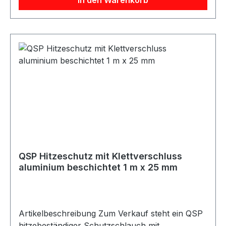
beschichtet Beschreibung QSP
Hitzeschutzschlauch mit Klettverschluss in
aluminium beschichteter Ausführung. Durch den
Klettverschluss kann der Schutzschlauch
einfach um bereits verbaute Leitungen, Kabel
oder Schläuche gelegt werden, ohne diese zu
demontieren. Der Hitzeschutz ist feuer- und
ölbeständig und für eine Dauertemperatur bis
550 °C sowie kurzzeitige Spitzen bis 900 °C
ausgelegt. Ideal für Motorsport-, Fahrzeug-,
Werkstatt- und Industrieanwendungen.
Lieferumfang 1x QSP Hitzeschutzschlauch mit
Klettverschluss 1 m x 20 mm silber
QSP Hitzeschutz mit Klettverschluss
aluminium beschichtet 1 m x 25 mm
Artikelbeschreibung Zum Verkauf steht ein QSP
hitzebeständiger Schutzschlauch mit