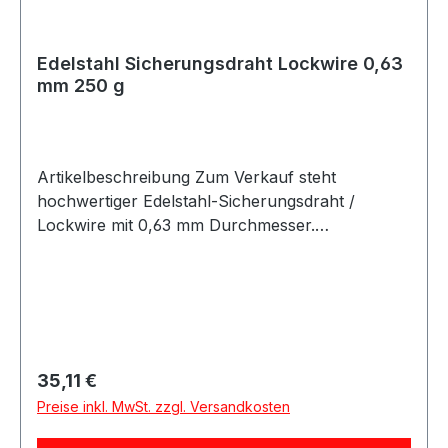
Edelstahl Sicherungsdraht Lockwire 0,63
mm 250 g
Artikelbeschreibung Zum Verkauf steht
hochwertiger Edelstahl-Sicherungsdraht /
Lockwire mit 0,63 mm Durchmesser.
Produktdetails Artikel Sicherungsdraht /
Lockwire / Safety Wire Material Edelstahl
Durchmesser 0,635 mm Durchmesser 0,025 Zoll
Spulengewicht 250 g Ausführung
korrosionsbeständig Hohe Zugfestigkeit Geeignet
für Schrauben Muttern Gewindeverbindungen
Regulärer Preis:
35,11 €
Befestigungselemente Aerospace-Anwendungen
Preise inkl. MwSt. zzgl. Versandkosten
Automotive / Motorsport Industrieanwendungen
Eigenschaften Sichert kritische Bauteile gegen