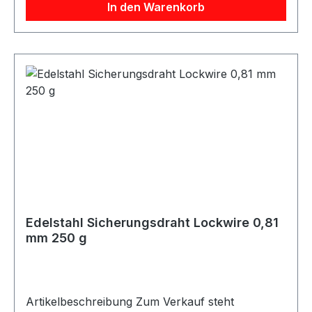
In den Warenkorb
Lösen durch Vibration Ideal für
sicherheitsrelevante Verschraubungen
Korrosionsbeständig für anspruchsvolle
Umgebungen Hohe Festigkeit für zuverlässige
Sicherung Zertifizierungen / Standards
MS20995C ISO 9001 BS EN 9100 / 9120
Beschreibung Edelstahl-Sicherungsdraht mit
0,635 mm Durchmesser zur Sicherung von
Schrauben, Muttern und anderen
Befestigungselementen. Der Draht eignet sich
besonders für Anwendungen, bei denen
Sicherheit, Zuverlässigkeit und Haltbarkeit
wichtig sind, zum Beispiel im Motorsport,
Edelstahl Sicherungsdraht Lockwire 0,81
Automotive-, Luftfahrt- oder Industriebereich.
mm 250 g
Lieferumfang 1x Spule Edelstahl
Sicherungsdraht 0,63 mm / 250 g
Artikelbeschreibung Zum Verkauf steht