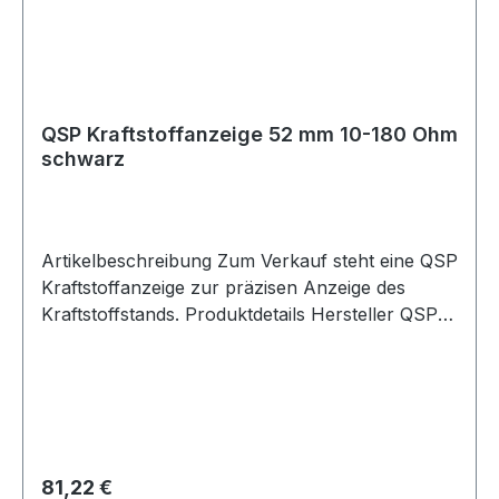
QSP Kraftstoffanzeige 52 mm 10-180 Ohm
schwarz
Artikelbeschreibung Zum Verkauf steht eine QSP
Kraftstoffanzeige zur präzisen Anzeige des
Kraftstoffstands. Produktdetails Hersteller QSP
Products Artikel Kraftstoffanzeige / Fuel Gauge
Anzeige Kraftstoffstand Farbe schwarz
Durchmesser 52 mm Einbautiefe 60 mm
Spannung 12 V Signalbereich 10-180 Ohm
Beleuchtung ja Verpackungseinheit 1 Stück
Passend für QSP Tankgeber QM-FLS 10-180
Regulärer Preis:
81,22 €