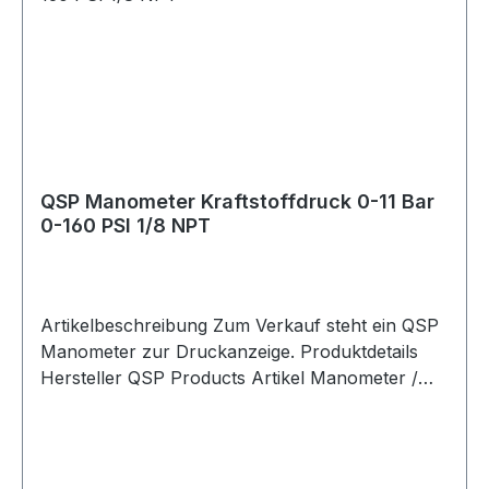
passenden 0-90 Ohm Tankgeber ausgelegt. Für
beste Funktion wird der QSP QM-FLS-TUBE
Tankgeber empfohlen. Durch das schlichte
schwarze Design, die Hintergrundbeleuchtung
und den 12V-Anschluss lässt sich die Anzeige
sauber in verschiedene Armaturenbretter
integrieren. Ideal für Motorsport-, Oldtimer-,
Straßenfahrzeug- oder Custom-Projekte.
QSP Manometer Kraftstoffdruck 0-11 Bar
Lieferumfang 1x QSP Kraftstoffanzeige 52 mm 0-
0-160 PSI 1/8 NPT
90 Ohm 1x Montagesatz
Artikelbeschreibung Zum Verkauf steht ein QSP
Manometer zur Druckanzeige. Produktdetails
Hersteller QSP Products Artikel Manometer /
Pressure Gauge Messbereich 0-11 Bar
Messbereich 0-160 PSI Anschluss 1/8 NPT
Verpackungseinheit 1 Stück Geeignet für
Kraftstoffdruckmessung Kraftstoffdruckregler