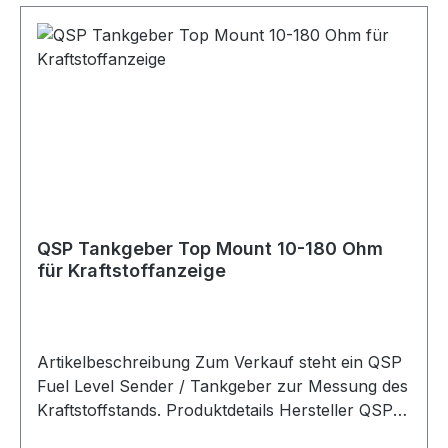
Vergasermotoren geeignet und verfügt über ein
1/8 NPT Gewinde an der Unterseite zur Montage
an Kraftstoffdruckreglern oder Inline-Adaptern.
Lieferumfang 1x Sytec Kraftstoffdruck-
Manometer 0-1 Bar / 0-15 PSI
QSP Tankgeber Top Mount 10-180 Ohm
für Kraftstoffanzeige
Artikelbeschreibung Zum Verkauf steht ein QSP
Fuel Level Sender / Tankgeber zur Messung des
Kraftstoffstands. Produktdetails Hersteller QSP
Products Artikel Tankgeber / Fuel Level Sender