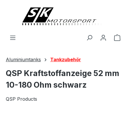
alt springen
Ware
Aluminiumtanks
Tankzubehör
QSP Kraftstoffanzeige 52 mm
10-180 Ohm schwarz
QSP Products
Bildergalerie überspringen