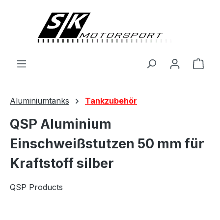
alt springen
Ware
Aluminiumtanks
Tankzubehör
QSP Aluminium
Einschweißstutzen 50 mm für
Kraftstoff silber
QSP Products
Bildergalerie überspringen