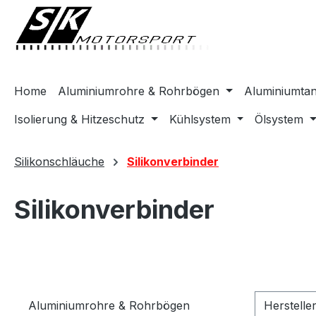
springen
Zur Hauptnavigation springen
Home
Aluminiumrohre & Rohrbögen
Aluminiumta
Isolierung & Hitzeschutz
Kühlsystem
Ölsystem
Silikonschläuche
Silikonverbinder
Silikonverbinder
Aluminiumrohre & Rohrbögen
Herstelle