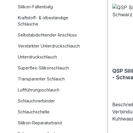
Hochwerti
Silikon-Faltenbalg
Mehrlagi
Geeignet
Kraftstoff- & ölbeständige
Temperat
Schläuche
Innendu
Selbstabdichtender Anschluss
Auswahl Einsatzbereiche Kühl
und Ladeluft
Verstärkter Unterdruckschlauch
Motorsport Industri
Unterdruckschlauch
Werksta
Technisc
Superflex-Silikonschlauch
QSP Sil
Aufbau Material: Silikon VMQ
- Schwa
Transparenter Schlauch
(Vinyl Me
Gewebeve
Luftführungsschlauch
Wandstärke
Schlauchverbinder
der Lage
Beschrei
(größere
Verbindu
Schlauchschelle
mehr Lagen) Tempera
Kühlwas
Silikon-Reparaturband
Betriebst
Kupplung
+180 °C Mechanische
Gewebeve