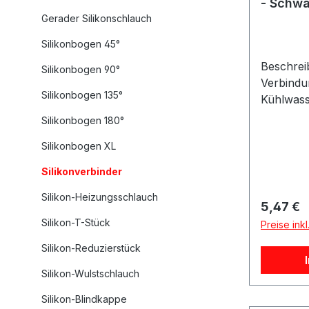
- Schwa
Gerader Silikonschlauch
Silikonbogen 45°
Beschrei
Silikonbogen 90°
Verbindu
Silikonbogen 135°
Kühlwas
Kupplung
Silikonbogen 180°
Gewebeve
Silikonbogen XL
aufgebau
besonder
Silikonverbinder
Druckstab
Silikon-Heizungsschlauch
Lebensda
Reguläre
5,47 €
Durchmes
Silikon-T-Stück
Preise ink
Innendur
Silikon-V
Silikon-Reduzierstück
Gesamtlä
Silikon-Wulstschlauch
Kupplung
Eigenschaften Gerad
Silikon-Blindkappe