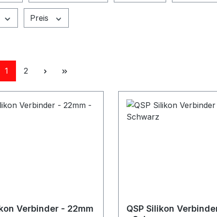
Preis
Seite
Seite
1
2
ikon Verbinder - 22mm
QSP Silikon Verbind