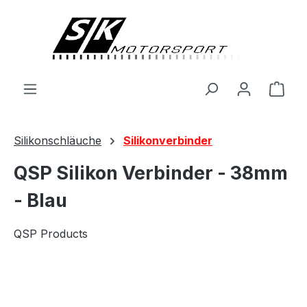
alt springen
Ware
Silikonschläuche
Silikonverbinder
QSP Silikon Verbinder - 38mm
- Blau
QSP Products
Bildergalerie überspringen