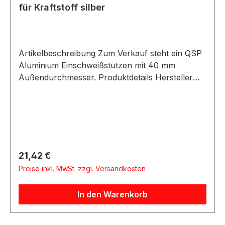
für Kraftstoff silber
Artikelbeschreibung Zum Verkauf steht ein QSP
Aluminium Einschweißstutzen mit 40 mm
Außendurchmesser. Produktdetails Hersteller
QSP Products Artikel Einschweißstutzen / Weld
Neck Material Aluminium Farbe silber Geeignet
für Kraftstoff Außendurchmesser ca. 40 mm
Lochdurchmesser ca. 34 mm
Verpackungseinheit 1 Stück Beschreibung QSP
Aluminium Einschweißstutzen für
Regulärer Preis:
21,42 €
Kraftstoffanwendungen. Der Stutzen eignet sich
Preise inkl. MwSt. zzgl. Versandkosten
ideal für Tankumbauten, Motorsport-, Industrie-
oder Custom-Projekte. Lieferumfang 1x QSP
In den Warenkorb
Aluminium Einschweißstutzen 40 mm