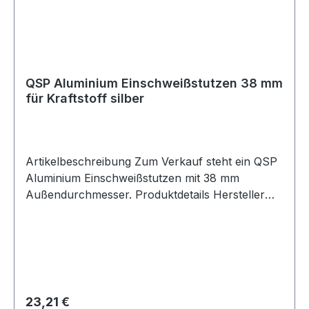
QSP Aluminium Einschweißstutzen 38 mm
für Kraftstoff silber
Artikelbeschreibung Zum Verkauf steht ein QSP
Aluminium Einschweißstutzen mit 38 mm
Außendurchmesser. Produktdetails Hersteller
QSP Products Artikel Einschweißstutzen / Weld
Neck Material Aluminium Farbe silber Geeignet
für Kraftstoff Außendurchmesser ca. 38 mm
Lochdurchmesser ca. 25 mm
Verpackungseinheit 1 Stück Beschreibung QSP
Aluminium Einschweißstutzen für
Regulärer Preis:
23,21 €