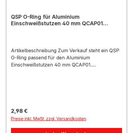
QSP O-Ring für Aluminium
Einschweißstutzen 40 mm QCAP01
schwarz
Artikelbeschreibung Zum Verkauf steht ein QSP
O-Ring passend für den Aluminium
Einschweißstutzen 40 mm QCAP01.
Produktdetails Hersteller QSP Products Artikel
O-Ring / Dichtung Material Gummi Farbe
schwarz Passend für Aluminium
Einschweißstutzen 40 mm Lochdurchmesser 40
mm Verpackungseinheit 1 Stück Passend für
QSP QCAP01 QSP Aluminium Einschweißstutzen
Regulärer Preis:
2,98 €
40 mm Beschreibung QSP Ersatz O-Ring für den
Preise inkl. MwSt. zzgl. Versandkosten
Aluminium Einschweißstutzen QCAP01 mit 40
mm. Die Dichtung eignet sich als Ersatz bei