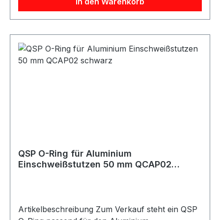
In den Warenkorb
beschädigtem, sprödem oder fehlendem O-Ring.
Lieferumfang 1x QSP O-Ring für QCAP01
QSP O-Ring für Aluminium
Einschweißstutzen 50 mm QCAP02
schwarz
Artikelbeschreibung Zum Verkauf steht ein QSP