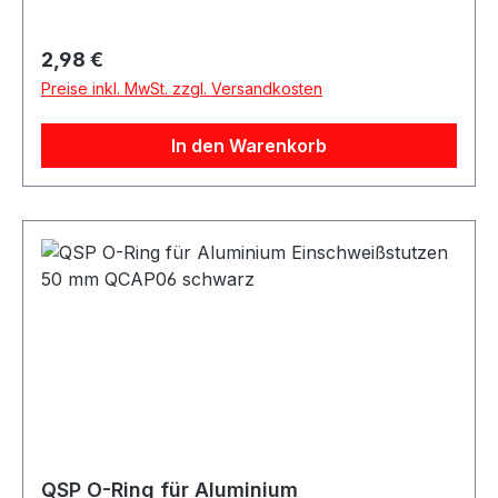
mm Verpackungseinheit 1 Stück Passend für
QSP QCAP05 QSP Aluminium Einschweißstutzen
Regulärer Preis:
2,98 €
38 mm Beschreibung QSP Ersatz O-Ring für den
Preise inkl. MwSt. zzgl. Versandkosten
Aluminium Einschweißstutzen QCAP05 mit 38
mm. Die Dichtung eignet sich als Ersatz bei
In den Warenkorb
beschädigtem, sprödem oder fehlendem O-Ring.
Lieferumfang 1x QSP O-Ring für QCAP05
QSP O-Ring für Aluminium