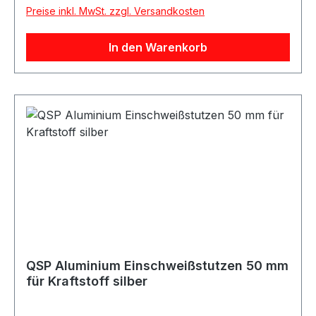
Kraftstoffanwendungen. Der Stutzen eignet sich
Preise inkl. MwSt. zzgl. Versandkosten
ideal für Tankumbauten, Motorsport-, Industrie-
oder Custom-Projekte. Lieferumfang 1x QSP
In den Warenkorb
Aluminium Einschweißstutzen 38 mm
QSP Aluminium Einschweißstutzen 50 mm
für Kraftstoff silber