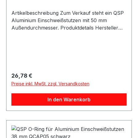
Artikelbeschreibung Zum Verkauf steht ein QSP
Aluminium Einschweißstutzen mit 50 mm
Außendurchmesser. Produktdetails Hersteller
QSP Products Artikel Einschweißstutzen / Weld
Neck Material Aluminium Farbe silber Geeignet
für Kraftstoff Außendurchmesser ca. 50 mm
Lochdurchmesser ca. 37 mm
Verpackungseinheit 1 Stück Beschreibung QSP
Aluminium Einschweißstutzen für
Regulärer Preis:
26,78 €
Kraftstoffanwendungen. Der Stutzen eignet sich
Preise inkl. MwSt. zzgl. Versandkosten
ideal für Tankumbauten, Motorsport-, Industrie-
oder Custom-Projekte. Lieferumfang 1x QSP
In den Warenkorb
Aluminium Einschweißstutzen 50 mm