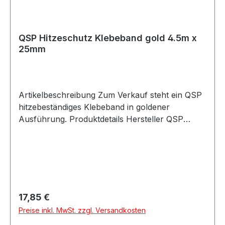
Unterböden oder Kraftstofftanks. Es ist dauerhaft
temperaturbeständig bis 450°C. Lieferumfang 1x
QSP Hitzeschutz Klebeband gold 10m x 50mm
QSP Hitzeschutz Klebeband gold 4.5m x
25mm
Artikelbeschreibung Zum Verkauf steht ein QSP
hitzebeständiges Klebeband in goldener
Ausführung. Produktdetails Hersteller QSP
Products Artikel Hitzeschutz Klebeband / Heat
Resistant Tape Farbe gold Länge 4.5m Breite
25mm Material metallisiertes Polyamid-Polymer
auf Glasgewebe Maximale Dauertemperatur
450°C Anwendung Hitze Verpackungseinheit 1
Stück Eigenschaften Hitzebeständig Leichtes
Regulärer Preis:
17,85 €
Material Einfach anzubringen Einfach zu
Preise inkl. MwSt. zzgl. Versandkosten
entfernen Für dauerhafte Temperaturen bis