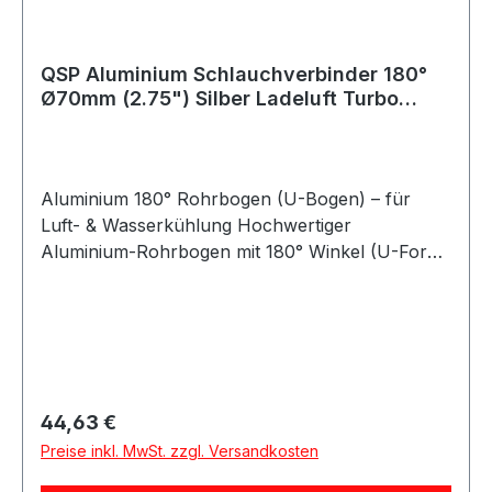
QSP Aluminium Schlauchverbinder 180°
Ø70mm (2.75") Silber Ladeluft Turbo
Intercooler
Aluminium 180° Rohrbogen (U-Bogen) – für
Luft- & Wasserkühlung Hochwertiger
Aluminium-Rohrbogen mit 180° Winkel (U-Form)
zur Verwendung in Luft- oder
Kühlwassersystemen. Dieser Bogen wird häufig
zum Verbinden von Silikonschläuchen eingesetzt
und ist ideal für Kfz-Anwendungen, Motorsport,
Tuning sowie industrielle Einsätze geeignet. Für
eine optimale und sichere Montage empfiehlt es
Regulärer Preis:
44,63 €
sich, an den Rohrenden eine Wulst / Bördelkante
Preise inkl. MwSt. zzgl. Versandkosten
anzubringen. Diese lässt sich einfach mit einem
geeigneten Bördel- bzw. Umformwerkzeug