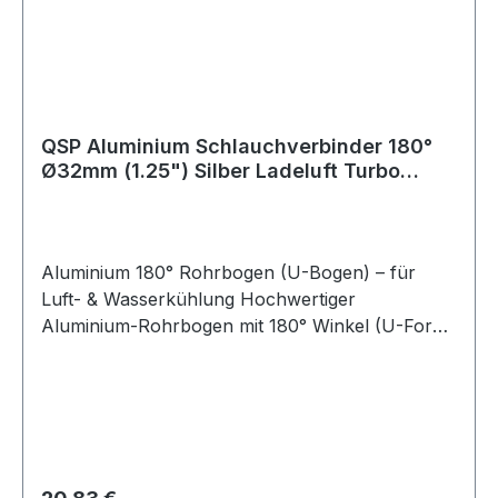
QSP Aluminium Schlauchverbinder 180°
Ø32mm (1.25") Silber Ladeluft Turbo
Intercooler
Aluminium 180° Rohrbogen (U-Bogen) – für
Luft- & Wasserkühlung Hochwertiger
Aluminium-Rohrbogen mit 180° Winkel (U-Form)
zur Verwendung in Luft- oder
Kühlwassersystemen. Dieser Bogen wird häufig
zum Verbinden von Silikonschläuchen eingesetzt
und ist ideal für Kfz-Anwendungen, Motorsport,
Tuning sowie industrielle Einsätze geeignet. Für
eine optimale und sichere Montage empfiehlt es
Regulärer Preis: