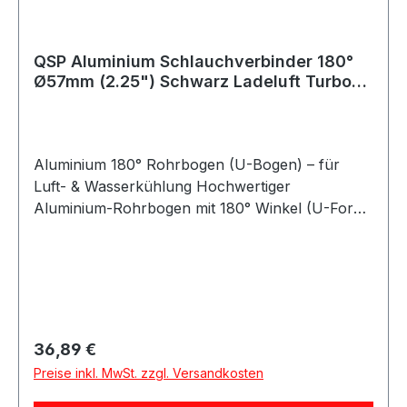
QSP Aluminium Schlauchverbinder 180°
Ø57mm (2.25") Schwarz Ladeluft Turbo
Intercooler
Aluminium 180° Rohrbogen (U-Bogen) – für
Luft- & Wasserkühlung Hochwertiger
Aluminium-Rohrbogen mit 180° Winkel (U-Form)
zur Verwendung in Luft- oder
Kühlwassersystemen. Dieser Bogen wird häufig
zum Verbinden von Silikonschläuchen eingesetzt
und ist ideal für Kfz-Anwendungen, Motorsport,
Tuning sowie industrielle Einsätze geeignet. Für
eine optimale und sichere Montage empfiehlt es
Regulärer Preis:
36,89 €
sich, an den Rohrenden eine Wulst / Bördelkante
Preise inkl. MwSt. zzgl. Versandkosten
anzubringen. Diese lässt sich einfach mit einem
geeigneten Bördel- bzw. Umformwerkzeug