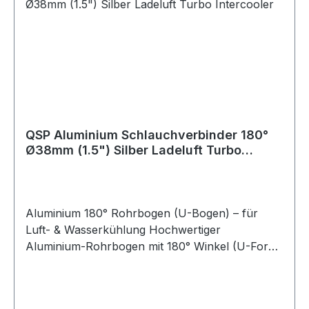
Einsatzbereich: Luftführung, Kühlwasser,
Ladeluft, universell einsetzbar
QSP Aluminium Schlauchverbinder 180°
Ø38mm (1.5") Silber Ladeluft Turbo
Intercooler
Aluminium 180° Rohrbogen (U-Bogen) – für
Luft- & Wasserkühlung Hochwertiger
Aluminium-Rohrbogen mit 180° Winkel (U-Form)
zur Verwendung in Luft- oder
Kühlwassersystemen. Dieser Bogen wird häufig
zum Verbinden von Silikonschläuchen eingesetzt