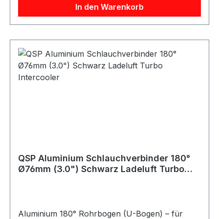
In den Warenkorb
herstellen. Die Bördelkante verbessert den Halt
des Silikonschlauchs deutlich und reduziert das
Risiko des Abrutschens bei Druckbelastung.
Produktdetails: Material: Aluminium Winkel: 180°
(U-Bogen) Schenkellänge: ca. 150 mm je Seite
Einsatzbereich: Luftführung, Kühlwasser,
Ladeluft, universell einsetzbar
QSP Aluminium Schlauchverbinder 180°
Ø76mm (3.0") Schwarz Ladeluft Turbo
Intercooler
Aluminium 180° Rohrbogen (U-Bogen) – für