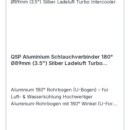
Einsatzbereich: Luftführung, Kühlwasser,
Ladeluft, universell einsetzbar
QSP Aluminium Schlauchverbinder 180°
Ø89mm (3.5") Silber Ladeluft Turbo
Intercooler
Aluminium 180° Rohrbogen (U-Bogen) – für
Luft- & Wasserkühlung Hochwertiger
Aluminium-Rohrbogen mit 180° Winkel (U-Form)
zur Verwendung in Luft- oder
Kühlwassersystemen. Dieser Bogen wird häufig
zum Verbinden von Silikonschläuchen eingesetzt