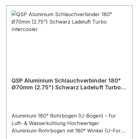
Risiko des Abrutschens bei Druckbelastung.
Produktdetails: Material: Aluminium Winkel: 180°
(U-Bogen) Schenkellänge: ca. 150 mm je Seite
Einsatzbereich: Luftführung, Kühlwasser,
Ladeluft, universell einsetzbar
QSP Aluminium Schlauchverbinder 180°
Ø70mm (2.75") Schwarz Ladeluft Turbo
Intercooler
Aluminium 180° Rohrbogen (U-Bogen) – für
Luft- & Wasserkühlung Hochwertiger
Aluminium-Rohrbogen mit 180° Winkel (U-Form)
zur Verwendung in Luft- oder