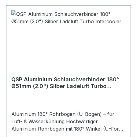
Risiko des Abrutschens bei Druckbelastung.
Produktdetails: Material: Aluminium Winkel: 180°
(U-Bogen) Schenkellänge: ca. 150 mm je Seite
Einsatzbereich: Luftführung, Kühlwasser,
Ladeluft, universell einsetzbar
QSP Aluminium Schlauchverbinder 180°
Ø51mm (2.0") Silber Ladeluft Turbo
Intercooler
Aluminium 180° Rohrbogen (U-Bogen) – für
Luft- & Wasserkühlung Hochwertiger
Aluminium-Rohrbogen mit 180° Winkel (U-Form)
zur Verwendung in Luft- oder