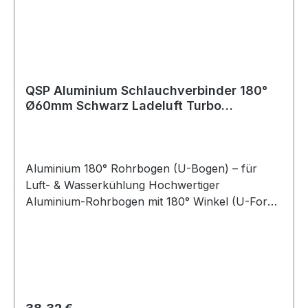
QSP Aluminium Schlauchverbinder 180°
Ø60mm Schwarz Ladeluft Turbo
Intercooler
Aluminium 180° Rohrbogen (U-Bogen) – für
Luft- & Wasserkühlung Hochwertiger
Aluminium-Rohrbogen mit 180° Winkel (U-Form)
zur Verwendung in Luft- oder
Kühlwassersystemen. Dieser Bogen wird häufig
zum Verbinden von Silikonschläuchen eingesetzt
und ist ideal für Kfz-Anwendungen, Motorsport,
Tuning sowie industrielle Einsätze geeignet. Für
eine optimale und sichere Montage empfiehlt es
Regulärer Preis: