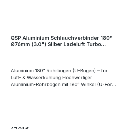
QSP Aluminium Schlauchverbinder 180°
Ø76mm (3.0") Silber Ladeluft Turbo
Intercooler
Aluminium 180° Rohrbogen (U-Bogen) – für
Luft- & Wasserkühlung Hochwertiger
Aluminium-Rohrbogen mit 180° Winkel (U-Form)
zur Verwendung in Luft- oder
Kühlwassersystemen. Dieser Bogen wird häufig
zum Verbinden von Silikonschläuchen eingesetzt
und ist ideal für Kfz-Anwendungen, Motorsport,
Tuning sowie industrielle Einsätze geeignet. Für
eine optimale und sichere Montage empfiehlt es
Regulärer Preis: