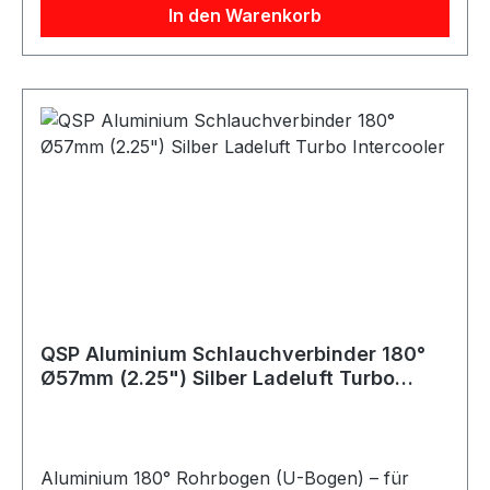
In den Warenkorb
herstellen. Die Bördelkante verbessert den Halt
des Silikonschlauchs deutlich und reduziert das
Risiko des Abrutschens bei Druckbelastung.
Produktdetails: Material: Aluminium Winkel: 180°
(U-Bogen) Schenkellänge: ca. 150 mm je Seite
Einsatzbereich: Luftführung, Kühlwasser,
Ladeluft, universell einsetzbar
QSP Aluminium Schlauchverbinder 180°
Ø57mm (2.25") Silber Ladeluft Turbo
Intercooler
Aluminium 180° Rohrbogen (U-Bogen) – für