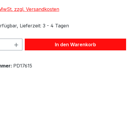
. MwSt. zzgl. Versandkosten
fügbar, Lieferzeit: 3 - 4 Tagen
 Anzahl: Gib den gewünschten Wert ein 
In den Warenkorb
mmer:
PD17615