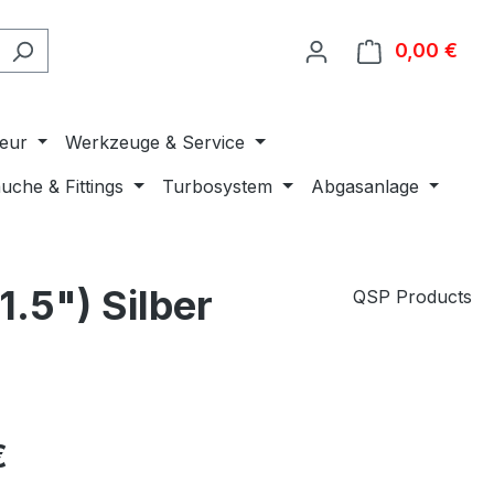
0,00 €
Ware
ieur
Werkzeuge & Service
uche & Fittings
Turbosystem
Abgasanlage
.5") Silber
QSP Products
€