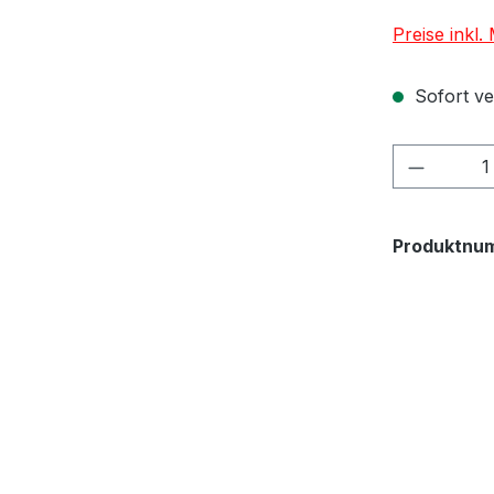
Preise inkl
Sofort ver
Produkt
Produktnu