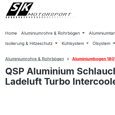
springen
Zur Hauptnavigation springen
Home
Aluminiumrohre & Rohrbögen
Aluminiumta
Isolierung & Hitzeschutz
Kühlsystem
Ölsystem
Aluminiumrohre & Rohrbögen
Aluminiumbogen 180
QSP Aluminium Schlauch
Ladeluft Turbo Intercool
Bildergalerie überspringen