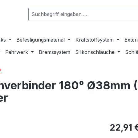
nks
Befestigungsmaterial
Kraftstoffsystem
Exter
Fahrwerk
Bremssystem
Silikonschläuche
Schlä
°
verbinder 180° Ø38mm (1
er
22,91 