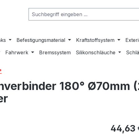
nks
Befestigungsmaterial
Kraftstoffsystem
Exter
Fahrwerk
Bremssystem
Silikonschläuche
Schlä
°
hverbinder 180° Ø70mm (
er
44,63 