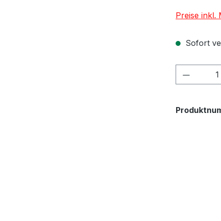
Preise inkl
Sofort ver
Produkt
Produktnu