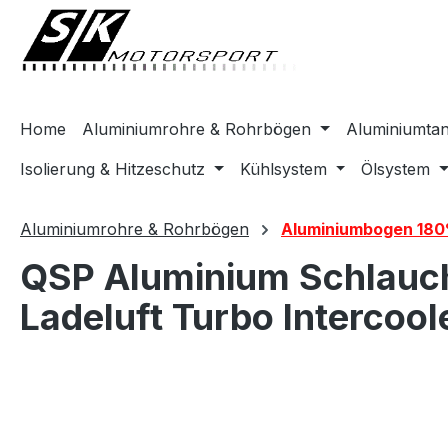
springen
Zur Hauptnavigation springen
Home
Aluminiumrohre & Rohrbögen
Aluminiumta
Isolierung & Hitzeschutz
Kühlsystem
Ölsystem
Aluminiumrohre & Rohrbögen
Aluminiumbogen 180
QSP Aluminium Schlauc
Ladeluft Turbo Intercool
Bildergalerie überspringen