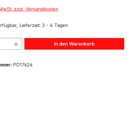
. MwSt. zzgl. Versandkosten
fügbar, Lieferzeit: 3 - 4 Tagen
 Anzahl: Gib den gewünschten Wert ein 
In den Warenkorb
mmer:
PD17624