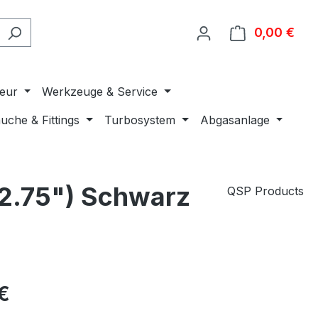
0,00 €
Ware
ieur
Werkzeuge & Service
uche & Fittings
Turbosystem
Abgasanlage
2.75") Schwarz
QSP Products
€