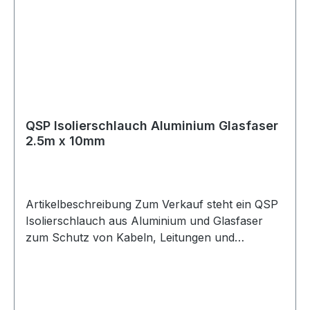
QSP Isolierschlauch Aluminium Glasfaser
2.5m x 10mm
Artikelbeschreibung Zum Verkauf steht ein QSP
Isolierschlauch aus Aluminium und Glasfaser
zum Schutz von Kabeln, Leitungen und
Schläuchen. Produktdetails Hersteller QSP
Products Artikel Isolierschlauch /
Hitzeschutzschlauch Material Aluminium /
Glasfaser Farbe silber Länge 2.5m