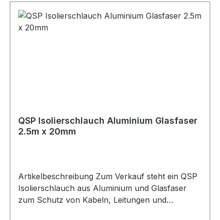
Landwirtschaft Gartenbau Dieselmotoren
Benzinmotoren Turbomotoren Beschreibung
QSP Isolierschlauch aus Aluminium mit einer
Zwischenschicht aus Glasfaser. Der Schlauch
wird häufig zum Schutz von Kabeln,
Lüftungskanälen, Kraftstoffleitungen,
Klimaleitungen und weiteren Leitungen
verwendet. Durch den Temperaturbereich von
-40°C bis 250°C ist der Isolierschlauch
widerstandsfähig gegen Wasser, Öle und hohe
QSP Isolierschlauch Aluminium Glasfaser
Temperaturen. Die Lieferung erfolgt auf einer
2.5m x 20mm
Rolle mit 2.5m Länge und einem
Innendurchmesser von 15mm. Lieferumfang 1x
QSP Isolierschlauch Aluminium Glasfaser 2.5m x
15mm
Artikelbeschreibung Zum Verkauf steht ein QSP
Isolierschlauch aus Aluminium und Glasfaser
zum Schutz von Kabeln, Leitungen und
Schläuchen. Produktdetails Hersteller QSP