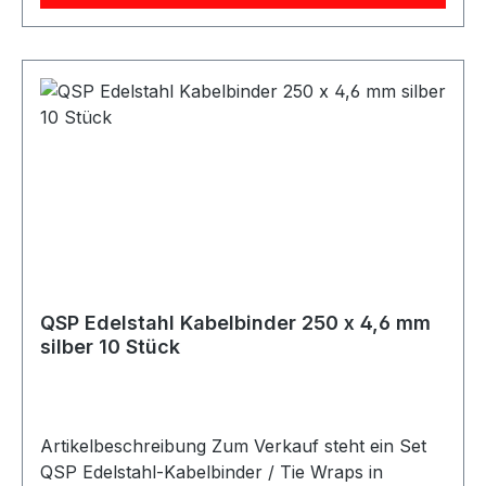
Lebensmittelindustrie Offshore-Bereich Schiffbau
Industrielle Anwendungen Beschreibung QSP
Edelstahl-Kabelbinder mit 200 mm Länge. Die
Kabelbinder eignen sich ideal für Anwendungen,
bei denen eine hochwertige Optik, hohe
Belastbarkeit und Beständigkeit gefragt sind.
Durch Edelstahl-Ausführung sind sie besonders
geeignet für extreme und kritische
Einsatzbedingungen. Lieferumfang 10x QSP
Edelstahl Kabelbinder 200 x 4,6 mm silber
QSP Edelstahl Kabelbinder 250 x 4,6 mm
silber 10 Stück
Artikelbeschreibung Zum Verkauf steht ein Set
QSP Edelstahl-Kabelbinder / Tie Wraps in