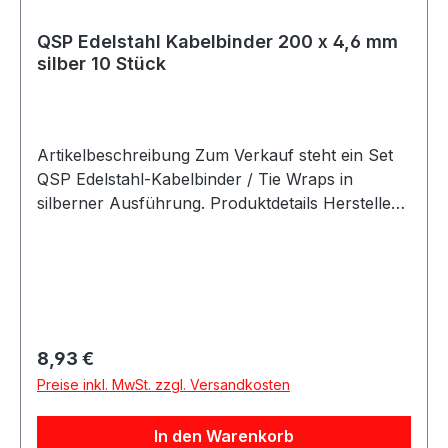
QSP Edelstahl Kabelbinder 200 x 4,6 mm
silber 10 Stück
Artikelbeschreibung Zum Verkauf steht ein Set
QSP Edelstahl-Kabelbinder / Tie Wraps in
silberner Ausführung. Produktdetails Hersteller
QSP Products Artikel Edelstahl-Kabelbinder /
Stainless Steel Tie Wrap Material Edelstahl Farbe
silber Länge 200 mm Breite 4,6 mm
Verpackungseinheit 10 Stück Eigenschaften
Selbstschließend Nicht brennbar Antimagnetisch
Hohe chemische Beständigkeit
Regulärer Preis:
8,93 €
Temperaturbeständig bis ca. 650 °C Hochwertige
Preise inkl. MwSt. zzgl. Versandkosten
Optik gegenüber Kunststoff-Kabelbindern
Geeignet für Auto Motorrad Moped Oldtimer
In den Warenkorb
Innenraum Petrochemische Industrie