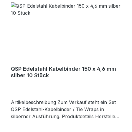
Umgebungen Hohe Festigkeit für zuverlässige
Sicherung Zertifizierungen / Standards DTD
189A ISO 9001 BS EN 9100 / 9120 Beschreibung
Edelstahl-Sicherungsdraht mit 0,810 mm
Durchmesser zur Sicherung von Schrauben,
Muttern und anderen Befestigungselementen.
Der Draht eignet sich besonders für
Anwendungen, bei denen Sicherheit,
Zuverlässigkeit und Haltbarkeit wichtig sind, zum
Beispiel im Motorsport, Automotive-, Luftfahrt-
QSP Edelstahl Kabelbinder 150 x 4,6 mm
oder Industriebereich. Lieferumfang 1x Spule
silber 10 Stück
Edelstahl Sicherungsdraht 0,81 mm / 250 g
Artikelbeschreibung Zum Verkauf steht ein Set
QSP Edelstahl-Kabelbinder / Tie Wraps in
silberner Ausführung. Produktdetails Hersteller
QSP Products Artikel Edelstahl-Kabelbinder /
Stainless Steel Tie Wrap Material Edelstahl Farbe