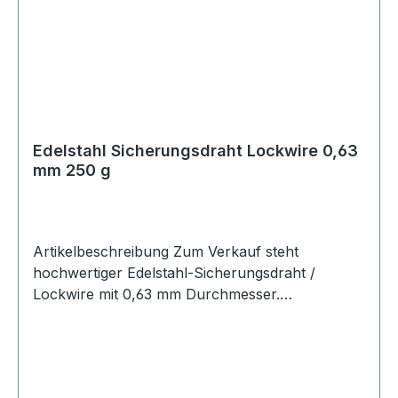
Edelstahl Sicherungsdraht Lockwire 0,63
mm 250 g
Artikelbeschreibung Zum Verkauf steht
hochwertiger Edelstahl-Sicherungsdraht /
Lockwire mit 0,63 mm Durchmesser.
Produktdetails Artikel Sicherungsdraht /
Lockwire / Safety Wire Material Edelstahl
Durchmesser 0,635 mm Durchmesser 0,025 Zoll
Spulengewicht 250 g Ausführung