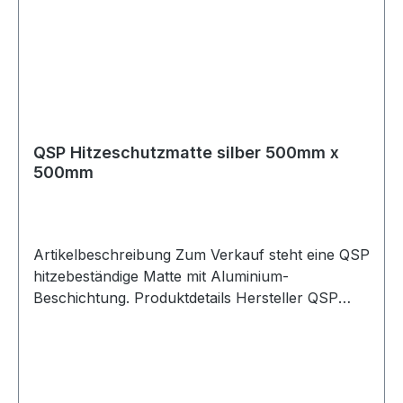
Dauertemperatur von 550°C sowie kurzzeitige
Spitzentemperaturen bis 900°C geeignet. Mit den
Abmessungen 250mm x 500mm eignet sich die
Hitzeschutzmatte ideal für den Einsatz im
Motorraum, in der Nähe von Abgasanlagen oder
zum Schutz hitzeempfindlicher Bauteile.
Lieferumfang 1x QSP Hitzeschutzmatte silber
QSP Hitzeschutzmatte silber 500mm x
250mm x 500mm
500mm
Artikelbeschreibung Zum Verkauf steht eine QSP
hitzebeständige Matte mit Aluminium-
Beschichtung. Produktdetails Hersteller QSP
Products Artikel Hitzeschutzmatte / Heat-
Resistant Mat Ausführung mit Aluminium-
Beschichtung Farbe silber Länge 500mm Breite
500mm Maximale Dauertemperatur 550°C