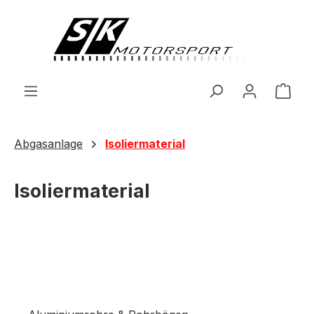
alt springen
Ware
Abgasanlage
Isoliermaterial
Isoliermaterial