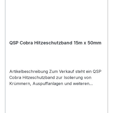
Rolle mit 15m Länge und 50mm Breite geliefert.
Das Hitzeschutzband ist für eine maximale
Dauertemperatur von 650°C und kurzzeitige
Spitzentemperaturen bis 1095°C geeignet.
Edelstahl-Kabelbinder sind im Lieferumfang
enthalten. Für eine lange Haltbarkeit wird
empfohlen, zusätzlich Edelstahl-Haltedraht um
QSP Cobra Hitzeschutzband 15m x 50mm
das gewickelte Hitzeschutzband zu montieren.
Lieferumfang 1x QSP Hitzeschutzband schwarz
15m x 50mm Edelstahl-Kabelbinder
Artikelbeschreibung Zum Verkauf steht ein QSP
Cobra Hitzeschutzband zur Isolierung von
Krümmern, Auspuffanlagen und weiteren
Hitzequellen. Produktdetails Hersteller QSP
Products Artikel Hitzeschutzband / Heat Wrap
Material Basalt Farbe Cobra Länge 15m Breite
50mm Maximale Dauertemperatur 650°C