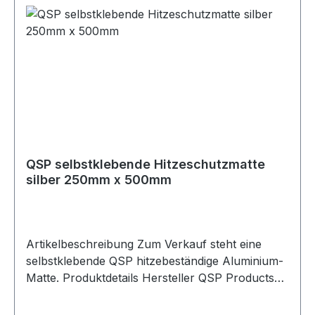
Strahlungswärme. Die Matte reflektiert bis zu
90% der Hitze und ist für eine maximale
Dauertemperatur von 550°C sowie kurzzeitige
Spitzentemperaturen bis 900°C geeignet. Mit den
Abmessungen 1000mm x 1000mm eignet sich die
Hitzeschutzmatte ideal für größere Bereiche im
Motorraum, in der Nähe von Abgasanlagen oder
zum Schutz hitzeempfindlicher Bauteile.
Lieferumfang 1x QSP Hitzeschutzmatte silber
1000mm x 1000mm
QSP selbstklebende Hitzeschutzmatte
silber 250mm x 500mm
Artikelbeschreibung Zum Verkauf steht eine
selbstklebende QSP hitzebeständige Aluminium-
Matte. Produktdetails Hersteller QSP Products
Artikel Hitzeschutzmatte / Heat-Resistant Mat
Ausführung selbstklebend Material Aluminium-