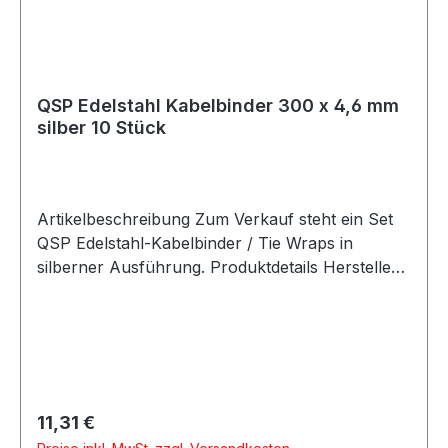
Einsatzbedingungen. Lieferumfang 10x QSP
Edelstahl Kabelbinder 250 x 4,6 mm silber
QSP Edelstahl Kabelbinder 300 x 4,6 mm
silber 10 Stück
Artikelbeschreibung Zum Verkauf steht ein Set
QSP Edelstahl-Kabelbinder / Tie Wraps in
silberner Ausführung. Produktdetails Hersteller
QSP Products Artikel Edelstahl-Kabelbinder /
Stainless Steel Tie Wrap Material Edelstahl Farbe
silber Länge 300 mm Breite 4,6 mm
Verpackungseinheit 10 Stück Eigenschaften
Selbstschließend Nicht brennbar Antimagnetisch
Hohe chemische Beständigkeit
Regulärer Preis:
11,31 €
Temperaturbeständig bis ca. 650 °C Hochwertige