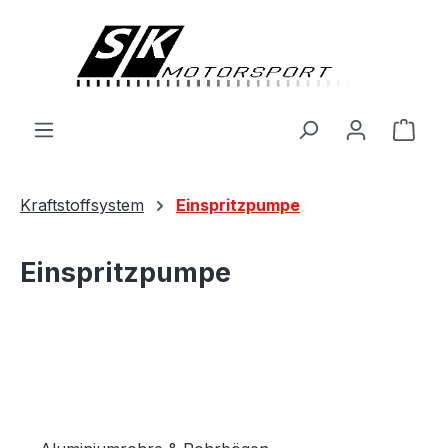
alt springen
Ware
Kraftstoffsystem
Einspritzpumpe
Einspritzpumpe