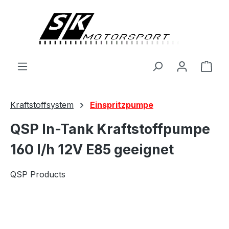
alt springen
Ware
Kraftstoffsystem
Einspritzpumpe
QSP In-Tank Kraftstoffpumpe
160 l/h 12V E85 geeignet
QSP Products
Bildergalerie überspringen