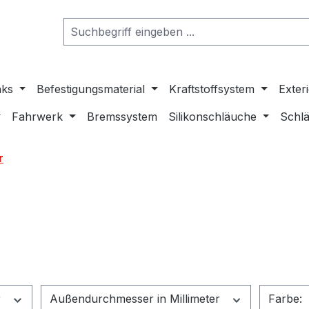
nks
Befestigungsmaterial
Kraftstoffsystem
Exter
Fahrwerk
Bremssystem
Silikonschläuche
Schlä
r
r
Außendurchmesser in Millimeter
Farbe: