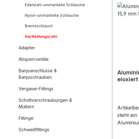
Verwendb
Edelstahl-ummantelte Schläuche
Fittings 
Dünnwand
Nylon-ummantelte Schläuche
12,7 mm
Bremsschlauch
2 Meter 
Hartleitungsrohr
schwarz e
für den E
Adapter
oder Luft
Absperrventile
flexible
einfach 
Banjoanschlüsse &
Alumini
gebogen 
Banjoschrauben
eloxiert
Aluminiu
Meter 
Vergaser-Fittings
dafür vo
verwende
Schottverschraubungen &
von Rohr
Muttern
Artikelb
männlich
steht ei
Fittinge
Lieferum
Aluminiu
schwarz 
Schweißfittings
eloxiert
Produktde