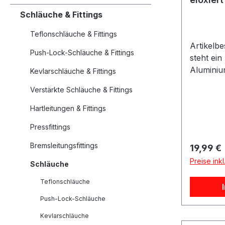
Meter 
Schläuche & Fittings
Teflonschläuche & Fittings
Artikelb
Push-Lock-Schläuche & Fittings
steht ei
Aluminiu
Kevlarschläuche & Fittings
eloxiert
Verstärkte Schläuche & Fittings
Produktde
Aluminiu
Hartleitungen & Fittings
Material
Pressfittings
schwarz 
Außendu
Bremsleitungsfittings
Reguläre
19,99 €
Außendur
Preise ink
Schläuche
2 Meter 
Zustand 
Teflonschläuche
Geeignet 
Push-Lock-Schläuche
für Luft
biegbar L
Kevlarschläuche