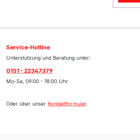
für Luft
biegbar L
Verwendb
Fittings 
Dünnwand
9,5 mm 
Service-Hotline
Meter Lä
Unterstützung und Beratung unter:
schwarz e
für den E
0151 - 22347379
oder Luft
flexible
Mo-Sa, 09:00 - 18:00 Uhr
einfach 
gebogen 
Aluminiu
Oder über unser
Kontaktformular
.
dafür vo
verwende
von Rohr
männlich