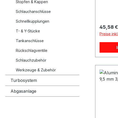
Stopfen & Kappen
Aluminiu
Material
Schlauchanschlüsse
schwarz 
Schnellkupplungen
Außendu
Reguläre
45,58 €
Außendur
T- & Y-Stücke
Preise ink
4 Meter
Tankanschlüsse
Zustand 
Geeignet 
Rückschlagventile
für Luft
Schlauchzubehör
biegbar L
Verwendb
Werkzeuge & Zubehör
Fittings 
Turbosystem
Dünnwand
15,9 mm
Abgasanlage
4 Meter 
schwarz e
für den E
oder Luft