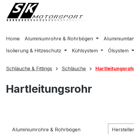
springen
Zur Hauptnavigation springen
Home
Aluminiumrohre & Rohrbögen
Aluminiumta
Isolierung & Hitzeschutz
Kühlsystem
Ölsystem
Schläuche & Fittings
Schläuche
Hartleitungsroh
Hartleitungsrohr
Aluminiumrohre & Rohrbögen
Herstelle