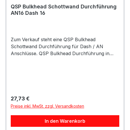
QSP Bulkhead Schottwand Durchführung
AN16 Dash 16
Zum Verkauf steht eine QSP Bulkhead
Schottwand Durchführung für Dash / AN
Anschlüsse. QSP Bulkhead Durchführung in
hochwertiger Ausführung. Die Durchführung
eignet sich zur sauberen Verbindung von
Leitungen durch Bleche, Schottwände,
Halterungen oder Trennwände und ermöglicht
eine stabile Montage im Leitungssystem. Die
Schottwand Durchführung eignet sich für
Regulärer Preis:
27,73 €
Anwendungen im Kraftstoff- und Ölbereich
Preise inkl. MwSt. zzgl. Versandkosten
sowie für verschiedene Motorsport-, Tuning-
und Umbauprojekte. Produktdetails Hersteller
In den Warenkorb
QSP Products Artikel Bulkhead Schottwand
Durchführung Ausführung Male - Male