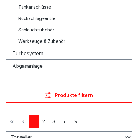
Tankanschlüsse
Rückschlagventile
Schlauchzubehör
Werkzeuge & Zubehör
Turbosystem
Abgasanlage
Produkte filtern
Seite
Seite
Seite
1
2
3