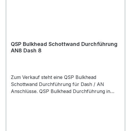
Schottwanddurchführungen
Blechdurchführungen Adapteranschlüsse
Motorsport Fahrzeugtuning Rennsport Umbau-
und Projektfahrzeuge
QSP Bulkhead Schottwand Durchführung
AN8 Dash 8
Zum Verkauf steht eine QSP Bulkhead
Schottwand Durchführung für Dash / AN
Anschlüsse. QSP Bulkhead Durchführung in
hochwertiger Ausführung. Die Durchführung
eignet sich zur sauberen Verbindung von
Leitungen durch Bleche, Schottwände,
Halterungen oder Trennwände und ermöglicht
eine stabile Montage im Leitungssystem. Die