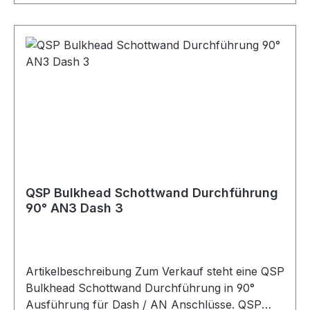
Bauform gerade Größe Dash / AN Gewindetyp
AN / Dash / JIC / UNF Anwendung Kraftstoff /
Öl Verpackungseinheit 1 Stück Geeignet für
Kraftstoffleitungen Ölleitungen AN-Anschlüsse
Dash-Anschlüsse Bulkhead Anschlüsse
Schottwanddurchführungen
Blechdurchführungen Adapteranschlüsse
Motorsport Fahrzeugtuning Rennsport Umbau-
und Projektfahrzeuge
QSP Bulkhead Schottwand Durchführung
90° AN3 Dash 3
Artikelbeschreibung Zum Verkauf steht eine QSP
Bulkhead Schottwand Durchführung in 90°
Ausführung für Dash / AN Anschlüsse. QSP