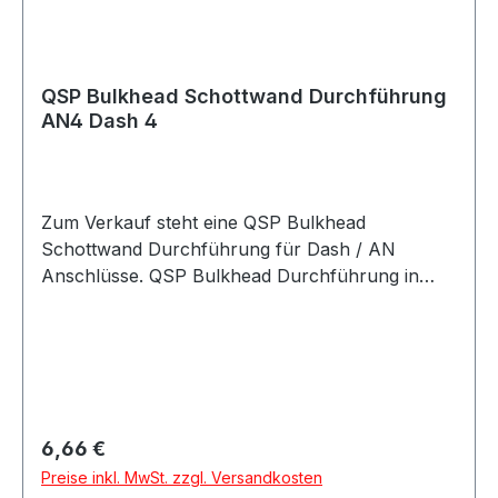
und Projektfahrzeuge
QSP Bulkhead Schottwand Durchführung
AN4 Dash 4
Zum Verkauf steht eine QSP Bulkhead
Schottwand Durchführung für Dash / AN
Anschlüsse. QSP Bulkhead Durchführung in
hochwertiger Ausführung. Die Durchführung
eignet sich zur sauberen Verbindung von
Leitungen durch Bleche, Schottwände,
Halterungen oder Trennwände und ermöglicht
eine stabile Montage im Leitungssystem. Die
Schottwand Durchführung eignet sich für
Regulärer Preis:
6,66 €
Anwendungen im Kraftstoff- und Ölbereich
Preise inkl. MwSt. zzgl. Versandkosten
sowie für verschiedene Motorsport-, Tuning-