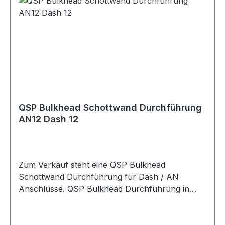
Öl Verpackungseinheit 1 Stück Geeignet für
Kraftstoffleitungen Ölleitungen AN-Anschlüsse
Dash-Anschlüsse Bulkhead Anschlüsse
Schottwanddurchführungen
Blechdurchführungen Adapteranschlüsse
Motorsport Fahrzeugtuning Rennsport Umbau-
und Projektfahrzeuge
QSP Bulkhead Schottwand Durchführung
AN12 Dash 12
Zum Verkauf steht eine QSP Bulkhead
Schottwand Durchführung für Dash / AN
Anschlüsse. QSP Bulkhead Durchführung in
hochwertiger Ausführung. Die Durchführung
eignet sich zur sauberen Verbindung von
Leitungen durch Bleche, Schottwände,