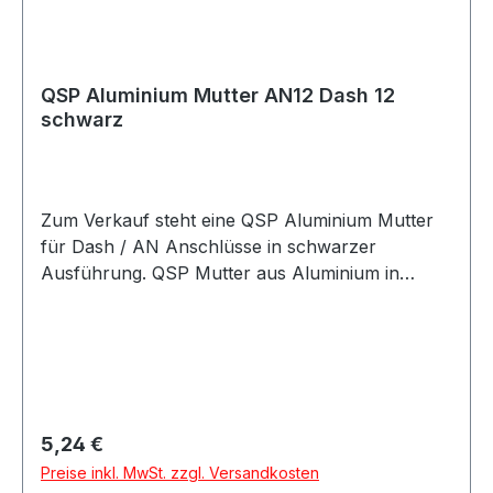
QSP Aluminium Mutter AN12 Dash 12
schwarz
Zum Verkauf steht eine QSP Aluminium Mutter
für Dash / AN Anschlüsse in schwarzer
Ausführung. QSP Mutter aus Aluminium in
schwarzer Ausführung. Die Mutter eignet sich
für Dash / AN Anschlusslösungen im Kraftstoff-
und Ölbereich und kann für verschiedene AN-
und Dash-Größen verwendet werden. Die Mutter
eignet sich für Motorsport-, Tuning- und
Umbauprojekte sowie für individuelle Leitungs-
Regulärer Preis:
5,24 €
und Anschlusslösungen. Produktdetails
Preise inkl. MwSt. zzgl. Versandkosten
Hersteller QSP Products Artikel Mutter Material