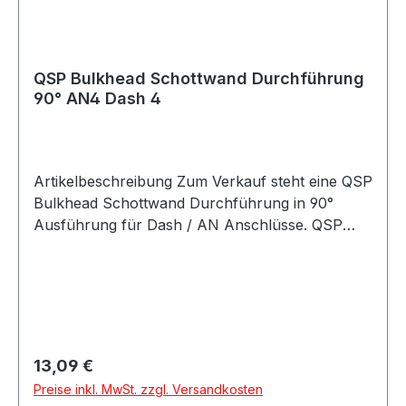
Motorsport Fahrzeugtuning Rennsport Umbau-
und Projektfahrzeuge
QSP Bulkhead Schottwand Durchführung
90° AN4 Dash 4
Artikelbeschreibung Zum Verkauf steht eine QSP
Bulkhead Schottwand Durchführung in 90°
Ausführung für Dash / AN Anschlüsse. QSP
Bulkhead Durchführung in hochwertiger
Ausführung. Die Durchführung eignet sich zur
sauberen Verbindung von Leitungen durch
Bleche, Schottwände, Halterungen oder
Trennwände und ermöglicht eine stabile und
platzsparende Montage im Leitungssystem. Die
Regulärer Preis:
13,09 €
Schottwand Durchführung eignet sich für
Preise inkl. MwSt. zzgl. Versandkosten
Anwendungen im Kraftstoff- und Ölbereich