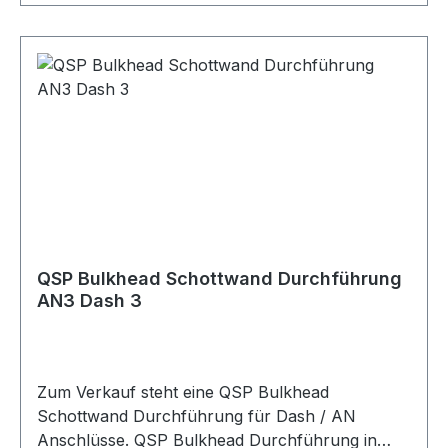
ummantelter PTFE-Schlauch Artikelnummer
QGS-DF03 Verpackungseinheit 1 Stück Geeignet
für Kraftstoffleitungen Ölleitungen Edelstahl
ummantelte PTFE-Schläuche Dash 3 / AN3
Anschlüsse AN-Anschlüsse PTFE-
Schlauchanschlüsse Motorsport Fahrzeugtuning
Rennsport Umbau- und Projektfahrzeuge
QSP Bulkhead Schottwand Durchführung
AN3 Dash 3
Zum Verkauf steht eine QSP Bulkhead
Schottwand Durchführung für Dash / AN
Anschlüsse. QSP Bulkhead Durchführung in