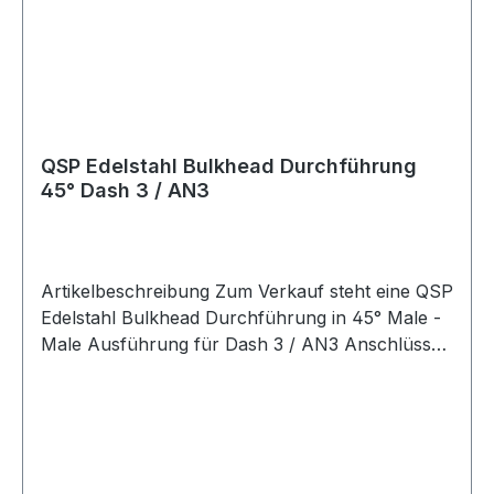
ummantelter PTFE-Schlauch Artikelnummer
QGS-PP03 Verpackungseinheit 1 Stück Geeignet
für Kraftstoffleitungen Ölleitungen Edelstahl
ummantelte PTFE-Schläuche Dash 3 / AN3
Anschlüsse AN-Anschlüsse Bulkhead
Anschlüsse Schottwanddurchführungen
QSP Edelstahl Bulkhead Durchführung
Blechdurchführungen Motorsport
45° Dash 3 / AN3
Fahrzeugtuning Rennsport Umbau- und
Projektfahrzeuge
Artikelbeschreibung Zum Verkauf steht eine QSP
Edelstahl Bulkhead Durchführung in 45° Male -
Male Ausführung für Dash 3 / AN3 Anschlüsse.
QSP Bulkhead Durchführung aus Edelstahl in
silberner Ausführung. Die Durchführung besitzt
beidseitig Dash 3 / AN3 Anschlüsse mit AN3 /
3/8-24 UNF Gewinde und eignet sich zur
sauberen Verbindung von Leitungen durch