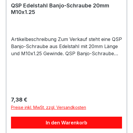
QSP Edelstahl Banjo-Schraube 20mm
M10x1.25
Artikelbeschreibung Zum Verkauf steht eine QSP
Banjo-Schraube aus Edelstahl mit 20mm Länge
und M10x1.25 Gewinde. QSP Banjo-Schraube
aus Edelstahl mit 20mm Länge in metrischer
M10x1.25 Ausführung. Die Schraube eignet sich
für Anwendungen im Kraftstoff- und Ölbereich.
Durch das Edelstahlmaterial ist die Banjo-
Schraube robust und für anspruchsvolle
Anwendungen im Motorsport, Fahrzeugtuning
Regulärer Preis:
7,38 €
und bei individuellen Fahrzeugumbauten
Preise inkl. MwSt. zzgl. Versandkosten
geeignet. Produktdetails Hersteller QSP Products
Artikel Banjo-Schraube Material Edelstahl Farbe
In den Warenkorb
silber Länge 20mm Bauform gerade Ausführung
Banjo zu Schlauch Gewinde M10x1.25