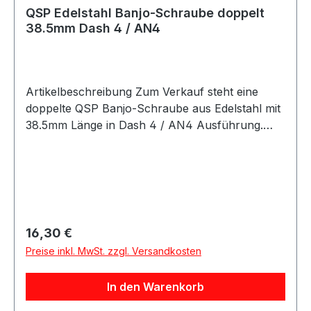
PTFE-Schläuche Edelstahl ummantelte
QSP Edelstahl Banjo-Schraube doppelt
Schläuche Motorsport Fahrzeugtuning
38.5mm Dash 4 / AN4
Rennsport Umbau- und Projektfahrzeuge
Artikelbeschreibung Zum Verkauf steht eine
doppelte QSP Banjo-Schraube aus Edelstahl mit
38.5mm Länge in Dash 4 / AN4 Ausführung.
QSP doppelte Banjo-Schraube aus Edelstahl mit
38.5mm Länge in Dash 4 / AN4 Ausführung. Die
Schraube verfügt über ein AN4 / 7/16-20 UNF
Gewinde und eignet sich für Anwendungen im
Kraftstoff- und Ölbereich. Durch die doppelte
Ausführung können zwei passende Banjo-
Regulärer Preis:
16,30 €
Anschlüsse verwendet werden. Das
Preise inkl. MwSt. zzgl. Versandkosten
Edelstahlmaterial macht die Banjo-Schraube
robust und geeignet für anspruchsvolle
In den Warenkorb
Anwendungen im Motorsport, Fahrzeugtuning
und bei individuellen Fahrzeugumbauten.