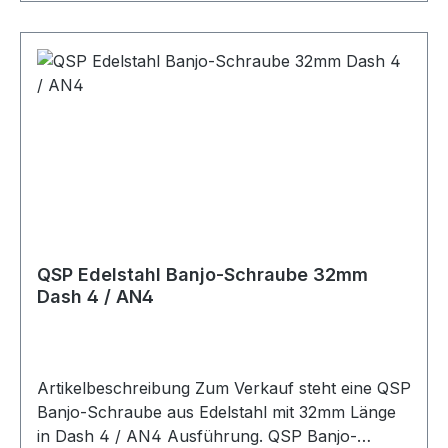
Produktdetails Hersteller QSP Products Artikel
doppelte Banjo-Schraube Material Edelstahl
Farbe silber Länge 38.5mm Bauform gerade
Größe Dash 4 / AN4 Gewinde AN4 / 7/16-20
UNF Gewindetyp AN / Dash / JIC / UNF
Geeignet für edelstahl ummantelte PTFE-
Schläuche Anwendung Kraftstoff / Öl Swivel
nein Cutterstyle nein Artikelnummer QGS-
RB04DL Verpackungseinheit 1 Stück Geeignet
für Banjo-Anschlüsse Kraftstoffleitungen
Ölleitungen PTFE-Schläuche Edelstahl
QSP Edelstahl Banjo-Schraube 32mm
ummantelte Schläuche Motorsport
Dash 4 / AN4
Fahrzeugtuning Rennsport Umbau- und
Projektfahrzeuge
Artikelbeschreibung Zum Verkauf steht eine QSP
Banjo-Schraube aus Edelstahl mit 32mm Länge
in Dash 4 / AN4 Ausführung. QSP Banjo-