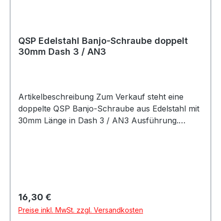
und bei individuellen Fahrzeugumbauten
geeignet. Lieferumfang 1x QSP Edelstahl Banjo-
Schraube 20mm Dash 3 / AN3
QSP Edelstahl Banjo-Schraube doppelt
30mm Dash 3 / AN3
Artikelbeschreibung Zum Verkauf steht eine
doppelte QSP Banjo-Schraube aus Edelstahl mit
30mm Länge in Dash 3 / AN3 Ausführung.
Produktdetails Hersteller QSP Products Artikel
doppelte Banjo-Schraube Material Edelstahl
Farbe silber Länge 30mm Bauform gerade
Größe Dash 3 / AN3 Gewinde AN3 / 3/8-24 UNF
Gewindetyp AN / Dash / JIC / UNF Geeignet für
edelstahl ummantelte PTFE-Schläuche
Regulärer Preis:
16,30 €
Anwendung Kraftstoff / Öl Swivel nein
Preise inkl. MwSt. zzgl. Versandkosten
Cutterstyle nein Artikelnummer QGS-RB03D