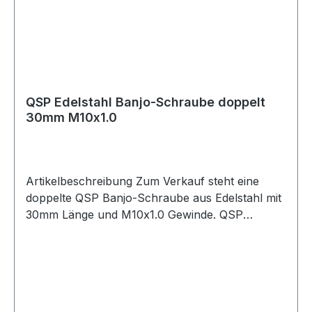
Kraftstoffleitungen Ölleitungen PTFE-Schläuche
Edelstahl ummantelte Schläuche Motorsport
Fahrzeugtuning Rennsport Umbau- und
Projektfahrzeuge
QSP Edelstahl Banjo-Schraube doppelt
30mm M10x1.0
Artikelbeschreibung Zum Verkauf steht eine
doppelte QSP Banjo-Schraube aus Edelstahl mit
30mm Länge und M10x1.0 Gewinde. QSP
doppelte Banjo-Schraube aus Edelstahl mit
30mm Länge in metrischer M10x1.0 Ausführung.
Die Schraube eignet sich für Anwendungen im
Kraftstoff- und Ölbereich. Durch die doppelte
Ausführung können zwei passende Banjo-