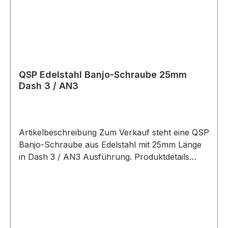
/ 3/8-24 UNF Gewinde und eignet sich für
Anwendungen im Kraftstoff- und Ölbereich.
Durch die doppelte Ausführung können zwei
passende Banjo-Anschlüsse verwendet werden.
Das Edelstahlmaterial macht die Banjo-Schraube
robust und geeignet für anspruchsvolle
QSP Edelstahl Banjo-Schraube 25mm
Anwendungen im Motorsport, Fahrzeugtuning
Dash 3 / AN3
und bei individuellen Fahrzeugumbauten.
Lieferumfang 1x QSP Edelstahl Banjo-Schraube
doppelt 38.5mm Dash 3 / AN3
Artikelbeschreibung Zum Verkauf steht eine QSP
Banjo-Schraube aus Edelstahl mit 25mm Länge
in Dash 3 / AN3 Ausführung. Produktdetails
Hersteller QSP Products Artikel Banjo-Schraube
Material Edelstahl Farbe silber Länge 25mm
Bauform gerade Größe Dash 3 / AN3 Gewinde
AN3 / 3/8-24 UNF Gewindetyp AN / Dash / JIC
/ UNF Geeignet für edelstahl ummantelte PTFE-