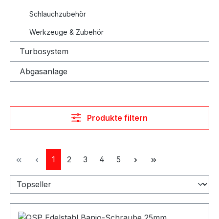
Schlauchzubehör
Werkzeuge & Zubehör
Turbosystem
Abgasanlage
Produkte filtern
Seite
Seite
Seite
Seite
Seite
1
2
3
4
5