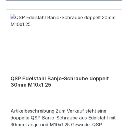
Gewindetyp metrisch Geeignet für edelstahl
ummantelte PTFE-Schläuche Anwendung
Kraftstoff / Öl Swivel nein Cutterstyle nein
Artikelnummer QGS-RB073 Verpackungseinheit
1 Stück Geeignet für Banjo-Anschlüsse
Kraftstoffleitungen Ölleitungen PTFE-Schläuche
Edelstahl ummantelte Schläuche Motorsport
Fahrzeugtuning Rennsport Umbau- und
Projektfahrzeuge
QSP Edelstahl Banjo-Schraube doppelt
30mm M10x1.25
Artikelbeschreibung Zum Verkauf steht eine
doppelte QSP Banjo-Schraube aus Edelstahl mit
30mm Länge und M10x1.25 Gewinde. QSP