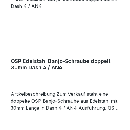
Edelstahl mit 25mm Länge in Dash 4 / AN4
Ausführung. Die Schraube verfügt über ein AN4
/ 7/16-20 UNF Gewinde und eignet sich für
Anwendungen im Kraftstoff- und Ölbereich.
Durch das Edelstahlmaterial ist die Banjo-
Schraube robust und für anspruchsvolle
Anwendungen im Motorsport, Fahrzeugtuning
und bei individuellen Fahrzeugumbauten
geeignet. Lieferumfang 1x QSP Edelstahl Banjo-
QSP Edelstahl Banjo-Schraube doppelt
Schraube 25mm Dash 4 / AN4
30mm Dash 4 / AN4
Artikelbeschreibung Zum Verkauf steht eine
doppelte QSP Banjo-Schraube aus Edelstahl mit
30mm Länge in Dash 4 / AN4 Ausführung. QSP
doppelte Banjo-Schraube aus Edelstahl mit
30mm Länge in Dash 4 / AN4 Ausführung. Die
Schraube verfügt über ein AN4 / 7/16-20 UNF