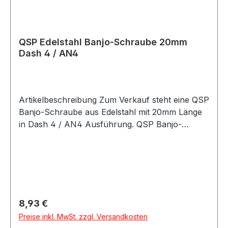
Schläuche Motorsport Fahrzeugtuning
Rennsport Umbau- und Projektfahrzeuge
QSP Edelstahl Banjo-Schraube 20mm
Dash 4 / AN4
Artikelbeschreibung Zum Verkauf steht eine QSP
Banjo-Schraube aus Edelstahl mit 20mm Länge
in Dash 4 / AN4 Ausführung. QSP Banjo-
Schraube aus Edelstahl mit 20mm Länge in Dash
4 / AN4 Ausführung. Die Schraube verfügt über
ein AN4 / 7/16-20 UNF Gewinde und eignet sich
für Anwendungen im Kraftstoff- und Ölbereich.
Durch das Edelstahlmaterial ist die Banjo-
Schraube robust und für anspruchsvolle
Regulärer Preis:
8,93 €
Anwendungen im Motorsport, Fahrzeugtuning
Preise inkl. MwSt. zzgl. Versandkosten
und bei individuellen Fahrzeugumbauten