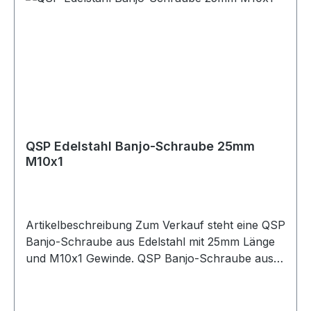
Ausführung Banjo zu Schlauch Gewinde M10x1
Gewindetyp metrisch Geeignet für edelstahl
ummantelte PTFE-Schläuche Anwendung
Kraftstoff / Öl Swivel nein Cutterstyle nein
Artikelnummer QGS-RB063DL
Verpackungseinheit 1 Stück Geeignet für Banjo-
Anschlüsse Kraftstoffleitungen Ölleitungen
PTFE-Schläuche Edelstahl ummantelte
Schläuche Motorsport Fahrzeugtuning
QSP Edelstahl Banjo-Schraube 25mm
Rennsport Umbau- und Projektfahrzeuge
M10x1
Artikelbeschreibung Zum Verkauf steht eine QSP
Banjo-Schraube aus Edelstahl mit 25mm Länge
und M10x1 Gewinde. QSP Banjo-Schraube aus
Edelstahl mit 25mm Länge in metrischer M10x1
Ausführung. Die Schraube eignet sich für
Anwendungen im Kraftstoff- und Ölbereich.