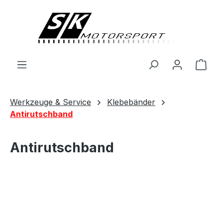
alt springen
Ware
Werkzeuge & Service
Klebebänder
Antirutschband
Antirutschband