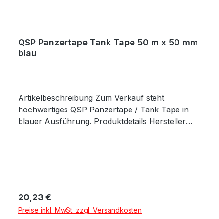
QSP Panzertape Tank Tape 50 m x 50 mm
blau
Artikelbeschreibung Zum Verkauf steht
hochwertiges QSP Panzertape / Tank Tape in
blauer Ausführung. Produktdetails Hersteller
QSP Products Artikel Panzertape / Tank Tape /
Race Tape / Rally Tape Farbe blau Länge 50 m
Breite 50 mm Stärke 0,26 mm Zugfestigkeit 140
N / 25 mm Verpackungseinheit 1 Rolle
Beschreibung Hochwertiges QSP Tank Tape für
vielseitige Anwendungen im Fahrzeug-,
Regulärer Preis:
20,23 €
Motorsport-, Werkstatt- und Rallyebereich. Mit
Preise inkl. MwSt. zzgl. Versandkosten
einer Länge von 50 Metern, einer Breite von 50