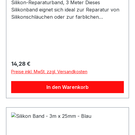
Silikon-Reparaturband, 3 Meter Dieses
Silikonband eignet sich ideal zur Reparatur von
Silikonschläuchen oder zur farblichen
Gestaltung bestehender Silikonleitungen. Das
Band lässt sich einfach anbringen und
vulkanisiert innerhalb von 24 Stunden bei
Raumtemperatur zu einer festen, dauerhaften
Verbindung. Nach der Aushärtung entsteht eine
widerstandsfähige und flexible Oberfläche. Das
Regulärer Preis:
14,28 €
Silikon-Reparaturband ist vielseitig einsetzbar
Preise inkl. MwSt. zzgl. Versandkosten
und eignet sich für Reparatur-, Schutz- und
Anpassungsarbeiten an Silikonschläuchen.
In den Warenkorb