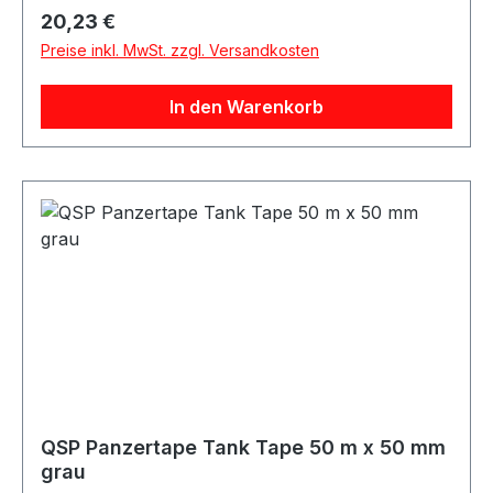
Anwendungen im Fahrzeug-, Motorsport-,
Regulärer Preis:
20,23 €
Werkstatt- und Rallyebereich. Mit einer Länge
Preise inkl. MwSt. zzgl. Versandkosten
von 50 Metern, einer Breite von 50 mm und
hoher Zugfestigkeit ist das Klebeband ideal für
In den Warenkorb
schnelle Befestigungen, Reparaturen und
universelle Arbeiten. Lieferumfang 1x Rolle QSP
Panzertape / Tank Tape 50 m x 50 mm rot
QSP Panzertape Tank Tape 50 m x 50 mm
grau