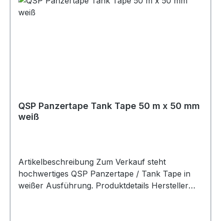
QSP Panzertape Tank Tape 50 m x 50 mm
weiß
Artikelbeschreibung Zum Verkauf steht
hochwertiges QSP Panzertape / Tank Tape in
weißer Ausführung. Produktdetails Hersteller
QSP Products Artikel Panzertape / Tank Tape /
Race Tape / Rally Tape Farbe weiß Länge 50 m
Breite 50 mm Stärke 0,26 mm Zugfestigkeit 140