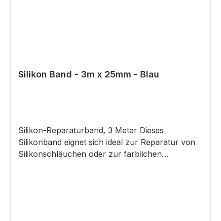
Silikon Band - 3m x 25mm - Blau
Silikon-Reparaturband, 3 Meter Dieses
Silikonband eignet sich ideal zur Reparatur von
Silikonschläuchen oder zur farblichen
Gestaltung bestehender Silikonleitungen. Das
Band lässt sich einfach anbringen und
vulkanisiert innerhalb von 24 Stunden bei
Raumtemperatur zu einer festen, dauerhaften
Verbindung. Nach der Aushärtung entsteht eine