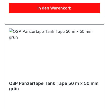
mm und hoher Zugfestigkeit ist das Klebeband
In den Warenkorb
ideal für schnelle Befestigungen, Reparaturen
und universelle Arbeiten. Lieferumfang 1x Rolle
QSP Panzertape / Tank Tape 50 m x 50 mm
blau
QSP Panzertape Tank Tape 50 m x 50 mm
grün