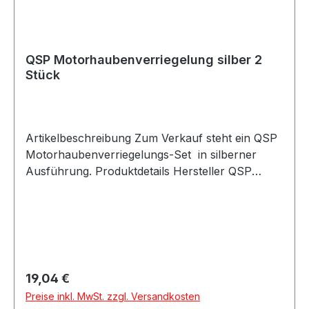
QSP Motorhaubenverriegelung silber 2
Stück
Artikelbeschreibung Zum Verkauf steht ein QSP
Motorhaubenverriegelungs-Set in silberner
Ausführung. Produktdetails Hersteller QSP
Products Artikel Motorhaubenverriegelung /
Motorhaubenstifte / Haubenverschluss Farbe
silber Stiftlänge M10 Verpackungseinheit 2 Stück
Geeignet für Motorhauben Motorsport Rallye
Rennfahrzeuge Umbau- und Projektfahrzeuge
Universelle Fahrzeuganwendungen
Regulärer Preis:
19,04 €
Beschreibung QSP Motorhaubenverriegelung
Preise inkl. MwSt. zzgl. Versandkosten
zur sicheren Befestigung der Motorhaube. Das