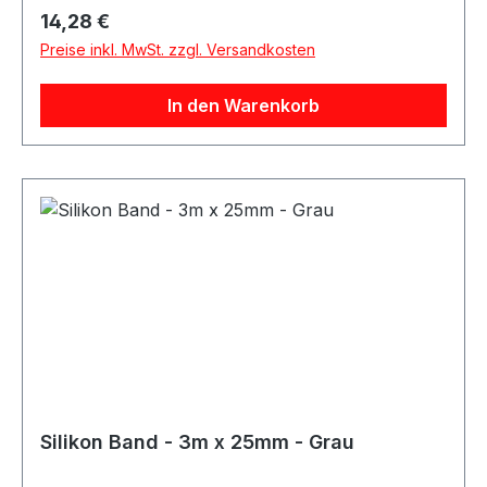
widerstandsfähige und flexible Oberfläche. Das
Regulärer Preis:
14,28 €
Silikon-Reparaturband ist vielseitig einsetzbar
Preise inkl. MwSt. zzgl. Versandkosten
und eignet sich für Reparatur-, Schutz- und
Anpassungsarbeiten an Silikonschläuchen.
In den Warenkorb
Silikon Band - 3m x 25mm - Grau