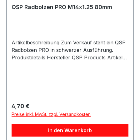
QSP Radbolzen PRO M14x1.25 80mm
Artikelbeschreibung Zum Verkauf steht ein QSP
Radbolzen PRO in schwarzer Ausführung.
Produktdetails Hersteller QSP Products Artikel
Radbolzen / Wheel Stud Ausführung PRO
Gewinde M14x1.25 Länge 80mm Breite M14
Farbe schwarz Artikelnummer QSN80606014-
PRO Verpackungseinheit 1 Stück Beschreibung
QSP Radbolzen PRO mit M14x1.25 Gewinde und
80mm Länge. Der Radbolzen eignet sich für
Regulärer Preis:
4,70 €
passende Radnaben-, Felgen- und
Preise inkl. MwSt. zzgl. Versandkosten
Radmutterkombinationen sowie für Motorsport-,
Umbau- und Projektfahrzeuge. Durch die PRO-
In den Warenkorb
Ausführung und die schwarze Oberfläche ist der
Radbolzen besonders für sportliche