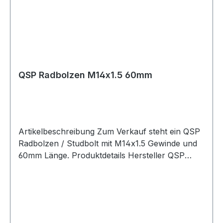
QSP Radbolzen M14x1.5 60mm
Artikelbeschreibung Zum Verkauf steht ein QSP
Radbolzen / Studbolt mit M14x1.5 Gewinde und
60mm Länge. Produktdetails Hersteller QSP
Products Artikel Radbolzen / Studbolt Gewinde
M14x1.5 Länge 60mm Rändeldurchmesser ca.
15mm Breite M14 Farbe schwarz Artikelnummer
QSS43 Verpackungseinheit 1 Stück Maßangaben
Maß A 15mm Maß B M14 Maß C 60mm Maß D