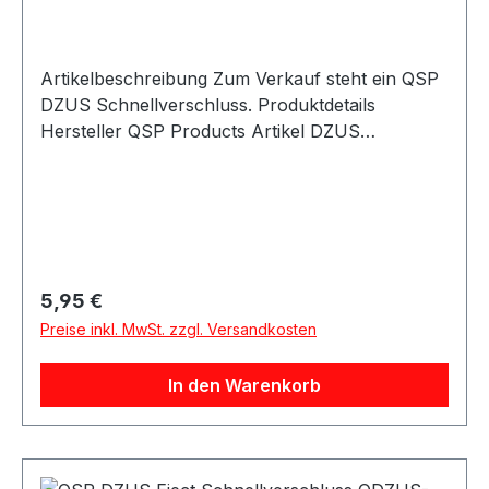
Artikelbeschreibung Zum Verkauf steht ein QSP
DZUS Schnellverschluss. Produktdetails
Hersteller QSP Products Artikel DZUS
Schnellverschluss Artikelnummer QDZUS
Verpackungseinheit 1 Stück Geeignet für
Motorsport Rallye Rennfahrzeuge
Karosserieteile Abdeckungen Verkleidungen
Umbau- und Projektfahrzeuge Beschreibung
QSP DZUS Schnellverschluss zur schnellen und
Regulärer Preis:
5,95 €
sicheren Befestigung von Karosserieteilen,
Preise inkl. MwSt. zzgl. Versandkosten
Abdeckungen oder Verkleidungen. Lieferumfang
1x QSP DZUS Schnellverschluss
In den Warenkorb