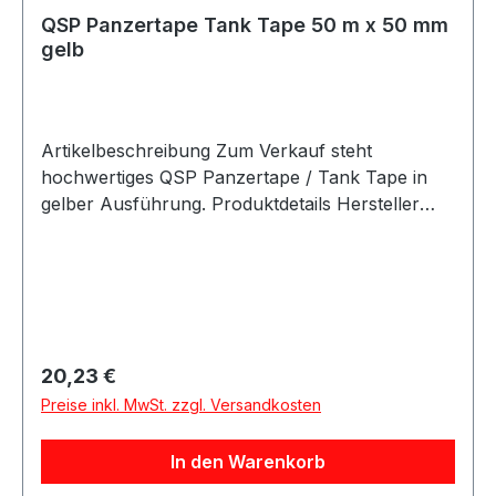
QSP Panzertape Tank Tape 50 m x 50 mm
gelb
Artikelbeschreibung Zum Verkauf steht
hochwertiges QSP Panzertape / Tank Tape in
gelber Ausführung. Produktdetails Hersteller
QSP Products Artikel Panzertape / Tank Tape /
Race Tape / Rally Tape Farbe gelb Länge 50 m
Breite 50 mm Stärke 0,26 mm Zugfestigkeit 140
N / 25 mm Verpackungseinheit 1 Rolle
Beschreibung Hochwertiges QSP Tank Tape für
vielseitige Anwendungen im Fahrzeug-,
Regulärer Preis:
20,23 €
Motorsport-, Werkstatt- und Rallyebereich. Mit
Preise inkl. MwSt. zzgl. Versandkosten
einer Länge von 50 Metern, einer Breite von 50
mm und hoher Zugfestigkeit ist das Klebeband
In den Warenkorb
ideal für schnelle Befestigungen, Reparaturen
und universelle Arbeiten. Lieferumfang 1x Rolle