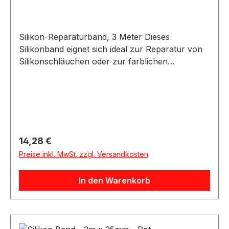
Silikon-Reparaturband, 3 Meter Dieses
Silikonband eignet sich ideal zur Reparatur von
Silikonschläuchen oder zur farblichen
Gestaltung bestehender Silikonleitungen. Das
Band lässt sich einfach anbringen und
vulkanisiert innerhalb von 24 Stunden bei
Raumtemperatur zu einer festen, dauerhaften
Verbindung. Nach der Aushärtung entsteht eine
widerstandsfähige und flexible Oberfläche. Das
Regulärer Preis:
14,28 €
Silikon-Reparaturband ist vielseitig einsetzbar
Preise inkl. MwSt. zzgl. Versandkosten
und eignet sich für Reparatur-, Schutz- und
Anpassungsarbeiten an Silikonschläuchen.
In den Warenkorb