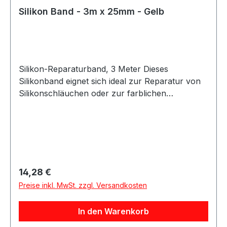
Silikon Band - 3m x 25mm - Gelb
Silikon-Reparaturband, 3 Meter Dieses
Silikonband eignet sich ideal zur Reparatur von
Silikonschläuchen oder zur farblichen
Gestaltung bestehender Silikonleitungen. Das
Band lässt sich einfach anbringen und
vulkanisiert innerhalb von 24 Stunden bei
Raumtemperatur zu einer festen, dauerhaften
Verbindung. Nach der Aushärtung entsteht eine
widerstandsfähige und flexible Oberfläche. Das
Regulärer Preis:
14,28 €
Silikon-Reparaturband ist vielseitig einsetzbar
Preise inkl. MwSt. zzgl. Versandkosten
und eignet sich für Reparatur-, Schutz- und
Anpassungsarbeiten an Silikonschläuchen.
In den Warenkorb