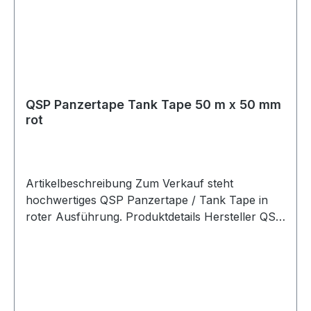
QSP Panzertape Tank Tape 50 m x 50 mm
rot
Artikelbeschreibung Zum Verkauf steht
hochwertiges QSP Panzertape / Tank Tape in
roter Ausführung. Produktdetails Hersteller QSP
Products Artikel Panzertape / Tank Tape / Race
Tape / Rally Tape Farbe rot Länge 50 m Breite
50 mm Stärke 0,26 mm Zugfestigkeit 140 N / 25
mm Verpackungseinheit 1 Rolle Beschreibung
Hochwertiges QSP Tank Tape für vielseitige