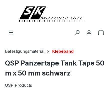
alt springen
Ware
Befestigungsmaterial
Klebeband
QSP Panzertape Tank Tape 50
m x 50 mm schwarz
QSP Products
Bildergalerie überspringen