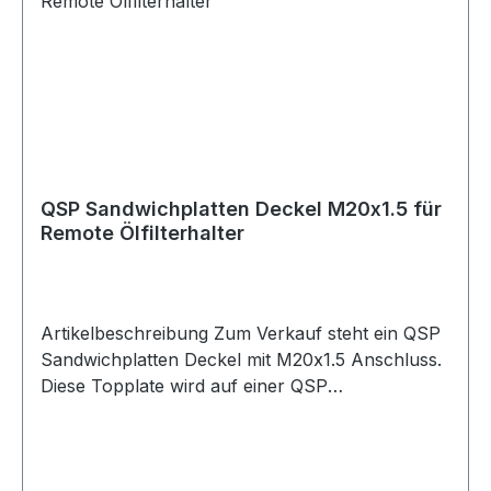
2x 1/8 NPT Geeignet für Spin-On Ölfilter
Anwendung Ölkühler-Anschluss / Ölkreislauf
Montage zwischen Motorblock und Ölfilter
Geeignet für Ölkühler-Systeme
Motorölkreisläufe Spin-On Ölfilter
Öldrucksensoren Öltemperatursensoren
Motorsport Fahrzeugtuning Trackdays
Rennstrecke Straßenfahrzeuge Umbau- und
QSP Sandwichplatten Deckel M20x1.5 für
Projektfahrzeuge
Remote Ölfilterhalter
Artikelbeschreibung Zum Verkauf steht ein QSP
Sandwichplatten Deckel mit M20x1.5 Anschluss.
Diese Topplate wird auf einer QSP
Sandwichplatte montiert, wenn ein Remote
Ölfilterhalter verwendet werden soll. Sie eignet
sich für Fahrzeuge mit M20x1.5 Ölfilteranschluss
und ermöglicht den Aufbau eines extern