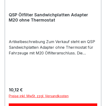
QSP Ölfilter Sandwichplatten Adapter
M20 ohne Thermostat
Artikelbeschreibung Zum Verkauf steht ein QSP
Sandwichplatten Adapter ohne Thermostat für
Fahrzeuge mit M20 Ölfilteranschluss. Die
Sandwichplatte wird zwischen Motorblock und
Ölfilter montiert und ermöglicht den Anschluss
eines externen Ölkühlers. Sie eignet sich
insbesondere für Subaru Impreza Modelle sowie
viele weitere Fahrzeuge mit M20 Gewinde am
Ölfilter. Die Anschlüsse für die Ölkühlerleitungen
Regulärer Preis:
10,12 €
sind als 1/2 BSP ausgeführt. Anschlussfittings
Preise inkl. MwSt. zzgl. Versandkosten
sind nicht im Lieferumfang enthalten und müssen
separat bestellt werden. Produktdetails