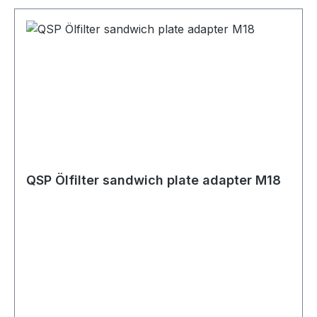
Thermostat Ölfilteranschluss 3/4 UNF
Anschluss Ölkühler 1/2 BSP Fittings enthalten
nein Anwendung Ölkühler-Anschluss /
Ölkreislauf Montage zwischen Motorblock und
Ölfilter Geeignet für Fahrzeuge mit 3/4 UNF
Ölfilteranschluss Ölkühler-Systeme
Motorölkreisläufe Spin-On Ölfilter Motorsport
Fahrzeugtuning Trackdays Rennstrecke
Straßenfahrzeuge Umbau- und
Projektfahrzeuge
QSP Ölfilter sandwich plate adapter M18