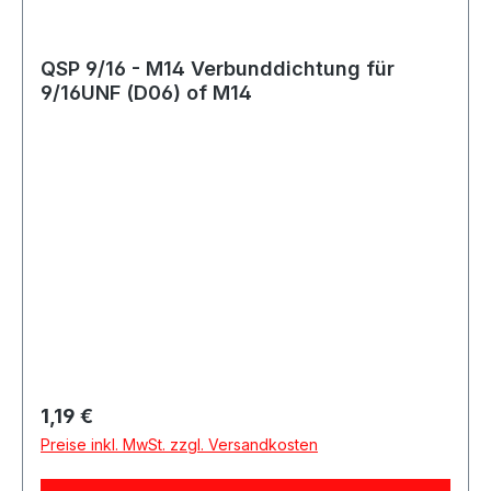
QSP 9/16 - M14 Verbunddichtung für
9/16UNF (D06) of M14
Regulärer Preis:
1,19 €
Preise inkl. MwSt. zzgl. Versandkosten