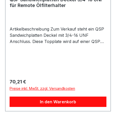
für Remote Ölfilterhalter
Artikelbeschreibung Zum Verkauf steht ein QSP
Sandwichplatten Deckel mit 3/4-16 UNF
Anschluss. Diese Topplate wird auf einer QSP
Sandwichplatte montiert, wenn ein Remote
Ölfilterhalter verwendet werden soll. Sie eignet
sich für Fahrzeuge mit 3/4-16 UNF
Ölfilteranschluss und ermöglicht den Aufbau
eines extern verlegten Ölfilter-Systems. Der
Deckel ist passend für Anwendungen, bei denen
Regulärer Preis:
70,21 €
der Ölfilter nicht direkt an der Sandwichplatte
Preise inkl. MwSt. zzgl. Versandkosten
montiert wird, sondern über einen Remote
Ölfilterhalter an eine andere Position im
In den Warenkorb
Fahrzeug verlegt werden soll. Produktdetails
Hersteller QSP Products Artikel Sandwichplatten
Deckel Ausführung Topplate Ölfilteranschluss