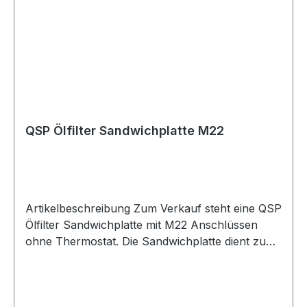
Sensoranschluss Montage zwischen Motorblock
und Ölfilter Geeignet für Öltemperatursensoren
und Öldrucksensoren Lieferumfang
Sandwichplatte inklusive 2 Adapter Geeignet für
Ölfilter Ölkreisläufe Öltemperatursensoren
Öldrucksensoren Zusatzinstrumente Motorsport
Fahrzeugtuning Trackdays Rennstrecke
Straßenfahrzeuge Umbau- und
QSP Ölfilter Sandwichplatte M22
Projektfahrzeuge
Artikelbeschreibung Zum Verkauf steht eine QSP
Ölfilter Sandwichplatte mit M22 Anschlüssen
ohne Thermostat. Die Sandwichplatte dient zum
Anschluss eines externen Ölkühlers und wird
zwischen Motorblock und aufgeschraubtem
Ölfilter montiert. Sie eignet sich für viele
Fahrzeuge mit Spin-On Ölfilter. Die Ausführung