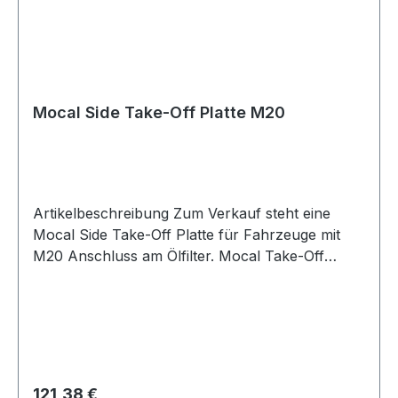
Mocal Side Take-Off Platte M20
Artikelbeschreibung Zum Verkauf steht eine
Mocal Side Take-Off Platte für Fahrzeuge mit
M20 Anschluss am Ölfilter. Mocal Take-Off
Platte in seitlicher Ausführung zur Einbindung in
den Ölkreislauf. Die Platte eignet sich für
Impreza-Modelle und weitere Fahrzeuge mit
M20 Ölfilteranschluss und ermöglicht den
Anschluss externer Ölleitungen, Ölkühler oder
weiterer Ölkreislauf-Komponenten. Die Side
Regulärer Preis:
121,38 €