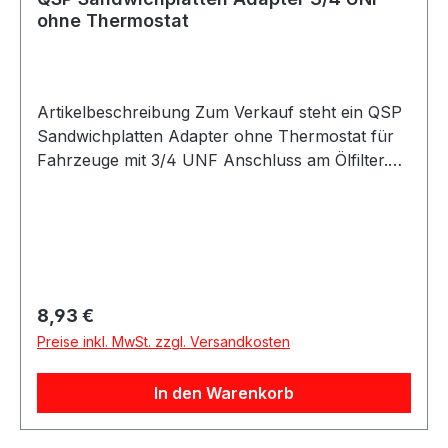
ohne Thermostat
Artikelbeschreibung Zum Verkauf steht ein QSP
Sandwichplatten Adapter ohne Thermostat für
Fahrzeuge mit 3/4 UNF Anschluss am Ölfilter.
Die Sandwichplatte wird zwischen Motorblock
und Ölfilter montiert und ermöglicht den
Anschluss eines externen Ölkühlers. Sie eignet
sich für Fahrzeuge mit 3/4 UNF
Ölfilteranschluss und kann in Motorölkreisläufen
für Motorsport, Tuning oder Straßenfahrzeuge
Regulärer Preis:
8,93 €
eingesetzt werden. Die Anschlüsse für die
Preise inkl. MwSt. zzgl. Versandkosten
Ölkühlerleitungen sind als 1/2 BSP ausgeführt.
Anschlussfittings sind nicht im Lieferumfang
In den Warenkorb
enthalten und müssen separat bestellt werden.
Produktdetails Hersteller QSP Products Artikel
Sandwichplatten Adapter Ausführung ohne