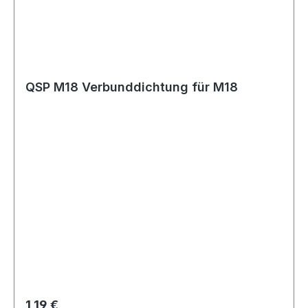
QSP M18 Verbunddichtung für M18
Regulärer Preis:
1,19 €