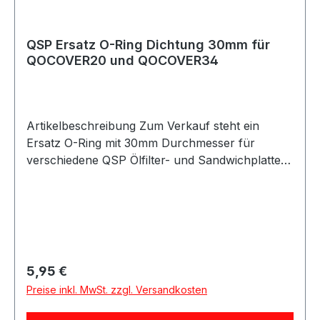
QSP Ersatz O-Ring Dichtung 30mm für
QOCOVER20 und QOCOVER34
Artikelbeschreibung Zum Verkauf steht ein
Ersatz O-Ring mit 30mm Durchmesser für
verschiedene QSP Ölfilter- und Sandwichplatten-
Abdeckungen. Die Dichtung eignet sich unter
anderem für die Modelle QOCOVER20 und
QOCOVER34 und sorgt für eine zuverlässige
Abdichtung im Ölkreislauf. Ideal als Ersatzteil bei
Wartungs- und Reparaturarbeiten oder zum
Austausch verschlissener Dichtungen. Durch
Regulärer Preis:
5,95 €
den rechtzeitigen Austausch des O-Rings
Preise inkl. MwSt. zzgl. Versandkosten
können Undichtigkeiten vermieden und die
Funktion des Ölsystems sichergestellt werden.