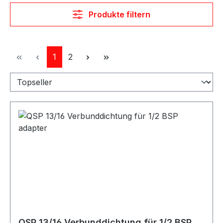
Produkte filtern
Seite
Seite
1
2
QSP 13/16 Verbunddichtung für 1/2 BSP