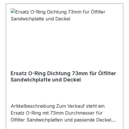
3/4-16 UNF Geeignet für QSP Sandwichplatten
Geeignet für Remote Ölfilterhalter Anwendung
Ölfilterverlegung / Ölkreislauf Montage auf
Sandwichplatte Geeignet für QSP
Sandwichplatten Remote Ölfilter-Systeme
Ölfilterverlegung Motorölkreisläufe Fahrzeuge
mit 3/4-16 UNF Ölfilteranschluss Ölkühler-
Systeme Motorsport Fahrzeugtuning Trackdays
Rennstrecke Straßenfahrzeuge Umbau- und
Projektfahrzeuge
Ersatz O-Ring Dichtung 73mm für Ölfilter
Sandwichplatte und Deckel
Artikelbeschreibung Zum Verkauf steht ein
Ersatz O-Ring mit 73mm Durchmesser für
Ölfilter Sandwichplatten und passende Deckel.
Der O-Ring dient zur zuverlässigen Abdichtung