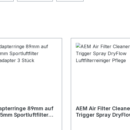
apterringe 89mm auf
AEM Air Filter Clean
5mm Sportluftfilter
Trigger Spray DryFl
radapter 3 Stück
Luftfilterreiniger Pfl