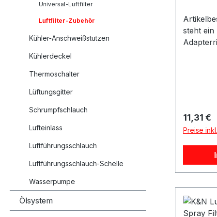
Universal-Luftfilter
Artikelb
Luftfilter-Zubehör
steht ei
Kühler-Anschweißstutzen
Adapterri
Das Set 
Kühlerdeckel
Adapterri
Thermoschalter
zur Anpa
Sportluft
Lüftungsgitter
Ansaugr
Schrumpfschlauch
Adapterr
Reguläre
11,31 €
Reduzier
Lufteinlass
Preise ink
Filterans
Luftführungsschlauch
Anschlus
besonder
Luftführungsschlauch-Schelle
Motorspo
Turboum
Wasserpumpe
Umbauten
Ölsystem
Ansaugsy
ersteller