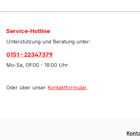
werden.Pr
K&NModel
0621Prod
Filter Cl
Service-Hotline
Luftfilte
Unterstützung und Beratung unter:
Trigger-S
oz / ca.
0151 - 22347379
Reinigun
Luftfilte
Mo-Sa, 09:00 - 18:00 Uhr
Sportluft
FilterFunk
Schmutza
Oder über unser
Kontaktformular
.
altes Fil
leistungs
verwendb
Power Kl
0621, 32
K&N Powe
Kont
die pass