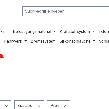
nks
Befestigungsmaterial
Kraftstoffsystem
Exter
Fahrwerk
Bremssystem
Silikonschläuche
Schlä
ör
r
Zustand:
Preis