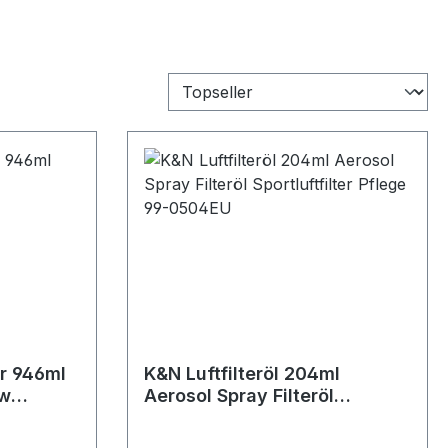
er 946ml
K&N Luftfilteröl 204ml
ow
Aerosol Spray Filteröl
ege
Sportluftfilter Pflege 99-
0504EU